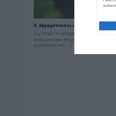
authenti
Π. Αβραμόπουλος στο “Π”: Η οδυνηρή 
Του ΠΑΝΟΥ Ν. ΑΒΡΑΜΟΠΟΥΛΟΥ Αν. Γραμματέα
Διπλωματούχου Μηχανικού ΕΜΠ Η ελληνική κο
εγκατάλειψη από […]