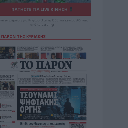
ΠΑΤΗΣΤΕ ΓΙΑ LIVE ΚΙΝΗΣΗ
ive ενημέρωση για Κηφισό, Αττική Οδό και κέντρο Αθήνας
από το paron.gr
 ΠΑΡΟΝ ΤΗΣ ΚΥΡΙΑΚΗΣ