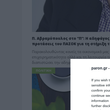
Π. Αβραμόπουλος στο “Π”: Η αδηφάγος
προτάσεις του ΠΑΣΟΚ για τη στήριξη
Παρακολουθώντας κανείς τα οικονομικά μας 
επιχειρηματικότητα αλλά και τη λειτουργία 
διαπιστώσει την αδηφάγο κερδοφορία των…
paron.gr 
ΠΟΛΙΤΙΚΗ
If you wish 
sensitive in
confirm you
continue se
information 
further disc