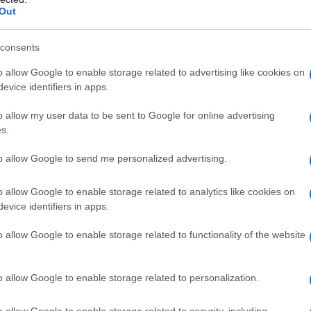
ΡΟ
Out
Ορθ
consents
ΥΠΕ
Ψυ
o allow Google to enable storage related to advertising like cookies on
«μπ
evice identifiers in apps.
ανα
o allow my user data to be sent to Google for online advertising
ΠΑΟ
s.
αγ
Στη
to allow Google to send me personalized advertising.
Nam
Ρέν
o allow Google to enable storage related to analytics like cookies on
ερω
evice identifiers in apps.
Ελλ
o allow Google to enable storage related to functionality of the website
Ο Μ
o allow Google to enable storage related to personalization.
o allow Google to enable storage related to security, including