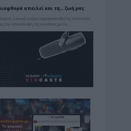
διαφθορά απειλεί και τη… ζωή μας
ληκτη, η κοινή γνώμη παρακολουθεί τις τελευταίες
ες την αποκάλυψη της κο­μπίνας με τα…