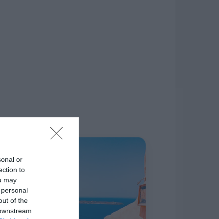
δίκτυο.
Η ΣΤΗΛΗ ΜΑΣ
sonal or
ection to
ou may
 personal
out of the
 downstream