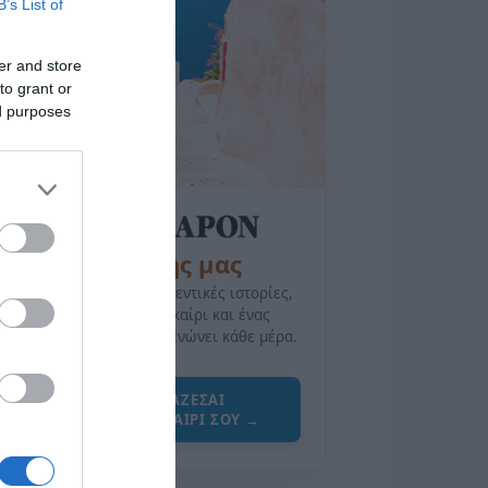
B’s List of
er and store
to grant or
ed purposes
της Ζωής μας
Οι άνθρωποι, οι αυθεντικές ιστορίες,
το ελληνικό καλοκαίρι και ένας
πολιτισμός που μας ενώνει κάθε μέρα.
ΌΣΑ ΧΡΕΙΆΖΕΣΑΙ
ΓΙΑ ΤΟ ΚΑΛΟΚΑΊΡΙ ΣΟΥ →