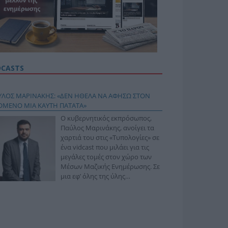
DCASTS
ΥΛΟΣ ΜΑΡΙΝΑΚΗΣ: «ΔΕΝ ΗΘΕΛΑ ΝΑ ΑΦΗΣΩ ΣΤΟΝ
ΟΜΕΝΟ ΜΙΑ ΚΑΥΤΗ ΠΑΤΑΤΑ»
Ο κυβερνητικός εκπρόσωπος,
Παύλος Μαρινάκης, ανοίγει τα
χαρτιά του στις «Τυπολογίες» σε
ένα vidcast που μιλάει για τις
μεγάλες τομές στον χώρο των
Μέσων Μαζικής Ενημέρωσης. Σε
μια εφ’ όλης της ύλης
συνέντευξη στον Βασίλη
φόπουλο, αναλύει το χρονοδιάγραμμα για τις
ιφερειακές και ραδιοφωνικές άδειες, το πακέτο
ριξης των 80 εκατομμυρίων ευρώ για τον Τύπο, αλλά
 την πρωτοβουλία για την άρση της ανωνυμίας στο