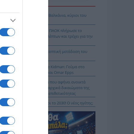
Η ΕΙΔΗΣΕΩΝ
όδοξοι υπάρχουν και στα Βαλκάνια, κύριοι του
Ξ!
χρολουσία στην Τούμπα: Ο ΠΑΟΚ πλήρωσε το
λακ άουτ» των 17 δευτερολέπτων και τρέχει για την
τροπή στο Βέλγιο
Κ – Άντερλεχτ LIVE: Η τηλεοπτική μετάδοση του
ώνα (OPEN)
 Μύκονο βρίσκεται η Nicole Kidman: Γεύμα στο
mos μαζί με Zoe Saldaña και Omar Epps
α Δούρου: Θολή συμφωνία που αφήνει ανοικτά
τήματα σχετικά με τα κυριαρχικά δικαιώματα της
άδας έναντι της τουρκικής επιθετικότητας
ιλάν Βιτάλις στην ΑΕΚ μέχρι το 2030! Ο νέος ηγέτης;