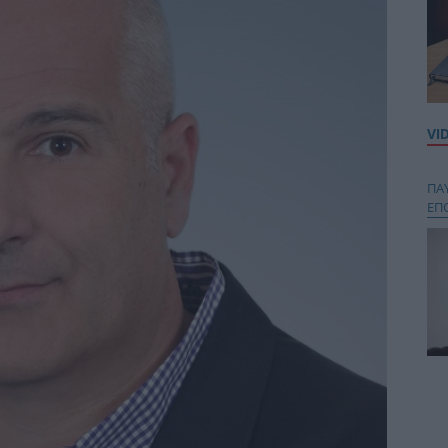
VI
ΠΑ
ΕΠ
Κου
περ
στή
και