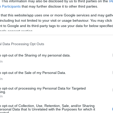
. This information may also be disclosed by us to third parties on the
IA
Participants
that may further disclose it to other third parties.
 that this website/app uses one or more Google services and may gath
including but not limited to your visit or usage behaviour. You may click 
 to Google and its third-party tags to use your data for below specifi
ogle consent section.
l Data Processing Opt Outs
ευση και η απαξίωση των ΕΛΤΑ από την
o opt-out of the Sharing of my personal data.
In
Γραμματέα Πολιτισμού ΠΑΣΟΚ – ΚΙΝΑΛ
 και την απαξίωση των ΕΛΤΑ, της αρχαιότερης
o opt-out of the Sale of my Personal Data.
In
to opt-out of processing my Personal Data for Targeted
ing.
In
o opt-out of Collection, Use, Retention, Sale, and/or Sharing
ersonal Data that Is Unrelated with the Purposes for which it
lected.