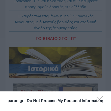
Coolcation: Τι είναι η νέα τάση και πώς θα βρείτε
προορισμούς δροσιάς στην Ελλάδα
Ο καιρός των επομένων ημερών: Κανονικός
Αύγουστος με δυνατούς βοριάδες και σταδιακή
άνοδο της θερμοκρασίας
ΤΟ ΒΙΒΛΙΟ ΣΤΟ “Π”
paron.gr -
Do Not Process My Personal Information