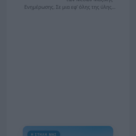
Ενημέρωσης. Σε μια εφ’ όλης της ύλης
συνέντευξη στον Βασίλη Κουφόπουλο, αναλύει
το χρονοδιάγραμμα για τις περιφερειακές και
ραδιοφωνικές άδειες, το πακέτο στήριξης των 80
εκατομμυρίων ευρώ για τον Τύπο, αλλά και την
πρωτοβουλία για την άρση της ανωνυμίας στο
διαδίκτυο.
Η ΣΤΗΛΗ ΜΑΣ