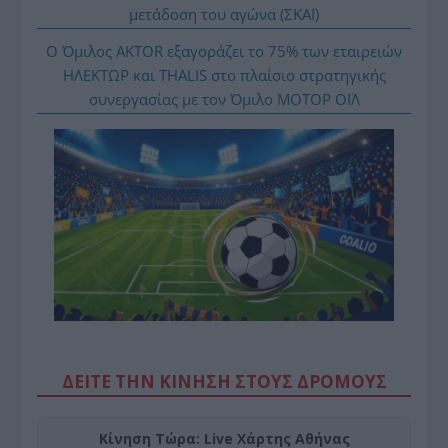
μετάδοση του αγώνα (ΣΚΑΪ)
Ο Όμιλος AKTOR εξαγοράζει το 75% των εταιρειών
ΗΛΕΚΤΩΡ και THALIS στο πλαίσιο στρατηγικής
συνεργασίας με τον Όμιλο ΜΟΤΟΡ ΟΪΛ
ΔΕΙΤΕ ΤΗΝ ΚΙΝΗΣΗ ΣΤΟΥΣ ΔΡΌΜΟΥΣ
Κίνηση Τώρα: Live Χάρτης Αθήνας