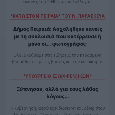
εκλογές του 2040 (…στον Σύλλογο…
*ΚΑΤΩ ΣΤΟΝ ΠΕΙΡΑΙΑ* ΤΟΥ Ν. ΠΑΡΑΣΚΕΥΑ
Δήμος Πειραιά: Ασχολήθηκε κανείς
με τη σκαλωσιά που κατέρρευσε ή
μόνο οι… φωτογράφοι;
Όλοι ακούσαμε στις ειδήσεις, την περασμένη
εβδομάδα, ότι με τις βροχές και την κακοκαιρία…
*ΥΠΟΥΡΓΕΙΟ ΕΞΩ(ΦΡΕΝ)ΙΚΩΝ*
Ξύπνησαν, αλλά για τους λάθος
λόγους…
Η κυβέρνηση, αφού έχει δώσει γη και ύδωρ στον
Πρόεδρο της Ουκρανίας, Ζελένσκι, ξαφνικά…