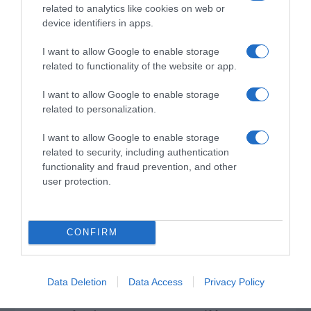
related to analytics like cookies on web or
device identifiers in apps.
I want to allow Google to enable storage
related to functionality of the website or app.
I want to allow Google to enable storage
related to personalization.
I want to allow Google to enable storage
related to security, including authentication
functionality and fraud prevention, and other
*ΤΑ ΆΝΘΗ ΤΟΥ ΚΑΚΟΎ*
user protection.
Ο Μητσοτάκης κάνει σχέδια για την
Ελλάδα του 2030, ο Ανδρουλάκης για
CONFIRM
εκείνη του 2035, ώρα είναι να βγει κι
ο Βελόπουλος…
Data Deletion
Data Access
Privacy Policy
…να πει ότι στόχος του είναι η πρωτιά στις