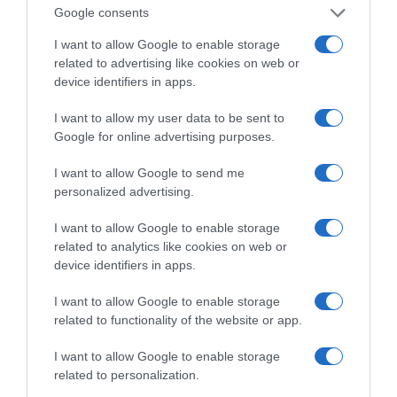
Google consents
Οι άνθρωποι, οι αυθεντικές ιστορίες,
το ελληνικό καλοκαίρι και ένας
I want to allow Google to enable storage
πολιτισμός που μας ενώνει κάθε μέρα.
related to advertising like cookies on web or
device identifiers in apps.
ΌΣΑ ΧΡΕΙΆΖΕΣΑΙ
ΓΙΑ ΤΟ ΚΑΛΟΚΑΊΡΙ ΣΟΥ →
I want to allow my user data to be sent to
Google for online advertising purposes.
I want to allow Google to send me
ΡΟΗ ΕΙΔΗΣΕΩΝ
personalized advertising.
Ορθόδοξοι υπάρχουν και στα Βαλκάνια, κύριοι του
I want to allow Google to enable storage
ΥΠΕΞ!
related to analytics like cookies on web or
device identifiers in apps.
Ψυχρολουσία στην Τούμπα: Ο ΠΑΟΚ πλήρωσε το
«μπλακ άουτ» των 17 δευτερολέπτων και τρέχει για
I want to allow Google to enable storage
την ανατροπή στο Βέλγιο
related to functionality of the website or app.
ΠΑΟΚ – Άντερλεχτ LIVE: Η τηλεοπτική μετάδοση του
I want to allow Google to enable storage
αγώνα (OPEN)
related to personalization.