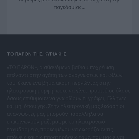
παγκόσμιας…
ΤΟ ΠΑΡΟΝ ΤΗΣ ΚΥΡΙΑΚΗΣ
«ΤΟ ΠΑΡΟΝ», αισθανόμενο βαθιά υποχρέωση
απέναντι στην αγάπη των αναγνωστών και φίλων
του, έκανε ένα βήμα ακόμη περνώντας στην
ηλεκτρονική μορφή, ώστε να γίνει προσιτό σε όλους
όσους επιθυμούν να γνωρίζουν τι γράφει, Έλληνες
και μη, όπου γης. Στην ηλεκτρονική μας έκδοση οι
αναγνώστες μας μπορούν παράλληλα να
επικοινωνούν μαζί μας με το ηλεκτρονικό
ταχυδρομείο, προκειμένου να εκφράζουν τις
απόψεις και τις παρατηρήσεις τους, που μας είναι