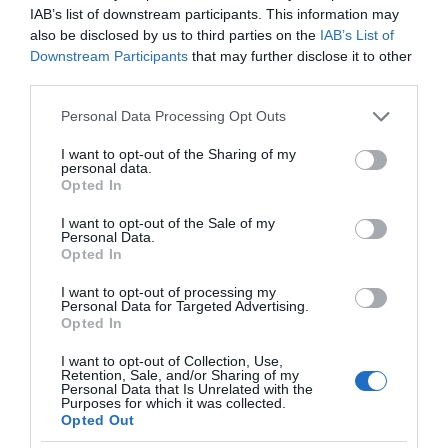
IAB’s list of downstream participants. This information may
also be disclosed by us to third parties on the
IAB’s List of
Η ΣΤΗΛΗ ΜΑΣ
Downstream Participants
that may further disclose it to other
third parties.
Please note that this website/app uses one or more Google
Personal Data Processing Opt Outs
services and may gather and store information including but
not limited to your visit or usage behaviour. You may click to
I want to opt-out of the Sharing of my
personal data.
grant or deny consent to Google and its third-party tags to
Opted In
use your data for below specified purposes in below Google
consent section.
I want to opt-out of the Sale of my
Personal Data.
Opted In
I want to opt-out of processing my
Personal Data for Targeted Advertising.
Opted In
I want to opt-out of Collection, Use,
Retention, Sale, and/or Sharing of my
Personal Data that Is Unrelated with the
Purposes for which it was collected.
Opted Out
της Ζωής μας