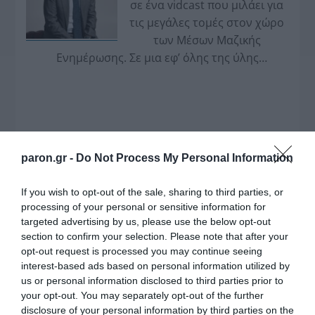
σε ένα vidcast που μιλάει για
τις μεγάλες τομές στον χώρο
των Μέσων Μαζικής
Ενημέρωσης. Σε μια εφ’ όλης της ύλης
συνέντευξη στον Βασίλη Κουφόπουλο, αναλύει
το χρονοδιάγραμμα για τις περιφερειακές και
ραδιοφωνικές άδειες, το πακέτο στήριξης των 80
εκατομμυρίων ευρώ για τον Τύπο, αλλά και την
πρωτοβουλία για την άρση της ανωνυμίας στο
paron.gr -
Do Not Process My Personal Information
διαδίκτυο.
If you wish to opt-out of the sale, sharing to third parties, or
processing of your personal or sensitive information for
targeted advertising by us, please use the below opt-out
section to confirm your selection. Please note that after your
opt-out request is processed you may continue seeing
interest-based ads based on personal information utilized by
us or personal information disclosed to third parties prior to
your opt-out. You may separately opt-out of the further
disclosure of your personal information by third parties on the