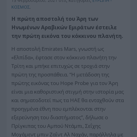
15 Φεβρουαρίου, 2021
στις κατηγορίες
ΕΥΡΩΠΗ -
ΚΟΣΜΟΣ
,
Η πρώτη αποστολή του Άρη των
Ηνωμένων Αραβικών Εμιράτων έστειλε
την πρώτη εικόνα του κόκκινου πλανήτη.
Η αποστολή Emirates Mars, γνωστή ως
«Ελπίδα», έφτασε στον κόκκινο πλανήτη την
Τρίτη και μπήκε επιτυχώς σε τροχιά στην
πρώτη της προσπάθεια. “Η μετάδοση της
πρώτης εικόνας του Hope Probe για τον Άρη
είναι μια καθοριστική στιγμή στην ιστορία μας
και σηματοδοτεί πως τα ΗΑΕ θα ενταχθούν στα
προηγμένα έθνη που εμπλέκονται στην
εξερεύνηση του διαστήματος”, δήλωσε ο
Πρίγκιπας του Αμπού Ντάμπι, Σεΐχης
Μοχάμεντ μπιν Ζαΐντ Αλ Ναχάν, παράλληλα με