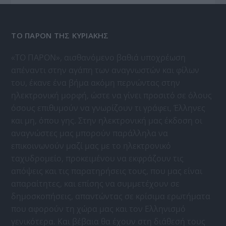
ΤΟ ΠΑΡΟΝ ΤΗΣ ΚΥΡΙΑΚΗΣ
«ΤΟ ΠΑΡΟΝ», αισθανόμενο βαθιά υποχρέωση
απέναντι στην αγάπη των αναγνωστών και φίλων
του, έκανε ένα βήμα ακόμη περνώντας στην
ηλεκτρονική μορφή, ώστε να γίνει προσιτό σε όλους
όσους επιθυμούν να γνωρίζουν τι γράφει, Έλληνες
και μη, όπου γης. Στην ηλεκτρονική μας έκδοση οι
αναγνώστες μας μπορούν παράλληλα να
επικοινωνούν μαζί μας με το ηλεκτρονικό
ταχυδρομείο, προκειμένου να εκφράζουν τις
απόψεις και τις παρατηρήσεις τους, που μας είναι
απαραίτητες, και επίσης να συμμετέχουν σε
δημοσκοπήσεις, απαντώντας σε κρίσιμα ερωτήματα
που αφορούν τη χώρα μας και τον Ελληνισμό
γενικότερα. Και βέβαια θα έχουν στη διάθεσή τους