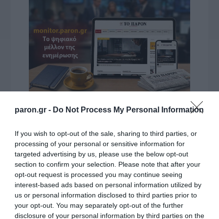
paron.gr -
Do Not Process My Personal Information
VIDCASTS
If you wish to opt-out of the sale, sharing to third parties, or
ΠΑΥΛΟΣ ΜΑΡΙΝΑΚΗΣ: «ΔΕΝ ΗΘΕΛΑ ΝΑ ΑΦΗΣΩ ΣΤΟΝ
processing of your personal or sensitive information for
targeted advertising by us, please use the below opt-out
ΕΠΟΜΕΝΟ ΜΙΑ ΚΑΥΤΗ ΠΑΤΑΤΑ»
section to confirm your selection. Please note that after your
Ο κυβερνητικός εκπρόσωπος,
opt-out request is processed you may continue seeing
Παύλος Μαρινάκης, ανοίγει τα
interest-based ads based on personal information utilized by
χαρτιά του στις «Τυπολογίες»
us or personal information disclosed to third parties prior to
your opt-out. You may separately opt-out of the further
σε ένα vidcast που μιλάει για
disclosure of your personal information by third parties on the