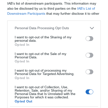
τις μεγάλες τομές στον χώρο
IAB’s list of downstream participants. This information may
των Μέσων Μαζικής
also be disclosed by us to third parties on the
IAB’s List of
Ενημέρωσης. Σε μια εφ’ όλης της ύλης
Downstream Participants
that may further disclose it to other
συνέντευξη στον Βασίλη Κουφόπουλο, αναλύει
third parties.
το χρονοδιάγραμμα για τις περιφερειακές και
Please note that this website/app uses one or more Google
Personal Data Processing Opt Outs
ραδιοφωνικές άδειες, το πακέτο στήριξης των 80
services and may gather and store information including but
εκατομμυρίων ευρώ για τον Τύπο, αλλά και την
not limited to your visit or usage behaviour. You may click to
I want to opt-out of the Sharing of my
personal data.
πρωτοβουλία για την άρση της ανωνυμίας στο
grant or deny consent to Google and its third-party tags to
Opted In
use your data for below specified purposes in below Google
διαδίκτυο.
consent section.
I want to opt-out of the Sale of my
Personal Data.
Opted In
I want to opt-out of processing my
Personal Data for Targeted Advertising.
Opted In
I want to opt-out of Collection, Use,
Retention, Sale, and/or Sharing of my
Personal Data that Is Unrelated with the
Purposes for which it was collected.
Opted Out