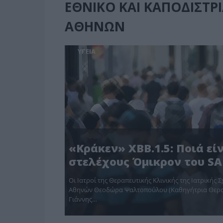
ΕΘΝΙΚΟ ΚΑΙ ΚΑΠΟΔΙΣΤΡ
ΑΘΗΝΩΝ
ΥΓΕΙΑ
«Κράκεν» XBB.1.5: Ποιά ε
στελέχους Όμικρον του SAR
Οι Ιατροί της Θεραπευτικής Κλινικής της Ιατρικής
Αθηνών Θεοδώρα Ψαλτοπούλου (Καθηγήτρια Θεραπευ
Γιάννης…