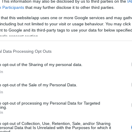
. This information may also be disclosed by us to third parties on the
IA
Participants
that may further disclose it to other third parties.
 that this website/app uses one or more Google services and may gath
ρίτης δόσης εμβολίων mRNA έναντι του SARS-
including but not limited to your visit or usage behaviour. You may click 
 to Google and its third-party tags to use your data for below specifi
ogle consent section.
 ήταν αποτελεσματικός στη μείωση των περιπτώσεων
Η τρίτη (πρώτη αναμνηστική) δόση των εμβολίων […]
l Data Processing Opt Outs
o opt-out of the Sharing of my personal data.
In
o opt-out of the Sale of my Personal Data.
In
to opt-out of processing my Personal Data for Targeted
ing.
In
o opt-out of Collection, Use, Retention, Sale, and/or Sharing
ersonal Data that Is Unrelated with the Purposes for which it
lected.