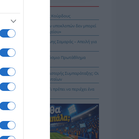
Η ΕΙΔΗΣΕΩΝ
σχέδιο του Ισραήλ για τους Κούρδους
Λιακούλη: «Το σκάνδαλο των υποκλοπών δεν μπορεί
μείνει στο σκοτάδι ενός αρχείου»
ΠΑΡΟΝ: Ρυθμιστής ο Αντώνης Σαμαράς – Απειλή για
πασία – Η Ελλάδα στο Παγκόσμιο Πρωτάθλημα
ασίας!
κοίνωση της Ελληνικής Αριστερής Συμπαράταξης: Οι
ιστοι» τελευταίοι των τελευταίων
ηνικός Ερυθρός Σταυρός: Τι πρέπει να περιέχει ένα
ρμακείο διακοπών