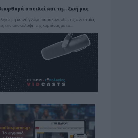
διαφθορά απειλεί και τη… ζωή μας
ληκτη, η κοινή γνώμη παρακολουθεί τις τελευταίες
ες την αποκάλυψη της κο­μπίνας με τα…