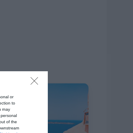
δίκτυο.
Η ΣΤΗΛΗ ΜΑΣ
sonal or
ection to
ou may
 personal
out of the
 downstream