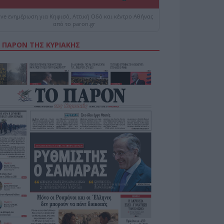
ive ενημέρωση για Κηφισό, Αττική Οδό και κέντρο Αθήνας
από το paron.gr
 ΠΑΡΟΝ ΤΗΣ ΚΥΡΙΑΚΗΣ