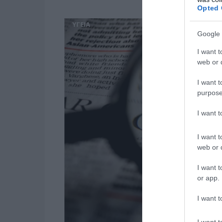
Opted 
ΥΓΕΙΑ
Google 
I want t
web or d
I want t
purpose
I want 
I want t
web or d
I want t
or app.
I want t
I want t