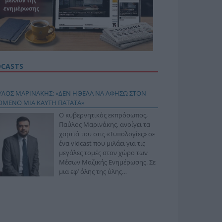
DCASTS
ΥΛΟΣ ΜΑΡΙΝΑΚΗΣ: «ΔΕΝ ΗΘΕΛΑ ΝΑ ΑΦΗΣΩ ΣΤΟΝ
ΟΜΕΝΟ ΜΙΑ ΚΑΥΤΗ ΠΑΤΑΤΑ»
Ο κυβερνητικός εκπρόσωπος,
Παύλος Μαρινάκης, ανοίγει τα
χαρτιά του στις «Τυπολογίες» σε
ένα vidcast που μιλάει για τις
μεγάλες τομές στον χώρο των
Μέσων Μαζικής Ενημέρωσης. Σε
μια εφ’ όλης της ύλης
συνέντευξη στον Βασίλη
φόπουλο, αναλύει το χρονοδιάγραμμα για τις
ιφερειακές και ραδιοφωνικές άδειες, το πακέτο
ριξης των 80 εκατομμυρίων ευρώ για τον Τύπο, αλλά
 την πρωτοβουλία για την άρση της ανωνυμίας στο