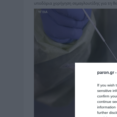
υποδόρια χορήγηση σεμαγλουτίδης για τη θε
ΥΓΕΙΑ
paron.gr 
If you wish 
sensitive in
confirm you
continue se
information 
further disc