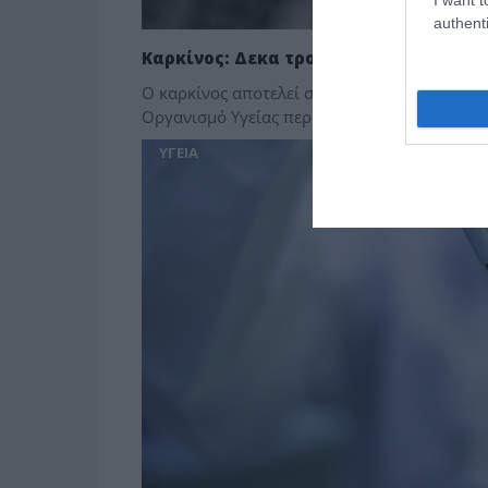
authenti
Καρκίνος: Δεκα τροποι για να μειώσο
Ο καρκίνος αποτελεί συχνή αιτία θανάτου σ
Οργανισμό Υγείας περίπου 1 στις 3 περιπτώσ
ΥΓΕΙΑ