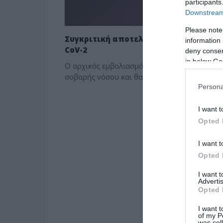
participants
Downstream 
Please note
Συγκριτική αποτελεσματικότητα της τ
information 
CoV-2
deny consent
in below Go
Ο αρχικός εμβολιασμός κατά του SARS-CoV-2
σοβαρής νόσου και θανάτου λόγω COVID-19. 
Persona
I want t
Opted 
I want t
Opted 
I want 
Advertis
Opted 
I want t
of my P
was col