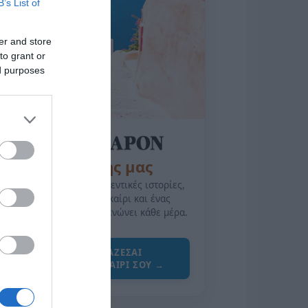
B’s List of
er and store
to grant or
ed purposes
της Ζωής μας
Οι άνθρωποι, οι αυθεντικές ιστορίες,
το ελληνικό καλοκαίρι και ένας
πολιτισμός που μας ενώνει κάθε μέρα.
ΌΣΑ ΧΡΕΙΆΖΕΣΑΙ
ΓΙΑ ΤΟ ΚΑΛΟΚΑΊΡΙ ΣΟΥ →