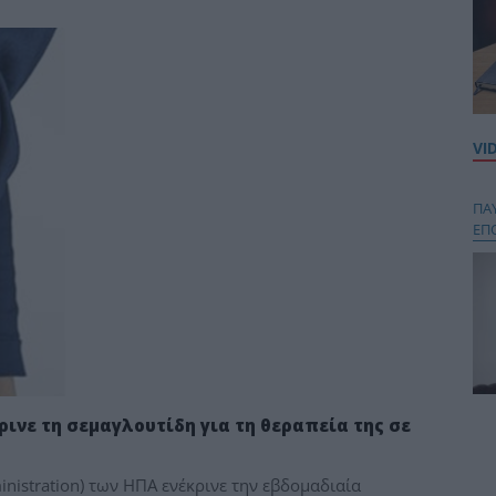
VI
ΠΑ
ΕΠ
ινε τη σεμαγλουτίδη για τη θεραπεία της σε
Κου
περ
στή
inistration) των ΗΠΑ ενέκρινε την εβδομαδιαία
και