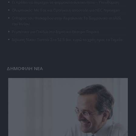
Τι πρέπει να περιέχει το φαρμακείο αυτοκινήτου – Υπενθύμιση
Ολυμπιακός: Με Έσε και Ορτέγκα η αποστολή για NEC Nijmegen
Ο Φάρος του Φισκάρδου στην Κεφαλονιά: Το διαχρονικό στολίδι
του Ιονίου
Ρεμπέτικο για Παιδιά στο Δημοτικό Θέατρο Πειραιά
Δήλωση Νίκου Παππά: Στα 52,5 δισ. ευρώ τα χρέη προς τα Ταμεία
ΔΗΜΟΦΙΛΗ ΝΕΑ