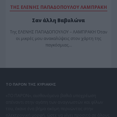
TΗΣ ΕΛΕΝΗΣ ΠΑΠΑΔΟΠΟΥΛΟΥ ΛΑΜΠΡΑΚΗ
Σαν άλλη Βαβυλώνα
Της ΕΛΕΝΗΣ ΠΑΠΑΔΟΠΟΥΛΟΥ – ΛΑΜΠΡΑΚΗ Όταν
οι μικρές μου ανακαλύψεις στον χάρτη της
παγκόσμιας…
ΤΟ ΠΑΡΟΝ ΤΗΣ ΚΥΡΙΑΚΗΣ
«ΤΟ ΠΑΡΟΝ», αισθανόμενο βαθιά υποχρέωση
απέναντι στην αγάπη των αναγνωστών και φίλων
του, έκανε ένα βήμα ακόμη περνώντας στην
ηλεκτρονική μορφή, ώστε να γίνει προσιτό σε όλους