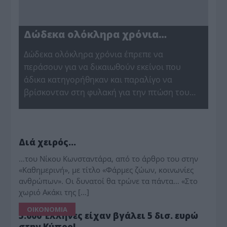
Δώδεκα ολόκληρα χρόνια…
Δώδεκα ολόκληρα χρόνια έπρεπε να
περάσουν για να δικαιωθούν εκείνοι που
άδικα κατηγορήθηκαν και παραλίγο να
βρίσκονταν στη φυλακή για την πτώση του…
ΠΑΡΑΠΟΛΙΤΙΚΑ
Διά χειρός…
…του Νίκου Κωνσταντάρα, από το άρθρο του στην
«Καθημερινή», με τίτλο «Φάρμες ζώων, κοινωνίες
ανθρώπων». Οι δυνατοί θα τρώνε τα πάντα… «Στο
χωριό Ακάκι της […]
ΟΙΚΟΝΟΜΙΑ
5.000 Έλληνες είχαν βγάλει 5 δισ. ευρώ
στην Κύπρο!