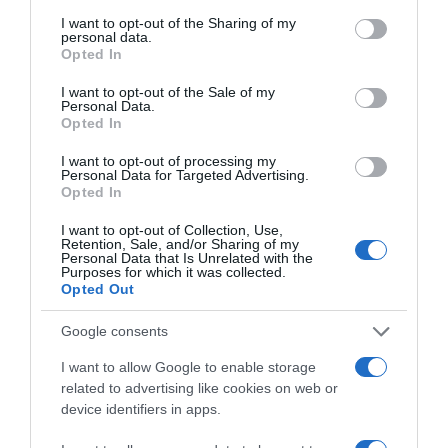
services and may gather and store information including but
not limited to your visit or usage behaviour. You may click to
I want to opt-out of the Sharing of my
personal data.
grant or deny consent to Google and its third-party tags to
Opted In
use your data for below specified purposes in below Google
consent section.
I want to opt-out of the Sale of my
Personal Data.
ΔΙΑΒΑΣΤΕ ΚΑΙ ΤΑ ΠΑΡΑΚΑΤΩ
Opted In
I want to opt-out of processing my
Κλασικός Δεκαπενταύγουστος με ηλιοφάνεια, υψηλές
Personal Data for Targeted Advertising.
θερμοκρασίες και ισχυρά μελτέμια την εβδομάδα
Opted In
που έρχεται
I want to opt-out of Collection, Use,
Retention, Sale, and/or Sharing of my
ΤΟ ΠΑΡΟΝ: Ρυθμιστής ο Αντώνης Σαμαράς – Απειλή
Personal Data that Is Unrelated with the
για ΝΔ
Purposes for which it was collected.
Opted Out
Όρθρος και Θεία Λειτουργία live: Δείτε την Κυριακή Ι΄
Google consents
Ματθαίου
I want to allow Google to enable storage
Όλο και λιγοστεύουν τα παιδιά που γράφονται στην
related to advertising like cookies on web or
Α΄ Δημοτικού
device identifiers in apps.
ΡΥΘΜΙΣΤΗΣ ο Σαμαράς