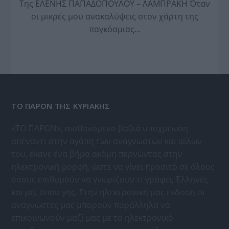
Της ΕΛΕΝΗΣ ΠΑΠΑΔΟΠΟΥΛΟΥ – ΛΑΜΠΡΑΚΗ Όταν
οι μικρές μου ανακαλύψεις στον χάρτη της
παγκόσμιας…
ΤΟ ΠΑΡΟΝ ΤΗΣ ΚΥΡΙΑΚΗΣ
«ΤΟ ΠΑΡΟΝ», αισθανόμενο βαθιά υποχρέωση
απέναντι στην αγάπη των αναγνωστών και φίλων
του, έκανε ένα βήμα ακόμη περνώντας στην
ηλεκτρονική μορφή, ώστε να γίνει προσιτό σε όλους
όσους επιθυμούν να γνωρίζουν τι γράφει, Έλληνες
και μη, όπου γης. Στην ηλεκτρονική μας έκδοση οι
αναγνώστες μας μπορούν παράλληλα να
επικοινωνούν μαζί μας με το ηλεκτρονικό