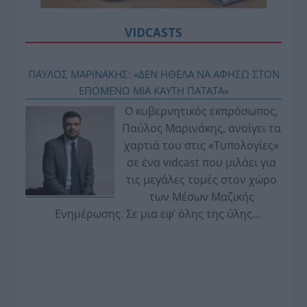
VIDCASTS
ΠΑΥΛΟΣ ΜΑΡΙΝΑΚΗΣ: «ΔΕΝ ΗΘΕΛΑ ΝΑ ΑΦΗΣΩ ΣΤΟΝ
ΕΠΟΜΕΝΟ ΜΙΑ ΚΑΥΤΗ ΠΑΤΑΤΑ»
Ο κυβερνητικός εκπρόσωπος,
Παύλος Μαρινάκης, ανοίγει τα
χαρτιά του στις «Τυπολογίες»
σε ένα vidcast που μιλάει για
τις μεγάλες τομές στον χώρο
των Μέσων Μαζικής
Ενημέρωσης. Σε μια εφ’ όλης της ύλης
συνέντευξη στον Βασίλη Κουφόπουλο, αναλύει
το χρονοδιάγραμμα για τις περιφερειακές και
ραδιοφωνικές άδειες, το πακέτο στήριξης των 80
εκατομμυρίων ευρώ για τον Τύπο, αλλά και την
πρωτοβουλία για την άρση της ανωνυμίας στο