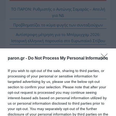
ΤΟ ΠΑΡΟΝ: Ρυθμιστής ο Αντώνης Σαμαράς – Απειλή
για ΝΔ
Προβληματίζει το κύμα φυγής των συνταξιούχων
Αντίστροφη μέτρηση για το Μπέρμιγχαμ 2026:
Ιστορική ελληνική παρουσία στο Ευρωπαϊκό Στίβου
Η Ναυτιλία εκπέμπει «SOS»
paron.gr -
Do Not Process My Personal Information
Τι πρέπει να κάνετε σε περίπτωση που σας τσιμπήσει
μωβ μέδουσα
If you wish to opt-out of the sale, sharing to third parties, or
Πώς να κάνετε «smart spending» στις φετινές σας
processing of your personal or sensitive information for
διακοπές
targeted advertising by us, please use the below opt-out
section to confirm your selection. Please note that after your
opt-out request is processed you may continue seeing
interest-based ads based on personal information utilized by
us or personal information disclosed to third parties prior to
your opt-out. You may separately opt-out of the further
disclosure of your personal information by third parties on the