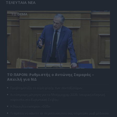
ΤΕΛΕΥΤΑΙΑ ΝΕΑ
ΤΟ ΘΕΜΑ
ΤΟ ΠΑΡΟΝ: Ρυθμιστής ο Αντώνης Σαμαράς –
Απειλή για ΝΔ
Προβληματίζει το κύμα φυγής των συνταξιούχων
Αντίστροφη μέτρηση για το Μπέρμιγχαμ 2026: Ιστορική ελληνική
παρουσία στο Ευρωπαϊκό Στίβου
Η Ναυτιλία εκπέμπει «SOS»
Τι πρέπει να κάνετε σε περίπτωση που σας τσιμπήσει μωβ μέδουσα