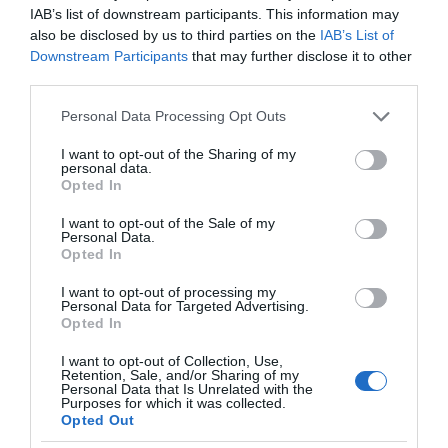
IAB’s list of downstream participants. This information may
also be disclosed by us to third parties on the
IAB’s List of
Downstream Participants
that may further disclose it to other
third parties.
Please note that this website/app uses one or more Google
Personal Data Processing Opt Outs
services and may gather and store information including but
ΔΕΙΤΕ ΤΗΝ ΚΙΝΗΣΗ ΣΤΟΥΣ ΔΡΌΜΟΥΣ
not limited to your visit or usage behaviour. You may click to
I want to opt-out of the Sharing of my
personal data.
grant or deny consent to Google and its third-party tags to
Opted In
use your data for below specified purposes in below Google
Κίνηση Τώρα: Live Χάρτης Αθήνας
consent section.
I want to opt-out of the Sale of my
Personal Data.
Opted In
I want to opt-out of processing my
Personal Data for Targeted Advertising.
Opted In
I want to opt-out of Collection, Use,
Retention, Sale, and/or Sharing of my
Personal Data that Is Unrelated with the
Purposes for which it was collected.
Opted Out