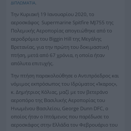
ΔΙΠΛΩΜΑΤΙΑ
,
Την Κυριακή 19 Ιανουαρίου 2020, το
αεροσκάφος Supermarine Spitfire MJ755 της
Πολεμικής Αεροπορίας απογειώθηκε από το
αεροδρόμιο του Biggin Hill της Μεγάλης
Βρετανίας, για την πρώτη του δοκιμαστική
πτήση, μετά από 67 χρόνια, η οποία ήταν
απόλυτα επιτυχής.
Την πτήση παρακολούθησε ο Αντιπρόεδρος και
νόμιμος εκπρόσωπος του Ιδρύματος «Ίκαρος»,
κ. Δημήτριος Κόλιας, μαζί με τον βετεράνο
αεροπόρο της Βασιλικής Αεροπορίας του
Ηνωμένου Βασιλείου, George Dunn DFC, ο
οποίος ήταν ο Ιπτάμενος που παρέδωσε το
αεροσκάφος στην Ελλάδα τον Φεβρουάριο του