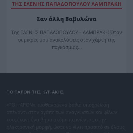
TΗΣ ΕΛΕΝΗΣ ΠΑΠΑΔΟΠΟΥΛΟΥ ΛΑΜΠΡΑΚΗ
Σαν άλλη Βαβυλώνα
Της ΕΛΕΝΗΣ ΠΑΠΑΔΟΠΟΥΛΟΥ – ΛΑΜΠΡΑΚΗ Όταν
οι μικρές μου ανακαλύψεις στον χάρτη της
παγκόσμιας…
ΤΟ ΠΑΡΟΝ ΤΗΣ ΚΥΡΙΑΚΗΣ
«ΤΟ ΠΑΡΟΝ», αισθανόμενο βαθιά υποχρέωση
απέναντι στην αγάπη των αναγνωστών και φίλων
του, έκανε ένα βήμα ακόμη περνώντας στην
ηλεκτρονική μορφή, ώστε να γίνει προσιτό σε όλους