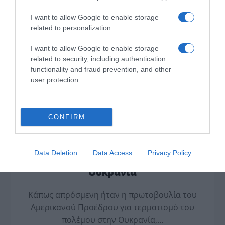
Η πρωτοβουλία Γκουτιέρες στο
I want to allow Google to enable storage
Κυπριακό δεν είναι ευκαιρία, όπως
related to personalization.
παρουσιάζεται
I want to allow Google to enable storage
related to security, including authentication
Η υπαναχώρηση της Άγκυρας στη συμφωνία για
functionality and fraud prevention, and other
σύγκληση Πενταμερούς Διασκέψεως συν 1 για
user protection.
το…
ΓΡΑΦΕΙ Ο ΧΡΗΣΤΟΣ ΜΠΟΤΖΙΟΣ
CONFIRM
Συγκρατημένη αισιοδοξία για τον
Data Deletion
Data Access
Privacy Policy
τερματισμό του πολέμου στην
Ουκρανία
Κάπως απρόσμενη ήταν η πρωτοβουλία του
Αμερικανού Προέδρου για τερματισμό του
πολέμου στην Ουκρανία,…