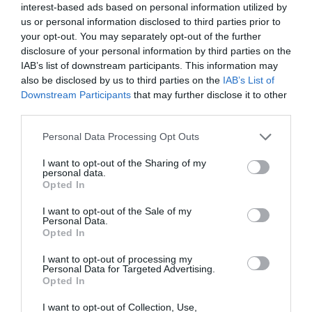
interest-based ads based on personal information utilized by
us or personal information disclosed to third parties prior to
your opt-out. You may separately opt-out of the further
disclosure of your personal information by third parties on the
IAB’s list of downstream participants. This information may
also be disclosed by us to third parties on the
IAB’s List of
Downstream Participants
that may further disclose it to other
*ΤΑ ΆΝΘΗ ΤΟΥ ΚΑΚΟΎ*
third parties.
Ο Μητσοτάκης κάνει σχέδια για την
Please note that this website/app uses one or more Google
Personal Data Processing Opt Outs
services and may gather and store information including but
Ελλάδα του 2030, ο Ανδρουλάκης για
not limited to your visit or usage behaviour. You may click to
I want to opt-out of the Sharing of my
εκείνη του 2035, ώρα είναι να βγει κι
personal data.
grant or deny consent to Google and its third-party tags to
Opted In
ο Βελόπουλος…
use your data for below specified purposes in below Google
consent section.
I want to opt-out of the Sale of my
Personal Data.
…να πει ότι στόχος του είναι η πρωτιά στις
Opted In
εκλογές του 2040 (…στον Σύλλογο…
I want to opt-out of processing my
Personal Data for Targeted Advertising.
*ΚΑΤΩ ΣΤΟΝ ΠΕΙΡΑΙΑ* ΤΟΥ Ν. ΠΑΡΑΣΚΕΥΑ
Opted In
I want to opt-out of Collection, Use,