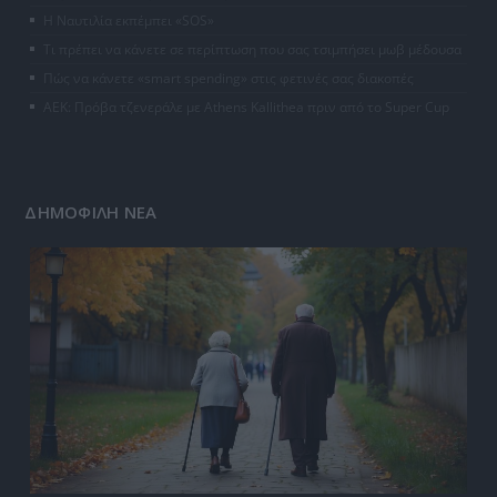
Η Ναυτιλία εκπέμπει «SOS»
Τι πρέπει να κάνετε σε περίπτωση που σας τσιμπήσει μωβ μέδουσα
Πώς να κάνετε «smart spending» στις φετινές σας διακοπές
ΑΕΚ: Πρόβα τζενεράλε με Athens Kallithea πριν από το Super Cup
ΔΗΜΟΦΙΛΗ ΝΕΑ