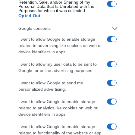
Δήμος Πειραιά: Ασχολήθηκε κανείς
Retention, Sale, and/or Sharing of my
Personal Data that Is Unrelated with the
με τη σκαλωσιά που κατέρρευσε ή
Purposes for which it was collected.
Opted Out
μόνο οι… φωτογράφοι;
Google consents
Όλοι ακούσαμε στις ειδήσεις, την περασμένη
I want to allow Google to enable storage
εβδομάδα, ότι με τις βροχές και την κακοκαιρία…
related to advertising like cookies on web or
device identifiers in apps.
*ΥΠΟΥΡΓΕΙΟ ΕΞΩ(ΦΡΕΝ)ΙΚΩΝ*
I want to allow my user data to be sent to
Google for online advertising purposes.
Το σχέδιο του Ισραήλ για τους
Κούρδους
I want to allow Google to send me
personalized advertising.
Το ενδιαφέρον είναι ότι στο Ισραήλ
I want to allow Google to enable storage
διαμορφώνεται ένα σαφώς αντιτουρκικό κλίμα,
related to analytics like cookies on web or
ενώ ακόμη και…
device identifiers in apps.
I want to allow Google to enable storage
ΓΡΑΦΕΙ Ο ΠΕΡΙΚΛΗΣ ΝΕΑΡΧΟΥ
related to functionality of the website or app.