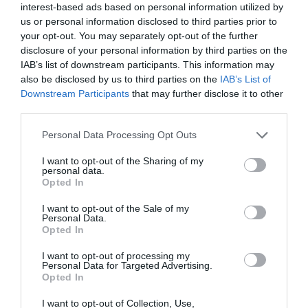
interest-based ads based on personal information utilized by
us or personal information disclosed to third parties prior to
Ορθόδοξοι υπάρχουν και στα Βαλκάνια, κύριοι του
your opt-out. You may separately opt-out of the further
ΥΠΕΞ!
disclosure of your personal information by third parties on the
Το φαρμακείο των διακοπών: Ο πλήρης οδηγός για
IAB’s list of downstream participants. This information may
also be disclosed by us to third parties on the
IAB’s List of
ασφαλείς εξορμήσεις και τα απαραίτητα Πρώτων
Downstream Participants
that may further disclose it to other
Βοηθειών
third parties.
Προβληματισμός για την εξωτερική πολιτική
Please note that this website/app uses one or more Google
Personal Data Processing Opt Outs
services and may gather and store information including but
Το σχέδιο του Ισραήλ για τους Κούρδους
not limited to your visit or usage behaviour. You may click to
I want to opt-out of the Sharing of my
personal data.
Ήλιος και μάτια: Ο αόρατος κίνδυνος του
grant or deny consent to Google and its third-party tags to
Opted In
use your data for below specified purposes in below Google
καλοκαιριού για την όραση
consent section.
I want to opt-out of the Sale of my
Personal Data.
ΤΟ ΒΙΒΛΙΟ ΣΤΟ “Π”
Opted In
I want to opt-out of processing my
Personal Data for Targeted Advertising.
Opted In
I want to opt-out of Collection, Use,