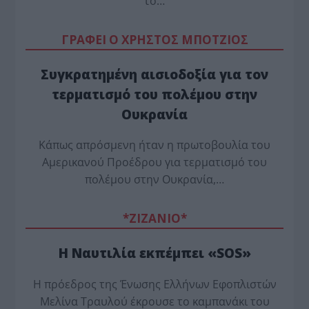
το…
ΓΡΑΦΕΙ Ο ΧΡΗΣΤΟΣ ΜΠΟΤΖΙΟΣ
Συγκρατημένη αισιοδοξία για τον
τερματισμό του πολέμου στην
Ουκρανία
Κάπως απρόσμενη ήταν η πρωτοβουλία του
Αμερικανού Προέδρου για τερματισμό του
πολέμου στην Ουκρανία,…
*ZΙΖΑΝΙΟ*
Η Ναυτιλία εκπέμπει «SOS»
Η πρόεδρος της Ένωσης Ελλήνων Εφοπλιστών
Μελίνα Τραυλού έ­κρουσε το καμπανάκι του