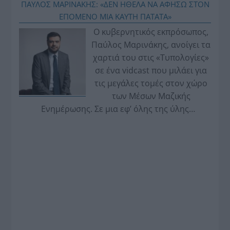
ΠΑΥΛΟΣ ΜΑΡΙΝΑΚΗΣ: «ΔΕΝ ΗΘΕΛΑ ΝΑ ΑΦΗΣΩ ΣΤΟΝ
ΕΠΟΜΕΝΟ ΜΙΑ ΚΑΥΤΗ ΠΑΤΑΤΑ»
Ο κυβερνητικός εκπρόσωπος,
Παύλος Μαρινάκης, ανοίγει τα
χαρτιά του στις «Τυπολογίες»
σε ένα vidcast που μιλάει για
τις μεγάλες τομές στον χώρο
των Μέσων Μαζικής
Ενημέρωσης. Σε μια εφ’ όλης της ύλης
συνέντευξη στον Βασίλη Κουφόπουλο, αναλύει
το χρονοδιάγραμμα για τις περιφερειακές και
ραδιοφωνικές άδειες, το πακέτο στήριξης των 80
εκατομμυρίων ευρώ για τον Τύπο, αλλά και την
πρωτοβουλία για την άρση της ανωνυμίας στο
διαδίκτυο.