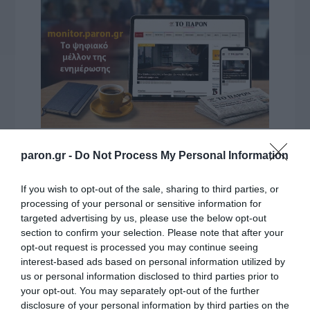
VIDCASTS
paron.gr -
Do Not Process My Personal Information
If you wish to opt-out of the sale, sharing to third parties, or
ΠΑΥΛΟΣ ΜΑΡΙΝΑΚΗΣ: «ΔΕΝ ΗΘΕΛΑ ΝΑ ΑΦΗΣΩ ΣΤΟΝ
processing of your personal or sensitive information for
ΕΠΟΜΕΝΟ ΜΙΑ ΚΑΥΤΗ ΠΑΤΑΤΑ»
targeted advertising by us, please use the below opt-out
Ο κυβερνητικός εκπρόσωπος,
section to confirm your selection. Please note that after your
opt-out request is processed you may continue seeing
Παύλος Μαρινάκης, ανοίγει τα
interest-based ads based on personal information utilized by
χαρτιά του στις «Τυπολογίες»
us or personal information disclosed to third parties prior to
σε ένα vidcast που μιλάει για
your opt-out. You may separately opt-out of the further
τις μεγάλες τομές στον χώρο
disclosure of your personal information by third parties on the