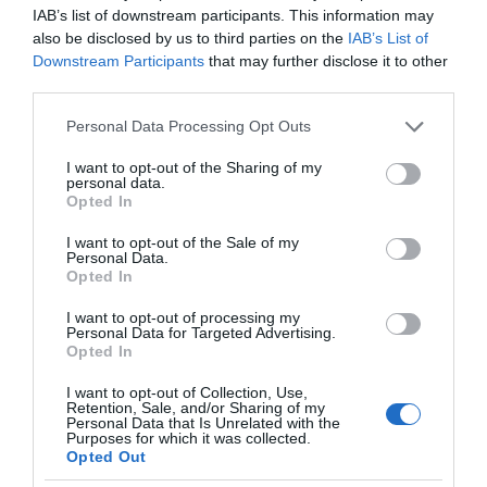
των Μέσων Μαζικής
IAB’s list of downstream participants. This information may
Ενημέρωσης. Σε μια εφ’ όλης της ύλης
also be disclosed by us to third parties on the
IAB’s List of
Downstream Participants
that may further disclose it to other
συνέντευξη στον Βασίλη Κουφόπουλο, αναλύει
third parties.
το χρονοδιάγραμμα για τις περιφερειακές και
ραδιοφωνικές άδειες, το πακέτο στήριξης των 80
Please note that this website/app uses one or more Google
Personal Data Processing Opt Outs
services and may gather and store information including but
εκατομμυρίων ευρώ για τον Τύπο, αλλά και την
not limited to your visit or usage behaviour. You may click to
I want to opt-out of the Sharing of my
πρωτοβουλία για την άρση της ανωνυμίας στο
personal data.
grant or deny consent to Google and its third-party tags to
διαδίκτυο.
Opted In
use your data for below specified purposes in below Google
consent section.
I want to opt-out of the Sale of my
Personal Data.
Opted In
I want to opt-out of processing my
Personal Data for Targeted Advertising.
Opted In
I want to opt-out of Collection, Use,
Retention, Sale, and/or Sharing of my
Personal Data that Is Unrelated with the
Purposes for which it was collected.
Opted Out