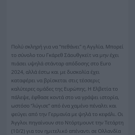
Πολύ σκληρή για να “πεθάνει” η Αγγλία. Μπορεί
το σύνολο του Γκάρεθ Σάουθγκεϊτ να μην έχει
πιάσει υψηλά στάνταρ απόδοσης στο Euro
2024, αλλά έστω και με δυσκολία έχει
καταφέρει να βρίσκεται στις τέσσερις
καλύτερες ομάδες της Ευρώπης. Η Ελβετία το
πάλεψε, έφθασε κοντά στο να γράψει ιστορία,
ωστόσο “λύγισε” από ένα χαμένο πέναλτι και
φεύγει από την Γερμανία με ψηλά το κεφάλι. Οι
Άγγλοι πηγαίνουν στο Ντόρτμουντ την Τετάρτη
(10/2) για τον ημιτελικό απέναντι σε Ολλανδία