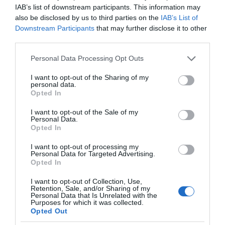
το ελληνικό καλοκαίρι και ένας
IAB’s list of downstream participants. This information may
πολιτισμός που μας ενώνει κάθε μέρα.
also be disclosed by us to third parties on the
IAB’s List of
Downstream Participants
that may further disclose it to other
third parties.
ΌΣΑ ΧΡΕΙΆΖΕΣΑΙ
ΓΙΑ ΤΟ ΚΑΛΟΚΑΊΡΙ ΣΟΥ →
Please note that this website/app uses one or more Google
Personal Data Processing Opt Outs
services and may gather and store information including but
not limited to your visit or usage behaviour. You may click to
I want to opt-out of the Sharing of my
personal data.
ΡΟΗ ΕΙΔΗΣΕΩΝ
grant or deny consent to Google and its third-party tags to
Opted In
use your data for below specified purposes in below Google
consent section.
Προβληματίζει το κύμα φυγής των συνταξιούχων
I want to opt-out of the Sale of my
Personal Data.
Opted In
Αντίστροφη μέτρηση για το Μπέρμιγχαμ 2026:
Ιστορική ελληνική παρουσία στο Ευρωπαϊκό Στίβου
I want to opt-out of processing my
Personal Data for Targeted Advertising.
Η Ναυτιλία εκπέμπει «SOS»
Opted In
Τι πρέπει να κάνετε σε περίπτωση που σας τσιμπήσει
I want to opt-out of Collection, Use,
Retention, Sale, and/or Sharing of my
μωβ μέδουσα
Personal Data that Is Unrelated with the
Purposes for which it was collected.
Πώς να κάνετε «smart spending» στις φετινές σας
Opted Out
διακοπές