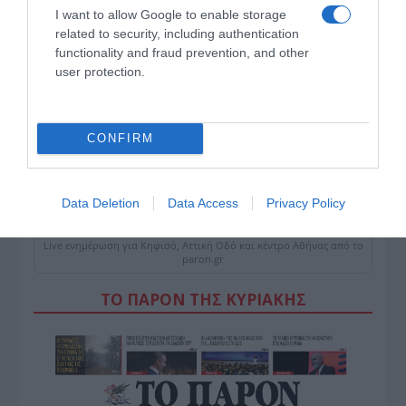
I want to allow Google to enable storage
related to security, including authentication
functionality and fraud prevention, and other
user protection.
CONFIRM
Data Deletion
Data Access
Privacy Policy
ΠΑΤΗΣΤΕ ΓΙΑ LIVE ΚΙΝΗΣΗ
Live ενημέρωση για Κηφισό, Αττική Οδό και κέντρο Αθήνας από το
paron.gr
ΤΟ ΠΑΡΟΝ ΤΗΣ ΚΥΡΙΑΚΗΣ