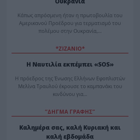
Ουκρανία
Κάπως απρόσμενη ήταν η πρωτοβουλία του
Αμερικανού Προέδρου για τερματισμό του
πολέμου στην Ουκρανία,…
*ZΙΖΑΝΙΟ*
Η Ναυτιλία εκπέμπει «SOS»
Η πρόεδρος της Ένωσης Ελλήνων Εφοπλιστών
Μελίνα Τραυλού έ­κρουσε το καμπανάκι του
κινδύνου για…
“ΔΗΓΜΑ ΓΡΑΦΗΣ”
Καλημέρα σας, καλή Κυριακή και
καλή εβδομάδα