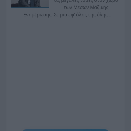
τις μεγάλες τομές στον χώρο
των Μέσων Μαζικής
Ενημέρωσης. Σε μια εφ’ όλης της ύλης
συνέντευξη στον Βασίλη Κουφόπουλο, αναλύει
το χρονοδιάγραμμα για τις περιφερειακές και
ραδιοφωνικές άδειες, το πακέτο στήριξης των 80
εκατομμυρίων ευρώ για τον Τύπο, αλλά και την
πρωτοβουλία για την άρση της ανωνυμίας στο
διαδίκτυο.