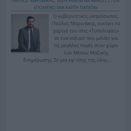
ΠΑΥΛΟΣ ΜΑΡΙΝΑΚΗΣ: «ΔΕΝ ΗΘΕΛΑ ΝΑ ΑΦΗΣΩ ΣΤΟΝ
ΕΠΟΜΕΝΟ ΜΙΑ ΚΑΥΤΗ ΠΑΤΑΤΑ»
Ο κυβερνητικός εκπρόσωπος,
Παύλος Μαρινάκης, ανοίγει τα
χαρτιά του στις «Τυπολογίες»
σε ένα vidcast που μιλάει για
τις μεγάλες τομές στον χώρο
των Μέσων Μαζικής
Ενημέρωσης. Σε μια εφ’ όλης της ύλης
συνέντευξη στον Βασίλη Κουφόπουλο, αναλύει
το χρονοδιάγραμμα για τις περιφερειακές και
ραδιοφωνικές άδειες, το πακέτο στήριξης των 80
εκατομμυρίων ευρώ για τον Τύπο, αλλά και την
πρωτοβουλία για την άρση της ανωνυμίας στο
διαδίκτυο.