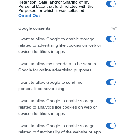
Retention, Sale, and/or Sharing of my
Personal Data that Is Unrelated with the
Purposes for which it was collected.
ΔΕΙΤΕ ΤΗΝ ΚΙΝΗΣΗ ΣΤΟΥΣ ΔΡΌΜΟΥΣ
Opted Out
Google consents
Κίνηση Τώρα: Live Χάρτης Αθήνας
I want to allow Google to enable storage
related to advertising like cookies on web or
device identifiers in apps.
I want to allow my user data to be sent to
Google for online advertising purposes.
I want to allow Google to send me
personalized advertising.
I want to allow Google to enable storage
related to analytics like cookies on web or
device identifiers in apps.
ΠΑΤΗΣΤΕ ΓΙΑ LIVE ΚΙΝΗΣΗ
I want to allow Google to enable storage
Live ενημέρωση για Κηφισό, Αττική Οδό και κέντρο Αθήνας από το
paron.gr
related to functionality of the website or app.