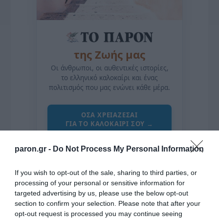
της Ζωής μας
Οι άνθρωποι, οι αυθεντικές ιστορίες,
το ελληνικό καλοκαίρι και ένας
πολιτισμός που μας ενώνει κάθε μέρα.
ΌΣΑ ΧΡΕΙΆΖΕΣΑΙ
ΓΙΑ ΤΟ ΚΑΛΟΚΑΊΡΙ ΣΟΥ →
paron.gr -
Do Not Process My Personal Information
ΡΟΗ ΕΙΔΗΣΕΩΝ
If you wish to opt-out of the sale, sharing to third parties, or
processing of your personal or sensitive information for
Προβληματίζει το κύμα φυγής των συνταξιούχων
targeted advertising by us, please use the below opt-out
Αντίστροφη μέτρηση για το Μπέρμιγχαμ 2026:
section to confirm your selection. Please note that after your
Ιστορική ελληνική παρουσία στο Ευρωπαϊκό Στίβου
opt-out request is processed you may continue seeing