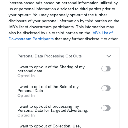
interest-based ads based on personal information utilized by
Η Ναυτιλία εκπέμπει «SOS»
us or personal information disclosed to third parties prior to
your opt-out. You may separately opt-out of the further
Τι πρέπει να κάνετε σε περίπτωση που σας τσιμπήσει
disclosure of your personal information by third parties on the
μωβ μέδουσα
IAB’s list of downstream participants. This information may
also be disclosed by us to third parties on the
IAB’s List of
Πώς να κάνετε «smart spending» στις φετινές σας
Downstream Participants
that may further disclose it to other
διακοπές
third parties.
ΑΕΚ: Πρόβα τζενεράλε με Athens Kallithea πριν από
Please note that this website/app uses one or more Google
Personal Data Processing Opt Outs
το Super Cup
services and may gather and store information including but
not limited to your visit or usage behaviour. You may click to
I want to opt-out of the Sharing of my
personal data.
grant or deny consent to Google and its third-party tags to
Opted In
use your data for below specified purposes in below Google
consent section.
I want to opt-out of the Sale of my
Personal Data.
Opted In
I want to opt-out of processing my
Personal Data for Targeted Advertising.
Opted In
I want to opt-out of Collection, Use,