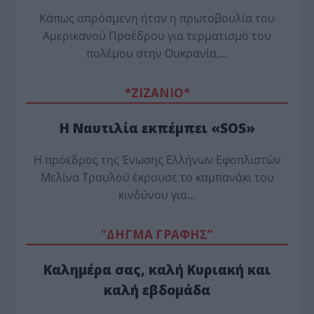
Κάπως απρόσμενη ήταν η πρωτοβουλία του
Αμερικανού Προέδρου για τερματισμό του
πολέμου στην Ουκρανία,…
*ZΙΖΑΝΙΟ*
Η Ναυτιλία εκπέμπει «SOS»
Η πρόεδρος της Ένωσης Ελλήνων Εφοπλιστών
Μελίνα Τραυλού έ­κρουσε το καμπανάκι του
κινδύνου για…
“ΔΗΓΜΑ ΓΡΑΦΗΣ”
Καλημέρα σας, καλή Κυριακή και
καλή εβδομάδα