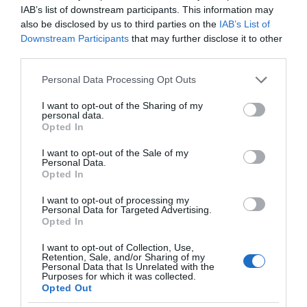
Κανονικός Αύγουστος
IAB’s list of downstream participants. This information may
με δυνατούς βοριάδες
also be disclosed by us to third parties on the
IAB’s List of
και σταδιακή άνοδο
Downstream Participants
that may further disclose it to other
της θερμοκρασίας
third parties.
Κοινοποιήστε:
Please note that this website/app uses one or more Google
Personal Data Processing Opt Outs
services and may gather and store information including but
not limited to your visit or usage behaviour. You may click to
I want to opt-out of the Sharing of my
Facebook
personal data.
grant or deny consent to Google and its third-party tags to
Opted In
X
use your data for below specified purposes in below Google
LinkedIn
consent section.
I want to opt-out of the Sale of my
Personal Data.
Tags:
EUROSTAT
,
featslider
,
homeslider
,
Opted In
ΟΙΚΟΝΟΜΙΑ
,
ΤΟ ΠΑΡΟΝ ΤΗΣ ΚΥΡΙΑΚΗΣ
,
φτώχεια
I want to opt-out of processing my
Personal Data for Targeted Advertising.
Opted In
I want to opt-out of Collection, Use,
Retention, Sale, and/or Sharing of my
Personal Data that Is Unrelated with the
Purposes for which it was collected.
Opted Out