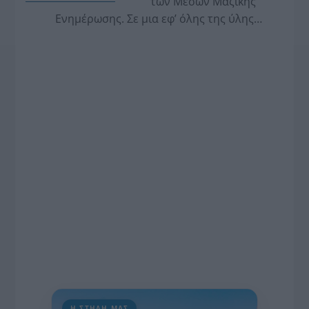
των Μέσων Μαζικής
Ενημέρωσης. Σε μια εφ’ όλης της ύλης
συνέντευξη στον Βασίλη Κουφόπουλο, αναλύει
το χρονοδιάγραμμα για τις περιφερειακές και
ραδιοφωνικές άδειες, το πακέτο στήριξης των 80
εκατομμυρίων ευρώ για τον Τύπο, αλλά και την
πρωτοβουλία για την άρση της ανωνυμίας στο
διαδίκτυο.
Η ΣΤΗΛΗ ΜΑΣ