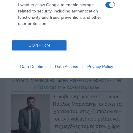
I want to allow Google to enable storage
related to security, including authentication
functionality and fraud prevention, and other
user protection.
CONFIRM
VIDCASTS
Data Deletion
Data Access
Privacy Policy
ΠΑΥΛΟΣ ΜΑΡΙΝΑΚΗΣ: «ΔΕΝ ΗΘΕΛΑ ΝΑ ΑΦΗΣΩ ΣΤΟΝ
ΕΠΟΜΕΝΟ ΜΙΑ ΚΑΥΤΗ ΠΑΤΑΤΑ»
Ο κυβερνητικός εκπρόσωπος,
Παύλος Μαρινάκης, ανοίγει τα
χαρτιά του στις «Τυπολογίες»
σε ένα vidcast που μιλάει για
τις μεγάλες τομές στον χώρο