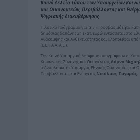
Κοινό Δελτίο Τύπου των Υπουργείων Κοινων
και Οικονομικών, Περιβάλλοντος και Ενέργ
Ψηφιακής Διακυβέρνησης
Πιλοτικό πρόγραμμα για την «Προσβασιμότητα κατ’ 
δημόσιας δαπάνης 24 εκατ. ευρώ εντάσσεται στο Εθν
Ανάκαμψης και Ανθεκτικότητας και υλοποιείται από 
(Ε.Ε.Τ.Α.Α. Α.Ε.).
Την Κοινή Υπουργική Απόφαση υπογράφουν οι Υπου
Κοινωνικής Συνοχής και Οικογένειας
Δόμνα Μιχαη
ο Αναπληρωτής Υπουργός Εθνικής Οικονομίας και 
Περιβάλλοντος και Ενέργειας
Νικόλαος Ταγαράς
.