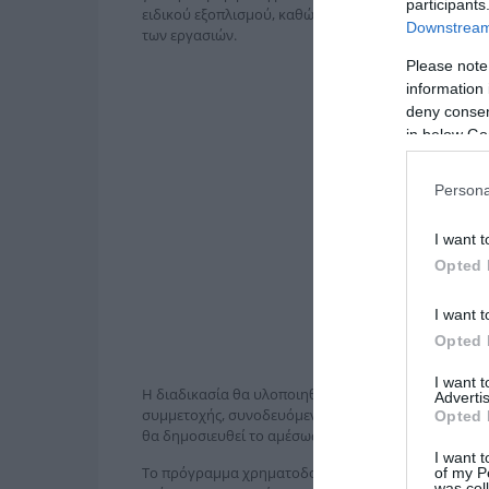
participants
ειδικού εξοπλισμού, καθώς και την αμοιβή τεχνικο
Downstream 
των εργασιών.
Please note
information 
deny consent
in below Go
Persona
I want t
Opted 
I want t
Opted 
I want 
Η διαδικασία θα υλοποιηθεί μέσω ψηφιακής πλατφόρ
Advertis
συμμετοχής, συνοδευόμενες από τα απαραίτητα δικ
Opted 
θα δημοσιευθεί το αμέσως επόμενο διάστημα.
I want t
Το πρόγραμμα χρηματοδοτείται από το Ταμείο Ανάκα
of my P
was col