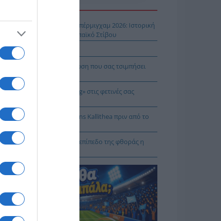
Η ΕΙΔΗΣΕΩΝ
ίστροφη μέτρηση για το Μπέρμιγχαμ 2026: Ιστορική
ηνική παρουσία στο Ευρωπαϊκό Στίβου
αυτιλία εκπέμπει «SOS»
πρέπει να κάνετε σε περίπτωση που σας τσιμπήσει
β μέδουσα
 να κάνετε «smart spending» στις φετινές σας
ακοπές
: Πρόβα τζενεράλε με Athens Kallithea πριν από το
per Cup
Ταλαμάγκας: Στο κεκλιμένο επίπεδο της φθοράς η
βέρνηση Μητσοτάκη