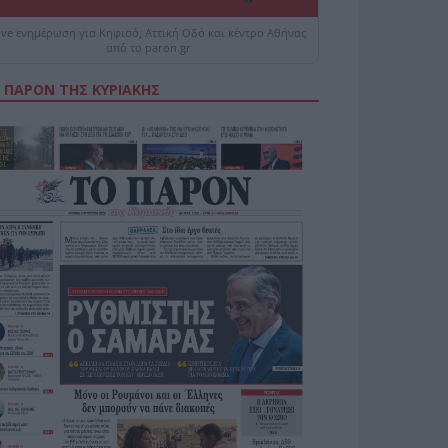
ive ενημέρωση για Κηφισό, Αττική Οδό και κέντρο Αθήνας
από το paron.gr
 ΠΑΡΟΝ ΤΗΣ ΚΥΡΙΑΚΗΣ