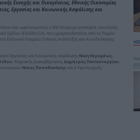
ικής Συνοχής και Οικογένειας, Εθνικής Οικονομίας
ειας, Εργασίας και Κοινωνικής Ασφάλισης και
οίκον» και ωφελούμενους 2.500 άτομα με αναπηρία, συνολικής
ικό Σχέδιο «Ελλάδα 2.0», που χρηματοδοτείται από το Ταμείο
την Ελληνική Εταιρεία Τοπικής Ανάπτυξης και Αυτοδιοίκησης
VI
ργοί Εργασίας και Κοινωνικής Ασφάλισης
Νίκη Κεραμέως
,
ΠΑ
λίδου
, Ψηφιακής Διακυβέρνησης
Δημήτρης Παπαστεργίου
,
ΕΠ
Οικονομικών
Νίκος Παπαθανάσης
και ο Υφυπουργός
Κου
περ
στή
και