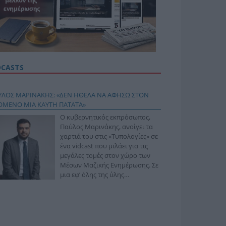
DCASTS
ΥΛΟΣ ΜΑΡΙΝΑΚΗΣ: «ΔΕΝ ΗΘΕΛΑ ΝΑ ΑΦΗΣΩ ΣΤΟΝ
ΟΜΕΝΟ ΜΙΑ ΚΑΥΤΗ ΠΑΤΑΤΑ»
Ο κυβερνητικός εκπρόσωπος,
Παύλος Μαρινάκης, ανοίγει τα
χαρτιά του στις «Τυπολογίες» σε
ένα vidcast που μιλάει για τις
μεγάλες τομές στον χώρο των
Μέσων Μαζικής Ενημέρωσης. Σε
μια εφ’ όλης της ύλης
συνέντευξη στον Βασίλη
φόπουλο, αναλύει το χρονοδιάγραμμα για τις
ιφερειακές και ραδιοφωνικές άδειες, το πακέτο
ριξης των 80 εκατομμυρίων ευρώ για τον Τύπο, αλλά
 την πρωτοβουλία για την άρση της ανωνυμίας στο