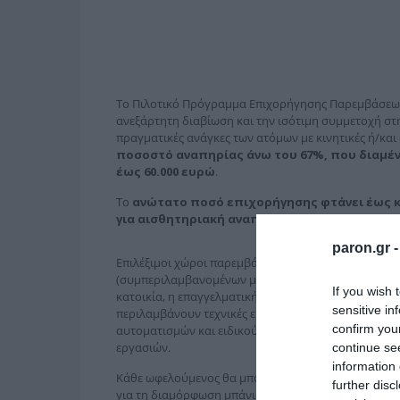
Το Πιλοτικό Πρόγραμμα Επιχορήγησης Παρεμβάσεων
ανεξάρτητη διαβίωση και την ισότιμη συμμετοχή στη
πραγματικές ανάγκες των ατόμων με κινητικές ή/και
ποσοστό αναπηρίας άνω του 67%, που διαμέν
έως 60.000 ευρώ
.
Το
ανώτατο ποσό επιχορήγησης φτάνει έως κα
για αισθητηριακή αναπηρία, 14.500€ για συνδ
paron.gr 
Επιλέξιμοι χώροι παρεμβάσεων είναι η κύρια κατοικ
(συμπεριλαμβανομένων μισθωμένων κατοικιών με τη 
If you wish 
κατοικία, η επαγγελματική στέγη αυτοαπασχολούμεν
sensitive in
περιλαμβάνουν τεχνικές εργασίες διαμόρφωσης, εγ
confirm you
αυτοματισμών και ειδικού εξοπλισμού, καθώς και τ
εργασιών.
continue se
information 
Κάθε ωφελούμενος θα μπορεί να αξιοποιήσει τα χρή
further disc
για τη διαμόρφωση μπάνιων, την τοποθέτηση ραμπώ