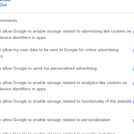
.0».
ΡΟ
Out
Αντ
consents
ελλ
Η Ν
o allow Google to enable storage related to advertising like cookies on
evice identifiers in apps.
Τι 
μω
o allow my user data to be sent to Google for online advertising
Πώς
s.
δι
to allow Google to send me personalized advertising.
ΑΕΚ
Su
o allow Google to enable storage related to analytics like cookies on
Νέο Ειδικό Χωροταξικό Πλαίσιο για τον
Β. 
Τουρισμό (ΚΥΑ)
evice identifiers in apps.
κυ
o allow Google to enable storage related to functionality of the website
o allow Google to enable storage related to personalization.
Χωνάκι ή κυπελλάκι; Σε αυτά τα 5
παγωτατζίδικα της Αθήνας η απάντηση
o allow Google to enable storage related to security, including