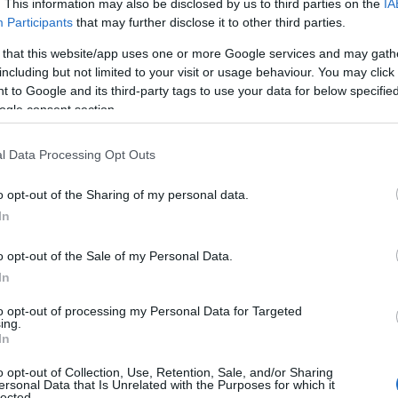
. This information may also be disclosed by us to third parties on the
IA
ύ συμβούλου μηχανικού, ο οποίος πιστοποιεί την ολοκλήρωση
Participants
that may further disclose it to other third parties.
 that this website/app uses one or more Google services and may gath
including but not limited to your visit or usage behaviour. You may click 
 to Google and its third-party tags to use your data for below specifi
ogle consent section.
l Data Processing Opt Outs
o opt-out of the Sharing of my personal data.
In
o opt-out of the Sale of my Personal Data.
In
to opt-out of processing my Personal Data for Targeted
μας, στην οποία οι ενδιαφερόμενοι θα υποβάλουν αιτήσεις
ing.
αιολογητικά. Η σχετική Πρόσκληση Εκδήλωσης Ενδιαφέροντος
In
o opt-out of Collection, Use, Retention, Sale, and/or Sharing
μψης και Ανθεκτικότητας, στο πλαίσιο της Δράσης “Υποστήριξη
ersonal Data that Is Unrelated with the Purposes for which it
lected.