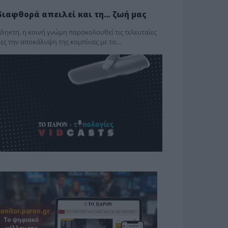
διαφθορά απειλεί και τη… ζωή μας
ληκτη, η κοινή γνώμη παρακολουθεί τις τελευταίες
ες την αποκάλυψη της κο­μπίνας με τα…