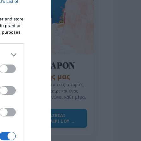
B’s List of
er and store
to grant or
ed purposes
της Ζωής μας
Οι άνθρωποι, οι αυθεντικές ιστορίες,
το ελληνικό καλοκαίρι και ένας
πολιτισμός που μας ενώνει κάθε μέρα.
ΌΣΑ ΧΡΕΙΆΖΕΣΑΙ
ΓΙΑ ΤΟ ΚΑΛΟΚΑΊΡΙ ΣΟΥ →