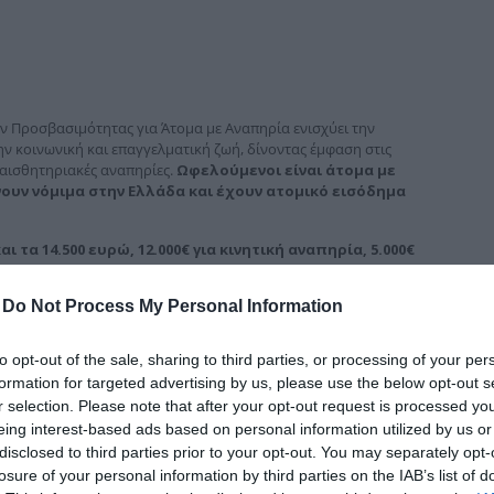
δια
 Προσβασιμότητας για Άτομα με Αναπηρία ενισχύει την
ν κοινωνική και επαγγελματική ζωή, δίνοντας έμφαση στις
 αισθητηριακές αναπηρίες.
Ωφελούμενοι είναι άτομα με
ουν νόμιμα στην Ελλάδα και έχουν ατομικό εισόδημα
ι τα 14.500 ευρώ,
12.000€ για κινητική αναπηρία, 5.000€
υασμό κινητικής και αισθητηριακής αναπηρίας
.
-
Do Not Process My Personal Information
ία, ανεξαρτήτως ιδιοκτησιακού καθεστώτος
συναίνεση του ιδιοκτήτη), η ιδιόκτητη δευτερεύουσα
to opt-out of the sale, sharing to third parties, or processing of your per
ων και οι κοινόχρηστοι χώροι πολυκατοικιών. Οι παρεμβάσεις
formation for targeted advertising by us, please use the below opt-out s
κατάσταση ραμπών και αναβατορίων, τοποθέτηση
r selection. Please note that after your opt-out request is processed y
ην αμοιβή μηχανικού για την πιστοποίηση ολοκλήρωσης των
eing interest-based ads based on personal information utilized by us or
disclosed to third parties prior to your opt-out. You may separately opt-
ματα που θα του διατεθούν συνδυαστικά και στους 3 χώρους
losure of your personal information by third parties on the IAB’s list of
ν και αναβατορίων, την εγκατάσταση αυτοματισμών και