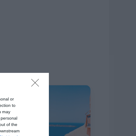
δίκτυο.
Η ΣΤΗΛΗ ΜΑΣ
sonal or
ection to
ou may
 personal
out of the
 downstream