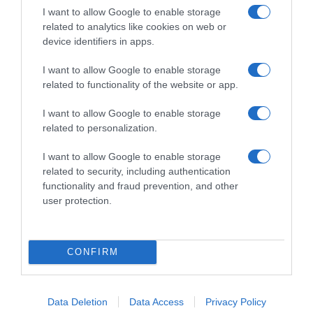
*ΤΑ ΆΝΘΗ ΤΟΥ ΚΑΚΟΎ*
I want to allow Google to enable storage
related to analytics like cookies on web or
Ο Μητσοτάκης κάνει σχέδια για την
device identifiers in apps.
Ελλάδα του 2030, ο Ανδρουλάκης για
I want to allow Google to enable storage
εκείνη του 2035, ώρα είναι να βγει κι
related to functionality of the website or app.
ο Βελόπουλος…
I want to allow Google to enable storage
…να πει ότι στόχος του είναι η πρωτιά στις
related to personalization.
εκλογές του 2040 (…στον Σύλλογο…
I want to allow Google to enable storage
related to security, including authentication
*ΚΑΤΩ ΣΤΟΝ ΠΕΙΡΑΙΑ* ΤΟΥ Ν. ΠΑΡΑΣΚΕΥΑ
functionality and fraud prevention, and other
user protection.
Δήμος Πειραιά: Ασχολήθηκε κανείς
με τη σκαλωσιά που κατέρρευσε ή
CONFIRM
μόνο οι… φωτογράφοι;
Όλοι ακούσαμε στις ειδήσεις, την περασμένη
Data Deletion
Data Access
Privacy Policy
εβδομάδα, ότι με τις βροχές και την κακοκαιρία…