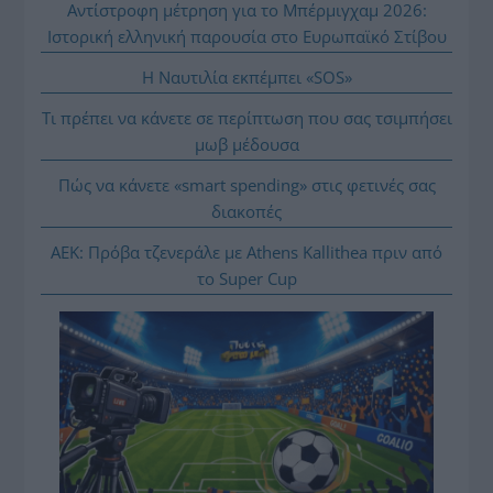
Αντίστροφη μέτρηση για το Μπέρμιγχαμ 2026:
Ιστορική ελληνική παρουσία στο Ευρωπαϊκό Στίβου
Η Ναυτιλία εκπέμπει «SOS»
Τι πρέπει να κάνετε σε περίπτωση που σας τσιμπήσει
μωβ μέδουσα
Πώς να κάνετε «smart spending» στις φετινές σας
διακοπές
ΑΕΚ: Πρόβα τζενεράλε με Athens Kallithea πριν από
το Super Cup