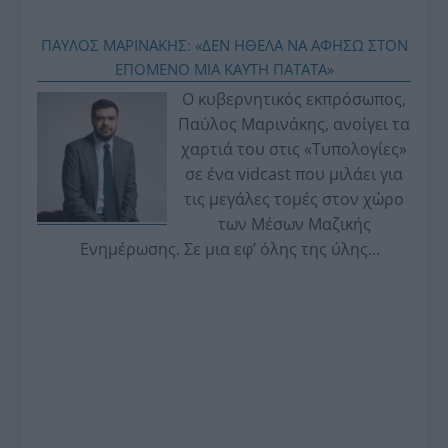
ΠΑΥΛΟΣ ΜΑΡΙΝΑΚΗΣ: «ΔΕΝ ΗΘΕΛΑ ΝΑ ΑΦΗΣΩ ΣΤΟΝ
ΕΠΟΜΕΝΟ ΜΙΑ ΚΑΥΤΗ ΠΑΤΑΤΑ»
Ο κυβερνητικός εκπρόσωπος,
Παύλος Μαρινάκης, ανοίγει τα
χαρτιά του στις «Τυπολογίες»
σε ένα vidcast που μιλάει για
τις μεγάλες τομές στον χώρο
των Μέσων Μαζικής
Ενημέρωσης. Σε μια εφ’ όλης της ύλης
συνέντευξη στον Βασίλη Κουφόπουλο, αναλύει
το χρονοδιάγραμμα για τις περιφερειακές και
ραδιοφωνικές άδειες, το πακέτο στήριξης των 80
εκατομμυρίων ευρώ για τον Τύπο, αλλά και την
πρωτοβουλία για την άρση της ανωνυμίας στο
διαδίκτυο.