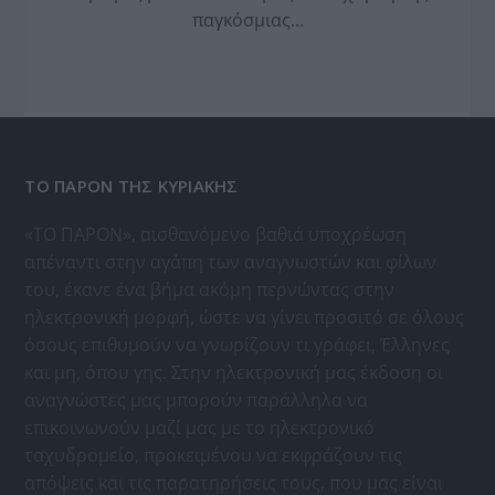
παγκόσμιας…
ΤΟ ΠΑΡΟΝ ΤΗΣ ΚΥΡΙΑΚΗΣ
«ΤΟ ΠΑΡΟΝ», αισθανόμενο βαθιά υποχρέωση
απέναντι στην αγάπη των αναγνωστών και φίλων
του, έκανε ένα βήμα ακόμη περνώντας στην
ηλεκτρονική μορφή, ώστε να γίνει προσιτό σε όλους
όσους επιθυμούν να γνωρίζουν τι γράφει, Έλληνες
και μη, όπου γης. Στην ηλεκτρονική μας έκδοση οι
αναγνώστες μας μπορούν παράλληλα να
επικοινωνούν μαζί μας με το ηλεκτρονικό
ταχυδρομείο, προκειμένου να εκφράζουν τις
απόψεις και τις παρατηρήσεις τους, που μας είναι