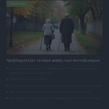
ΠΟΛΙΤΙΚΗ
Προβληματίζει το κύμα φυγής των συνταξιούχων
Αντίστροφη μέτρηση για το Μπέρμιγχαμ 2026: Ιστορική ελληνική
παρουσία στο Ευρωπαϊκό Στίβου
Η Ναυτιλία εκπέμπει «SOS»
Τι πρέπει να κάνετε σε περίπτωση που σας τσιμπήσει μωβ μέδουσα
Πώς να κάνετε «smart spending» στις φετινές σας διακοπές
ΑΕΚ: Πρόβα τζενεράλε με Athens Kallithea πριν από το Super Cup