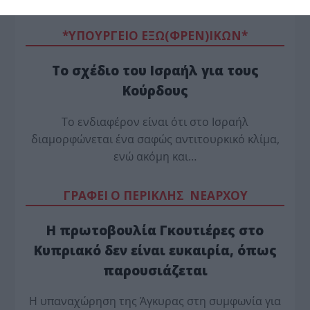
*ΥΠΟΥΡΓΕΙΟ ΕΞΩ(ΦΡΕΝ)ΙΚΩΝ*
Το σχέδιο του Ισραήλ για τους
Κούρδους
Το ενδιαφέρον είναι ότι στο Ισραήλ
διαμορφώνεται ένα σαφώς αντιτουρκικό κλίμα,
ενώ ακόμη και…
ΓΡΑΦΕΙ Ο ΠΕΡΙΚΛΗΣ ΝΕΑΡΧΟΥ
Η πρωτοβουλία Γκουτιέρες στο
Κυπριακό δεν είναι ευκαιρία, όπως
παρουσιάζεται
Η υπαναχώρηση της Άγκυρας στη συμφωνία για