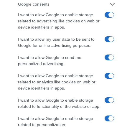
Google consents
Tags:
ΚΟΙΝΩΝΙΑ
,
ΣΤΡΑΤΟΣ ΠΑΡΑΔΙΑΣ
,
ΤΟ ΠΑΡΟΝ
ΤΗΣ ΚΥΡΙΑΚΗΣ
,
ΦΩΤΟΒΟΛΤΑΪΚΑ
I want to allow Google to enable storage
related to advertising like cookies on web or
device identifiers in apps.
I want to allow my user data to be sent to
Google for online advertising purposes.
I want to allow Google to send me
personalized advertising.
Η διαφθορά απειλεί και τη… ζωή μας
I want to allow Google to enable storage
related to analytics like cookies on web or
device identifiers in apps.
Έκπληκτη, η κοινή γνώμη παρακολουθεί τις
τελευταίες μέρες την αποκάλυψη της κο­μπίνας
I want to allow Google to enable storage
με τα…
related to functionality of the website or app.
I want to allow Google to enable storage
related to personalization.