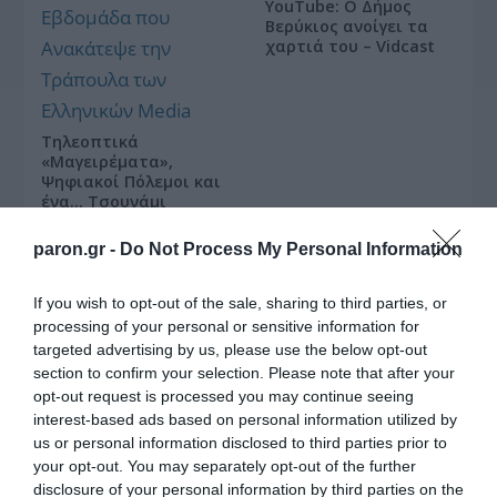
YouTube: Ο Δήμος
Βερύκιος ανοίγει τα
χαρτιά του – Vidcast
Τηλεοπτικά
«Μαγειρέματα»,
Ψηφιακοί Πόλεμοι και
ένα… Τσουνάμι
Αλλαγών: Η Εβδομάδα
που Ανακάτεψε την
paron.gr -
Do Not Process My Personal Information
Τράπουλα των
Ελληνικών Media
If you wish to opt-out of the sale, sharing to third parties, or
processing of your personal or sensitive information for
targeted advertising by us, please use the below opt-out
section to confirm your selection. Please note that after your
opt-out request is processed you may continue seeing
ΤΣΟΥΝΑΜΙ ψηφιακής οργής… συμπαρασύρει την
interest-based ads based on personal information utilized by
κυβέρνηση
us or personal information disclosed to third parties prior to
your opt-out. You may separately opt-out of the further
disclosure of your personal information by third parties on the