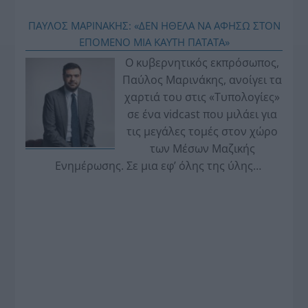
ΠΑΥΛΟΣ ΜΑΡΙΝΑΚΗΣ: «ΔΕΝ ΗΘΕΛΑ ΝΑ ΑΦΗΣΩ ΣΤΟΝ
ΕΠΟΜΕΝΟ ΜΙΑ ΚΑΥΤΗ ΠΑΤΑΤΑ»
Ο κυβερνητικός εκπρόσωπος,
Παύλος Μαρινάκης, ανοίγει τα
χαρτιά του στις «Τυπολογίες»
σε ένα vidcast που μιλάει για
τις μεγάλες τομές στον χώρο
των Μέσων Μαζικής
Ενημέρωσης. Σε μια εφ’ όλης της ύλης
συνέντευξη στον Βασίλη Κουφόπουλο, αναλύει
το χρονοδιάγραμμα για τις περιφερειακές και
ραδιοφωνικές άδειες, το πακέτο στήριξης των 80
εκατομμυρίων ευρώ για τον Τύπο, αλλά και την
πρωτοβουλία για την άρση της ανωνυμίας στο
διαδίκτυο.