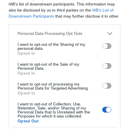
IAB’s list of downstream participants. This information may
also be disclosed by us to third parties on the
IAB’s List of
Downstream Participants
that may further disclose it to other
Ξορκίζουν τις διπλές
third parties.
εκλογές στο Μαξίμου
Please note that this website/app uses one or more Google
Personal Data Processing Opt Outs
services and may gather and store information including but
not limited to your visit or usage behaviour. You may click to
I want to opt-out of the Sharing of my
personal data.
grant or deny consent to Google and its third-party tags to
Ο καιρός των
Opted In
use your data for below specified purposes in below Google
επομένων ημερών:
Κανονικός Αύγουστος
consent section.
I want to opt-out of the Sale of my
με δυνατούς βοριάδες
Personal Data.
και σταδιακή άνοδο
Opted In
της θερμοκρασίας
I want to opt-out of processing my
Personal Data for Targeted Advertising.
Κοινοποιήστε:
Opted In
I want to opt-out of Collection, Use,
Facebook
Retention, Sale, and/or Sharing of my
Personal Data that Is Unrelated with the
X
Purposes for which it was collected.
Opted Out
LinkedIn