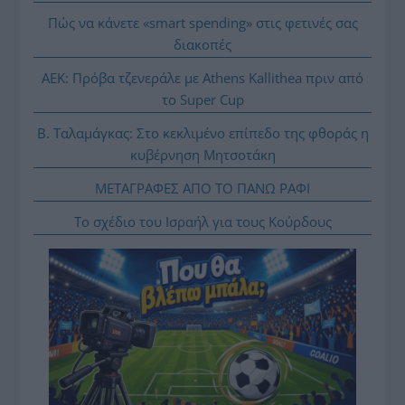
Πώς να κάνετε «smart spending» στις φετινές σας
διακοπές
ΑΕΚ: Πρόβα τζενεράλε με Athens Kallithea πριν από
το Super Cup
Β. Ταλαμάγκας: Στο κεκλιμένο επίπεδο της φθοράς η
κυβέρνηση Μητσοτάκη
ΜΕΤΑΓΡΑΦΕΣ ΑΠΟ ΤΟ ΠΑΝΩ ΡΑΦΙ
Το σχέδιο του Ισραήλ για τους Κούρδους