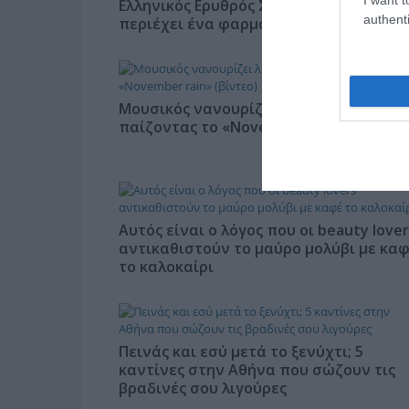
Ελληνικός Ερυθρός Σταυρός: Τι πρέπει 
authenti
περιέχει ένα φαρμακείο διακοπών
Μουσικός νανουρίζει λιοντάρια
παίζοντας το «November rain» (βίντεο)
Αυτός είναι ο λόγος που οι beauty lover
αντικαθιστούν το μαύρο μολύβι με κα
το καλοκαίρι
Πεινάς και εσύ μετά το ξενύχτι; 5
καντίνες στην Αθήνα που σώζουν τις
βραδινές σου λιγούρες