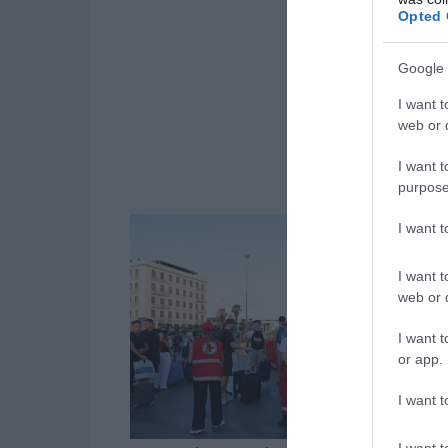
Opted 
Google 
I want t
web or d
I want t
purpose
I want 
I want t
web or d
I want t
or app.
I want t
I want t