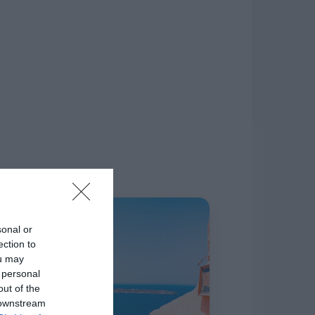
δίκτυο.
Η ΣΤΗΛΗ ΜΑΣ
sonal or
ection to
ou may
 personal
out of the
 downstream