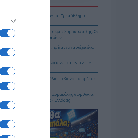
Η ΕΙΔΗΣΕΩΝ
πασία – Η Ελλάδα στο Παγκόσμιο Πρωτάθλημα
ασίας!
κοίνωση της Ελληνικής Αριστερής Συμπαράταξης: Οι
ιστοι» τελευταίοι των τελευταίων
ηνικός Ερυθρός Σταυρός: Τι πρέπει να περιέχει ένα
ρμακείο διακοπών
Σ ΔΥΤΙΚΟΥ ΝΕΙΛΟΥ: ΣΥΝΑΓΕΡΜΟΣ ΑΠΟ ΤΟΝ ΙΣΑ ΓΙΑ
Ν ΑΤΤΙΚΗ
θωρισμός: Στο 3,4% τον Ιούλιο – «Καίνε» οι τιμές σε
γη και καύσιμα
 Δικαίωμα στη Σιωπή…: Ο Πιερρακάκης διορθώνει
 εικόνα μιας «διεφθαρμένης» Ελλάδας