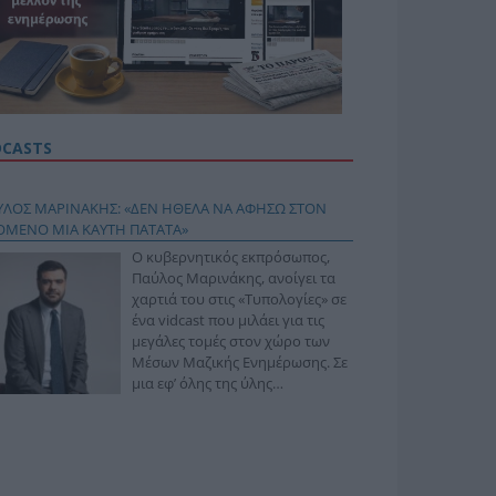
DCASTS
ΥΛΟΣ ΜΑΡΙΝΑΚΗΣ: «ΔΕΝ ΗΘΕΛΑ ΝΑ ΑΦΗΣΩ ΣΤΟΝ
ΟΜΕΝΟ ΜΙΑ ΚΑΥΤΗ ΠΑΤΑΤΑ»
Ο κυβερνητικός εκπρόσωπος,
Παύλος Μαρινάκης, ανοίγει τα
χαρτιά του στις «Τυπολογίες» σε
ένα vidcast που μιλάει για τις
μεγάλες τομές στον χώρο των
Μέσων Μαζικής Ενημέρωσης. Σε
μια εφ’ όλης της ύλης
συνέντευξη στον Βασίλη
φόπουλο, αναλύει το χρονοδιάγραμμα για τις
ιφερειακές και ραδιοφωνικές άδειες, το πακέτο
ριξης των 80 εκατομμυρίων ευρώ για τον Τύπο, αλλά
 την πρωτοβουλία για την άρση της ανωνυμίας στο