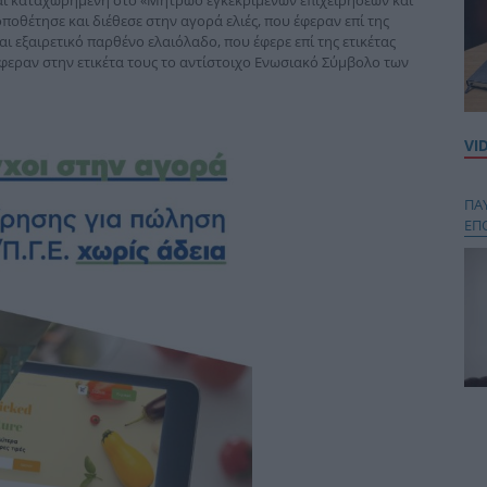
ναι καταχωρημένη στο «Μητρώο εγκεκριμένων επιχειρήσεων και
οποθέτησε και διέθεσε στην αγορά ελιές, που έφεραν επί της
 εξαιρετικό παρθένο ελαιόλαδο, που έφερε επί της ετικέτας
έφεραν στην ετικέτα τους το αντίστοιχο Ενωσιακό Σύμβολο των
VI
ΠΑ
ΕΠ
Κου
περ
στή
και