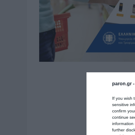
paron.gr 
If you wish 
sensitive in
confirm you
continue se
information 
further disc