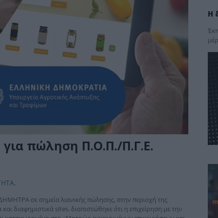
Η 
Έκπ
μέρ
ια πώληση Π.Ο.Π./Π.Γ.Ε.
ΤΗΤΑ
,
ΔΗΜΗΤΡΑ σε σημεία λιανικής πώλησης, στην περιοχή της
και διαφημιστικά sites, διαπιστώθηκε ότι η επιχείρηση με την