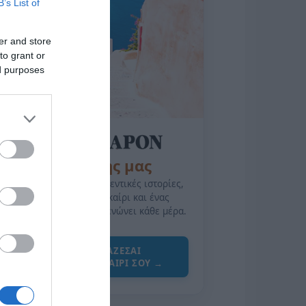
B’s List of
er and store
to grant or
ed purposes
της Ζωής μας
Οι άνθρωποι, οι αυθεντικές ιστορίες,
το ελληνικό καλοκαίρι και ένας
πολιτισμός που μας ενώνει κάθε μέρα.
ΌΣΑ ΧΡΕΙΆΖΕΣΑΙ
ΓΙΑ ΤΟ ΚΑΛΟΚΑΊΡΙ ΣΟΥ →