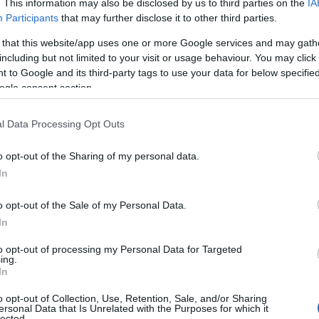
. This information may also be disclosed by us to third parties on the
IA
Participants
that may further disclose it to other third parties.
 that this website/app uses one or more Google services and may gath
ι κατάχρηση των καταχωρημένων ονομασιών: «ΘΡΟΥΜΠΑ ΘAΣΟΥ
including but not limited to your visit or usage behaviour. You may click 
προϊόντα, γεγονός που προκαλεί παραπλάνηση των
 to Google and its third-party tags to use your data for below specifi
ogle consent section.
ιχείρησης «ΚΑΛΤΣΑΣ Μ. ΕΥΑΓΓΕΛΟΣ» στην Πρωτοβάθμια
ων Π.Ο.Π./Π.Γ.Ε. του Υ.Π.Α.Α.Τ. για επιβολή κυρώσεων,
l Data Processing Opt Outs
o opt-out of the Sharing of my personal data.
συνεργασία με συναρμόδιες υπηρεσίες, σύμφωνα με τα
In
o opt-out of the Sale of my Personal Data.
 των παραγωγών και των καταναλωτών, αλλά και για να
In
to opt-out of processing my Personal Data for Targeted
ing.
In
o opt-out of Collection, Use, Retention, Sale, and/or Sharing
ersonal Data that Is Unrelated with the Purposes for which it
lected.