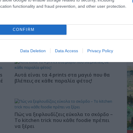
να
cation functionality and fraud prevention, and other user protection.
CONFIRM
Χωνάκι ή κυπελλάκι; Σε αυτά τα 5
παγωτατζίδικα της Αθήνας η απάντηση
ΔΕ
είναι…και τα δύο!
Data Deletion
Data Access
Privacy Policy
s
Αυτά είναι τα 4 prints στα μαγιό που θα
φέ
βλέπεις σε κάθε παραλία φέτος!
Πώς να ξεφλουδίζεις εύκολα το σκόρδο –
Το kitchen trick που κάθε foodie πρέπει
να ξέρει