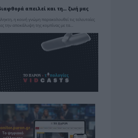
διαφθορά απειλεί και τη… ζωή μας
ληκτη, η κοινή γνώμη παρακολουθεί τις τελευταίες
ες την αποκάλυψη της κο­μπίνας με τα…