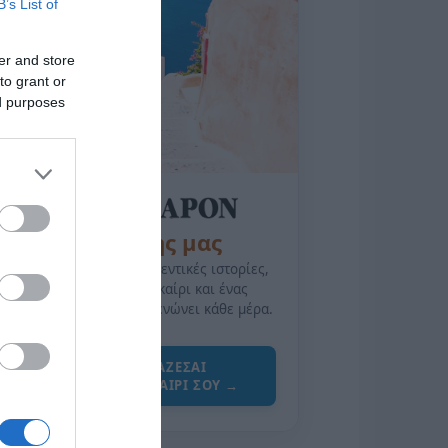
B’s List of
er and store
to grant or
ed purposes
της Ζωής μας
Οι άνθρωποι, οι αυθεντικές ιστορίες,
το ελληνικό καλοκαίρι και ένας
πολιτισμός που μας ενώνει κάθε μέρα.
ΌΣΑ ΧΡΕΙΆΖΕΣΑΙ
ΓΙΑ ΤΟ ΚΑΛΟΚΑΊΡΙ ΣΟΥ →