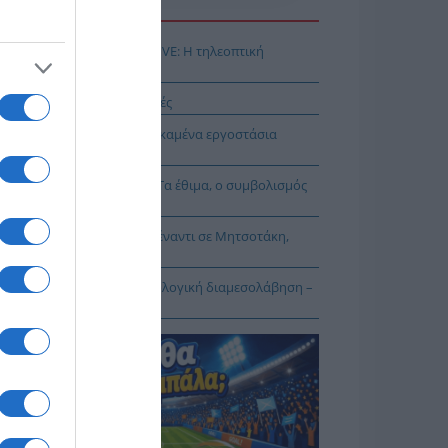
Η ΕΙΔΗΣΕΩΝ
αθηναϊκός – ΤΣΣΚΑ 1948 LIVE: Η τηλεοπτική
άδοση του αγώνα (ΣΚΑΪ)
δυνος-θάνατος οι σκαλωσιές
ι βλέπουν τι γίνεται με τα καμένα εργοστάσια
ακύκλωσης
αμόρφωση του Σωτήρος: Τα έθιμα, ο συμβολισμός
 η αλλαγή του καιρού
Συμπληγάδες το ΠΑΣΟΚ απέναντι σε Μητσοτάκη,
πρα και δημοσκοπήσεις
α κάποια λύσις» η κτηματολογική διαμεσολάβηση –
ηματολογικά νέα