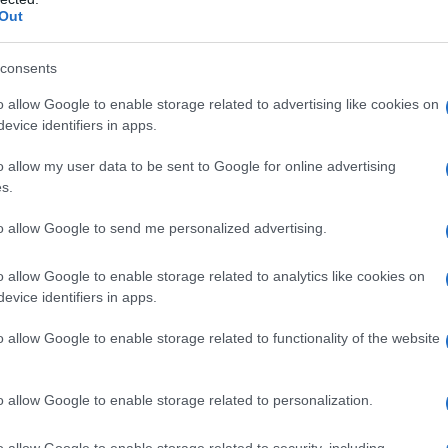
ΡΟ
Out
Παν
consents
μετ
Tote bag obsession: Βρήκαμε την τσάντα
που θα «κουβαλήσει» όλο το καλοκαίρι
Κίν
o allow Google to enable storage related to advertising like cookies on
σου
evice identifiers in apps.
Όλο
αν
o allow my user data to be sent to Google for online advertising
Μετ
s.
και
Summer friendship era: Γιατί οι διακοπές
to allow Google to send me personalized advertising.
με την παρέα κερδίζουν ξανά την καρδιά
Σε 
μας
Τσί
o allow Google to enable storage related to analytics like cookies on
«Μί
evice identifiers in apps.
Κτ
o allow Google to enable storage related to functionality of the website
Jaafar Jackson: Από τον «Michael» στο
«Supermax» με τον Will Smith
o allow Google to enable storage related to personalization.
o allow Google to enable storage related to security, including