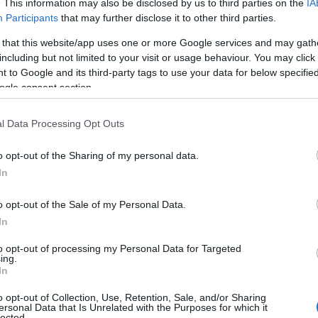
. This information may also be disclosed by us to third parties on the
IA
Participants
that may further disclose it to other third parties.
 that this website/app uses one or more Google services and may gath
including but not limited to your visit or usage behaviour. You may click 
 to Google and its third-party tags to use your data for below specifi
ogle consent section.
l Data Processing Opt Outs
o opt-out of the Sharing of my personal data.
In
o opt-out of the Sale of my Personal Data.
In
to opt-out of processing my Personal Data for Targeted
ing.
In
)
Παναθηναϊκός – ΤΣΣΚΑ 1948: Για το
o opt-out of Collection, Use, Retention, Sale, and/or Sharing
ersonal Data that Is Unrelated with the Purposes for which it
πρώτο βήμα!
lected.