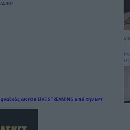
ΡΑΣΠΟΡ
.
VI
ΠΑ
ΕΠ
θηναϊκός AKTOR
LIVE STREAMING
από την ΕΡΤ
Κου
περ
στή
και