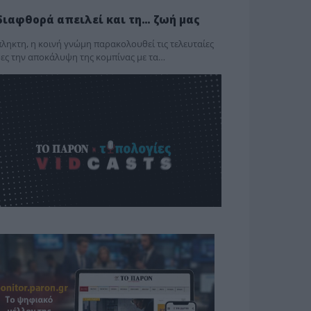
διαφθορά απειλεί και τη… ζωή μας
ληκτη, η κοινή γνώμη παρακολουθεί τις τελευταίες
ες την αποκάλυψη της κο­μπίνας με τα…