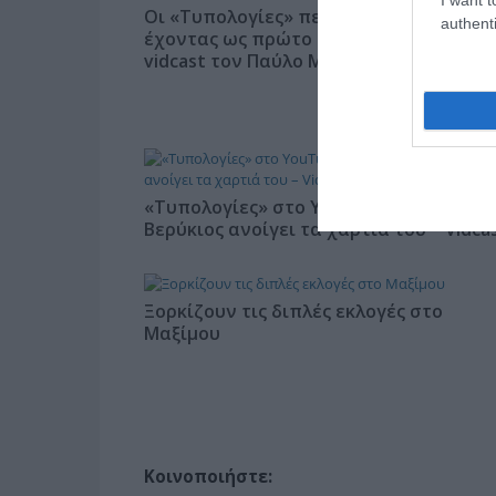
Οι «Τυπολογίες» περνούν στην εικόνα,
authenti
έχοντας ως πρώτο καλεσμένο στο νέο
vidcast τον Παύλο Μαρινάκη
«Τυπολογίες» στο YouTube: Ο Δήμος
Βερύκιος ανοίγει τα χαρτιά του – Vidca
Ξορκίζουν τις διπλές εκλογές στο
Μαξίμου
Κοινοποιήστε: