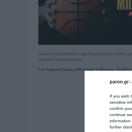
Η δράση στην Basket League κορυφώνεται καθώς μπα
περίοδο 26 αγωνιστικών.
Για
περισσότρες
αθλητικές ειδήσεις, διαβάσ
paron.gr 
If you wish 
sensitive in
confirm you
continue se
information 
further disc