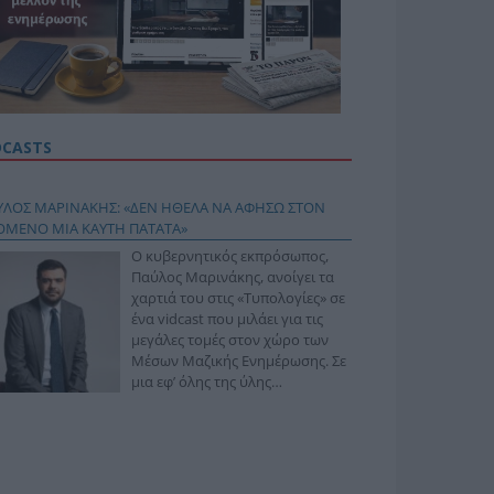
DCASTS
ΥΛΟΣ ΜΑΡΙΝΑΚΗΣ: «ΔΕΝ ΗΘΕΛΑ ΝΑ ΑΦΗΣΩ ΣΤΟΝ
ΟΜΕΝΟ ΜΙΑ ΚΑΥΤΗ ΠΑΤΑΤΑ»
Ο κυβερνητικός εκπρόσωπος,
Παύλος Μαρινάκης, ανοίγει τα
χαρτιά του στις «Τυπολογίες» σε
ένα vidcast που μιλάει για τις
μεγάλες τομές στον χώρο των
Μέσων Μαζικής Ενημέρωσης. Σε
μια εφ’ όλης της ύλης
συνέντευξη στον Βασίλη
φόπουλο, αναλύει το χρονοδιάγραμμα για τις
ιφερειακές και ραδιοφωνικές άδειες, το πακέτο
ριξης των 80 εκατομμυρίων ευρώ για τον Τύπο, αλλά
 την πρωτοβουλία για την άρση της ανωνυμίας στο