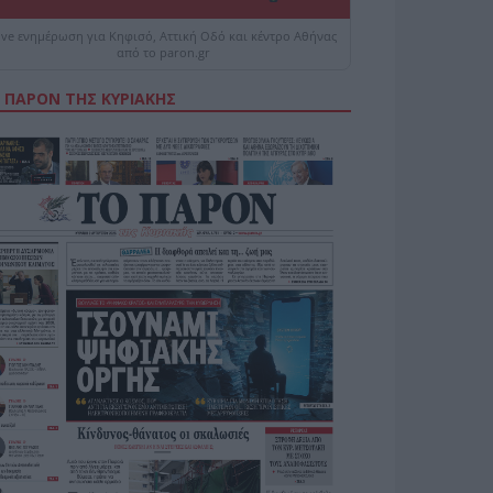
ive ενημέρωση για Κηφισό, Αττική Οδό και κέντρο Αθήνας
από το paron.gr
 ΠΑΡΟΝ ΤΗΣ ΚΥΡΙΑΚΗΣ