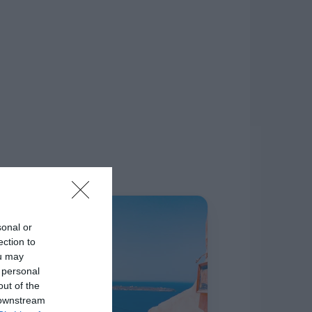
δίκτυο.
Η ΣΤΗΛΗ ΜΑΣ
sonal or
ection to
ou may
 personal
out of the
 downstream