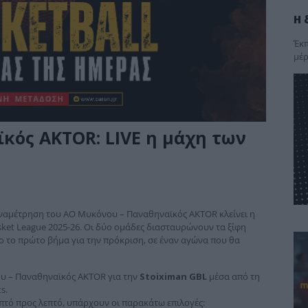
Η 
Έκπ
μέρ
κός AKTOR: LIVE η μάχη των
ναμέτρηση του ΑΟ Μυκόνου – Παναθηναϊκός AKTOR κλείνει η
asket League 2025-26. Οι δύο ομάδες διασταυρώνουν τα ξίφη
ο το πρώτο βήμα για την πρόκριση, σε έναν αγώνα που θα
υ – Παναθηναϊκός AKTOR για την
Stoiximan GBL
μέσα από τη
s.
πτό προς λεπτό, υπάρχουν οι παρακάτω επιλογές: