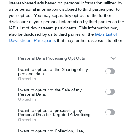
interest-based ads based on personal information utilized by
Αντίστροφη μέτρηση για το Μπέρμιγχαμ 2026:
us or personal information disclosed to third parties prior to
Ιστορική ελληνική παρουσία στο Ευρωπαϊκό Στίβου
your opt-out. You may separately opt-out of the further
disclosure of your personal information by third parties on the
ΤΟ ΒΙΒΛΙΟ ΣΤΟ “Π”
IAB’s list of downstream participants. This information may
also be disclosed by us to third parties on the
IAB’s List of
Downstream Participants
that may further disclose it to other
third parties.
Please note that this website/app uses one or more Google
Personal Data Processing Opt Outs
services and may gather and store information including but
not limited to your visit or usage behaviour. You may click to
I want to opt-out of the Sharing of my
personal data.
grant or deny consent to Google and its third-party tags to
Opted In
use your data for below specified purposes in below Google
consent section.
I want to opt-out of the Sale of my
Personal Data.
Opted In
I want to opt-out of processing my
Personal Data for Targeted Advertising.
Opted In
I want to opt-out of Collection, Use,