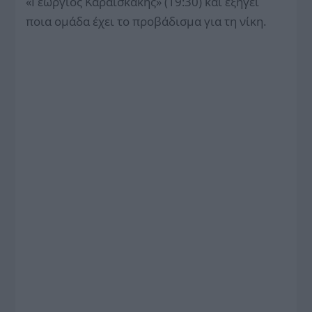
«Γεώργιος Καραϊσκάκης» (19:30) και εξηγεί
ποια ομάδα έχει το προβάδισμα για τη νίκη.