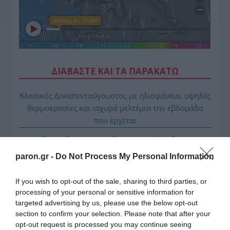
ΔΙΑΒΑΣΤΕ ΚΑΙ ΤΑ ΠΑΡΑΚΑΤΩ
Κλασικός Δεκαπενταύγουστος με ηλιοφάνεια, υψηλές
θερμοκρασίες και ισχυρά μελτέμια την εβδομάδα
που έρχεται
Το σχέδιο του Ισραήλ για τους Κούρδους
paron.gr -
Do Not Process My Personal Information
ΤΟ ΠΑΡΟΝ: Ρυθμιστής ο Αντώνης Σαμαράς – Απειλή
για ΝΔ
If you wish to opt-out of the sale, sharing to third parties, or
Όρθρος και Θεία Λειτουργία live: Δείτε την Κυριακή Ι΄
processing of your personal or sensitive information for
Ματθαίου
targeted advertising by us, please use the below opt-out
section to confirm your selection. Please note that after your
Προβληματίζει το κύμα φυγής των συνταξιούχων
opt-out request is processed you may continue seeing