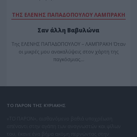
TΗΣ ΕΛΕΝΗΣ ΠΑΠΑΔΟΠΟΥΛΟΥ ΛΑΜΠΡΑΚΗ
Σαν άλλη Βαβυλώνα
Της ΕΛΕΝΗΣ ΠΑΠΑΔΟΠΟΥΛΟΥ – ΛΑΜΠΡΑΚΗ Όταν
οι μικρές μου ανακαλύψεις στον χάρτη της
παγκόσμιας…
ΤΟ ΠΑΡΟΝ ΤΗΣ ΚΥΡΙΑΚΗΣ
«ΤΟ ΠΑΡΟΝ», αισθανόμενο βαθιά υποχρέωση
απέναντι στην αγάπη των αναγνωστών και φίλων
του, έκανε ένα βήμα ακόμη περνώντας στην