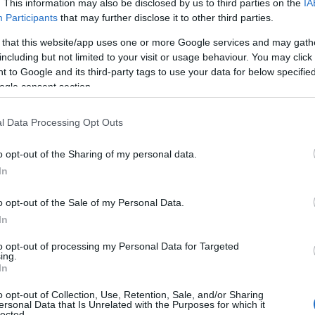
. This information may also be disclosed by us to third parties on the
IA
Πώς να φτιάξεις το αγαπημένο φαγητό
Participants
that may further disclose it to other third parties.
της Cardi B στο σπίτι σε λίγα λεπτά
 that this website/app uses one or more Google services and may gath
including but not limited to your visit or usage behaviour. You may click 
 to Google and its third-party tags to use your data for below specifi
ogle consent section.
Τηλεοπτικά «Μαγειρέματα», Ψηφιακοί
Πόλεμοι και ένα… Τσουνάμι Αλλαγών: Η
l Data Processing Opt Outs
Εβδομάδα που Ανακάτεψε την Τράπουλα
των Ελληνικών Media
o opt-out of the Sharing of my personal data.
In
o opt-out of the Sale of my Personal Data.
ΤΣΟΥΝΑΜΙ ψηφιακής οργής…
In
st
συμπαρασύρει την κυβέρνηση
to opt-out of processing my Personal Data for Targeted
ing.
In
o opt-out of Collection, Use, Retention, Sale, and/or Sharing
Ο καιρός των επομένων ημερών:
ersonal Data that Is Unrelated with the Purposes for which it
lected.