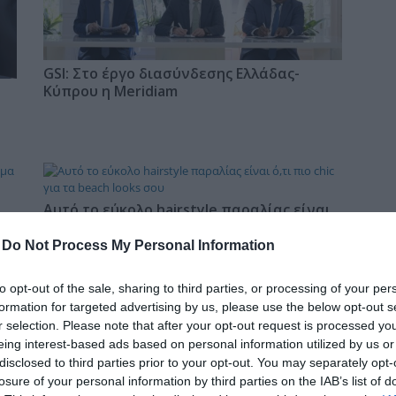
δια
GSI: Στο έργο διασύνδεσης Ελλάδας-
Κύπρου η Meridiam
Αυτό το εύκολο hairstyle παραλίας είναι
ό,τι πιο chic για τα beach looks σου
-
Do Not Process My Personal Information
to opt-out of the sale, sharing to third parties, or processing of your per
formation for targeted advertising by us, please use the below opt-out s
Η
Fitness routine για το καλοκαίρι: 4 hacks
που αξίζει να δοκιμάσεις
r selection. Please note that after your opt-out request is processed y
eing interest-based ads based on personal information utilized by us or
disclosed to third parties prior to your opt-out. You may separately opt-
losure of your personal information by third parties on the IAB’s list of