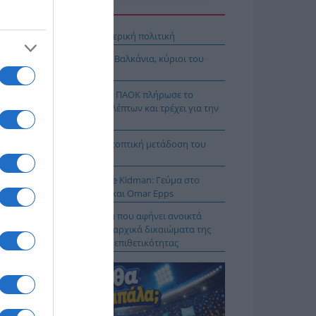
Η ΕΙΔΗΣΕΩΝ
βληματισμός για την εξωτερική πολιτική
όδοξοι υπάρχουν και στα Βαλκάνια, κύριοι του
Ξ!
χρολουσία στην Τούμπα: Ο ΠΑΟΚ πλήρωσε το
λακ άουτ» των 17 δευτερολέπτων και τρέχει για την
τροπή στο Βέλγιο
Κ – Άντερλεχτ LIVE: Η τηλεοπτική μετάδοση του
ώνα (OPEN)
 Μύκονο βρίσκεται η Nicole Kidman: Γεύμα στο
mos μαζί με Zoe Saldaña και Omar Epps
α Δούρου: Θολή συμφωνία που αφήνει ανοικτά
τήματα σχετικά με τα κυριαρχικά δικαιώματα της
άδας έναντι της τουρκικής επιθετικότητας