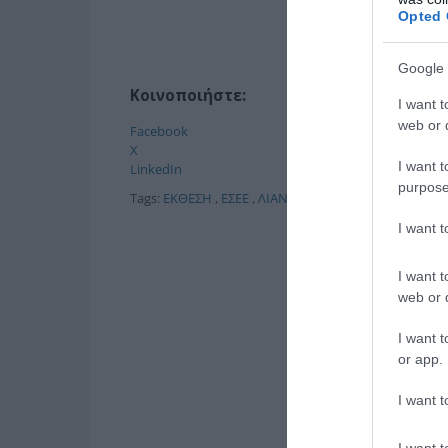
Opted 
Google 
Κοινοποιήστε:
I want t
web or d
Facebook
X
I want t
LinkedIn
purpose
Tags:
ΕΚΘΕΣΗ
,
ΕΣΕΕ
,
ΛΙΑΝΕΜΠΟΡΙΟ
,
ΟΙΚΟΝΟΜΙΑ
I want 
I want t
web or d
I want t
or app.
I want t
I want t