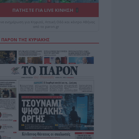
ΠΑΤΗΣΤΕ ΓΙΑ LIVE ΚΙΝΗΣΗ
ive ενημέρωση για Κηφισό, Αττική Οδό και κέντρο Αθήνας
από το paron.gr
 ΠΑΡΟΝ ΤΗΣ ΚΥΡΙΑΚΗΣ