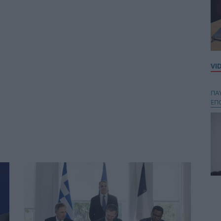
VI
ΠΑ
ΕΠ
Κου
περ
στή
και