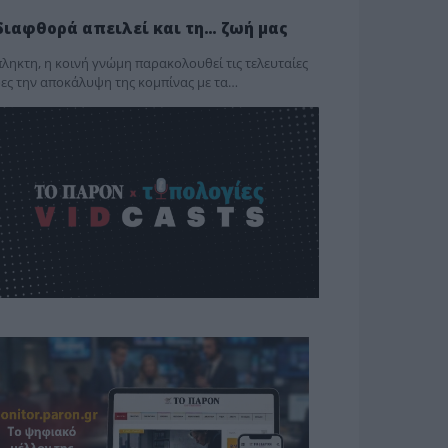
διαφθορά απειλεί και τη… ζωή μας
ληκτη, η κοινή γνώμη παρακολουθεί τις τελευταίες
ες την αποκάλυψη της κο­μπίνας με τα…