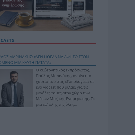
DCASTS
ΥΛΟΣ ΜΑΡΙΝΑΚΗΣ: «ΔΕΝ ΗΘΕΛΑ ΝΑ ΑΦΗΣΩ ΣΤΟΝ
ΟΜΕΝΟ ΜΙΑ ΚΑΥΤΗ ΠΑΤΑΤΑ»
Ο κυβερνητικός εκπρόσωπος,
Παύλος Μαρινάκης, ανοίγει τα
χαρτιά του στις «Τυπολογίες» σε
ένα vidcast που μιλάει για τις
μεγάλες τομές στον χώρο των
Μέσων Μαζικής Ενημέρωσης. Σε
μια εφ’ όλης της ύλης
συνέντευξη στον Βασίλη
φόπουλο, αναλύει το χρονοδιάγραμμα για τις
ιφερειακές και ραδιοφωνικές άδειες, το πακέτο
ριξης των 80 εκατομμυρίων ευρώ για τον Τύπο, αλλά
 την πρωτοβουλία για την άρση της ανωνυμίας στο