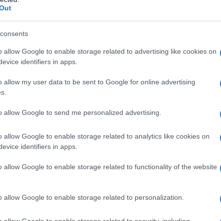
Κανονικός Αύγουστος με δυνατούς
ΡΟ
Out
βοριάδες και σταδιακή άνοδο της
θερμοκρασίας
Προ
consents
Ορθ
ΥΠΕ
o allow Google to enable storage related to advertising like cookies on
evice identifiers in apps.
Ψυ
«μπ
o allow my user data to be sent to Google for online advertising
ανα
s.
ΠΑΟ
αγ
to allow Google to send me personalized advertising.
Στη
Nam
o allow Google to enable storage related to analytics like cookies on
evice identifiers in apps.
Ρέν
ερω
o allow Google to enable storage related to functionality of the website
Ελλ
o allow Google to enable storage related to personalization.
o allow Google to enable storage related to security, including