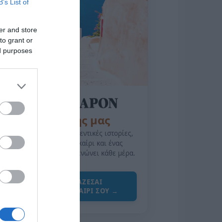
B’s List of
er and store
to grant or
ed purposes
της Ζωής μας
Οι άνθρωποι, οι αυθεντικές ιστορίες,
το ελληνικό καλοκαίρι και ένας
πολιτισμός που μας ενώνει κάθε μέρα.
ΌΣΑ ΧΡΕΙΆΖΕΣΑΙ
ΓΙΑ ΤΟ ΚΑΛΟΚΑΊΡΙ ΣΟΥ →