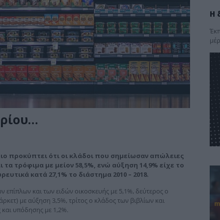
Η 
Έκπ
μέρ
ορίου…
όριο προκύπτει ότι οι κλάδοι που σημείωσαν απώλειες
ι τα τρόφιμα με μείον 58,5%, ενώ αύξηση 14,9% είχε το
ευτικά κατά 27,1% το διάστημα 2010 – 2018.
 επίπλων και των ειδών οικοσκευής με 5,1%, δεύτερος ο
κετ) με αύξηση 3,5%, τρίτος ο κλάδος των βιβλίων και
 και υπόδησης με 1,2%.