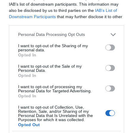
IAB’s list of downstream participants. This information may
also be disclosed by us to third parties on the
IAB’s List of
Downstream Participants
that may further disclose it to other
third parties.
Please note that this website/app uses one or more Google
Personal Data Processing Opt Outs
services and may gather and store information including but
not limited to your visit or usage behaviour. You may click to
I want to opt-out of the Sharing of my
personal data.
grant or deny consent to Google and its third-party tags to
Opted In
ΠΑΤΗΣΤΕ ΓΙΑ LIVE ΚΙΝΗΣΗ
use your data for below specified purposes in below Google
consent section.
I want to opt-out of the Sale of my
Live ενημέρωση για Κηφισό, Αττική Οδό και κέντρο Αθήνας από το
Personal Data.
paron.gr
Opted In
ΤΟ ΠΑΡΟΝ ΤΗΣ ΚΥΡΙΑΚΗΣ
I want to opt-out of processing my
Personal Data for Targeted Advertising.
Opted In
I want to opt-out of Collection, Use,
Retention, Sale, and/or Sharing of my
Personal Data that Is Unrelated with the
Purposes for which it was collected.
Opted Out