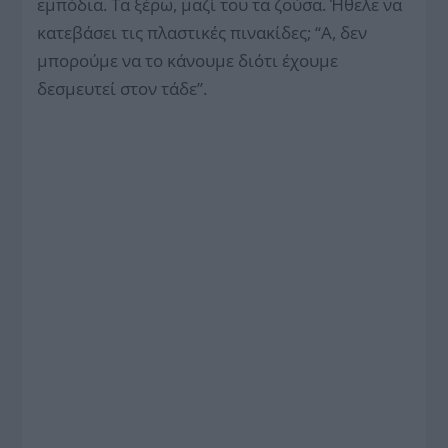
εμπόδια. Τα ξέρω, μαζί του τα ζούσα. Ήθελε να
κατεβάσει τις πλαστικές πινακίδες; ‘‘Α, δεν
μπορούμε να το κάνουμε διότι έχουμε
δεσμευτεί στον τάδε’’.