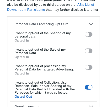
για ΝΔ
also be disclosed by us to third parties on the
IAB’s List of
Downstream Participants
that may further disclose it to other
Ιππασία – Η Ελλάδα στο Παγκόσμιο Πρωτάθλημα
third parties.
Ιππασίας!
Please note that this website/app uses one or more Google
Personal Data Processing Opt Outs
Ανακοίνωση της Ελληνικής Αριστερής Συμπαράταξης:
services and may gather and store information including but
Οι «άριστοι» τελευταίοι των τελευταίων
not limited to your visit or usage behaviour. You may click to
I want to opt-out of the Sharing of my
personal data.
grant or deny consent to Google and its third-party tags to
Opted In
Ελληνικός Ερυθρός Σταυρός: Τι πρέπει να περιέχει
use your data for below specified purposes in below Google
ένα φαρμακείο διακοπών
consent section.
I want to opt-out of the Sale of my
Personal Data.
Opted In
I want to opt-out of processing my
Personal Data for Targeted Advertising.
Opted In
I want to opt-out of Collection, Use,
Retention, Sale, and/or Sharing of my
Personal Data that Is Unrelated with the
Purposes for which it was collected.
Opted Out
Google consents