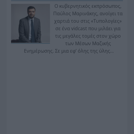
Ο κυβερνητικός εκπρόσωπος,
Παύλος Μαρινάκης, ανοίγει τα
χαρτιά του στις «Τυπολογίες»
σε ένα vidcast που μιλάει για
τις μεγάλες τομές στον χώρο
των Μέσων Μαζικής
Ενημέρωσης. Σε μια εφ’ όλης της ύλης
συνέντευξη στον Βασίλη Κουφόπουλο, αναλύει
το χρονοδιάγραμμα για τις περιφερειακές και
ραδιοφωνικές άδειες, το πακέτο στήριξης των 80
εκατομμυρίων ευρώ για τον Τύπο, αλλά και την
πρωτοβουλία για την άρση της ανωνυμίας στο
διαδίκτυο.