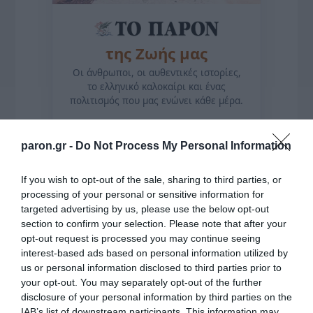
της Ζωής μας
Οι άνθρωποι, οι αυθεντικές ιστορίες,
το ελληνικό καλοκαίρι και ένας
πολιτισμός που μας ενώνει κάθε μέρα.
ΌΣΑ ΧΡΕΙΆΖΕΣΑΙ
paron.gr -
Do Not Process My Personal Information
ΓΙΑ ΤΟ ΚΑΛΟΚΑΊΡΙ ΣΟΥ →
If you wish to opt-out of the sale, sharing to third parties, or
processing of your personal or sensitive information for
ΡΟΗ ΕΙΔΗΣΕΩΝ
targeted advertising by us, please use the below opt-out
section to confirm your selection. Please note that after your
Το σχέδιο του Ισραήλ για τους Κούρδους
opt-out request is processed you may continue seeing
interest-based ads based on personal information utilized by
Ε. Λιακούλη: «Το σκάνδαλο των υποκλοπών δεν
us or personal information disclosed to third parties prior to
μπορεί να μείνει στο σκοτάδι ενός αρχείου»
your opt-out. You may separately opt-out of the further
disclosure of your personal information by third parties on the
ΤΟ ΠΑΡΟΝ: Ρυθμιστής ο Αντώνης Σαμαράς – Απειλή
IAB’s list of downstream participants. This information may