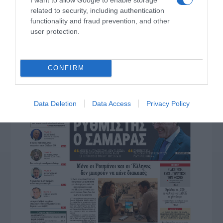
related to security, including authentication
ΤΟ ΠΑΡΟΝ ΤΗΣ ΚΥΡΙΑΚΗΣ
functionality and fraud prevention, and other
user protection.
CONFIRM
Data Deletion
Data Access
Privacy Policy