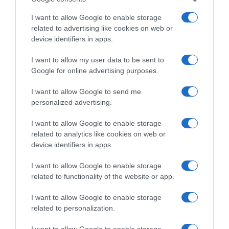
ΔΕΙΤΕ ΤΗΝ ΚΙΝΗΣΗ ΣΤΟΥΣ ΔΡΌΜΟΥΣ
I want to allow Google to enable storage
related to advertising like cookies on web or
device identifiers in apps.
Κίνηση Τώρα: Live Χάρτης Αθήνας
I want to allow my user data to be sent to
Google for online advertising purposes.
I want to allow Google to send me
personalized advertising.
I want to allow Google to enable storage
related to analytics like cookies on web or
device identifiers in apps.
I want to allow Google to enable storage
related to functionality of the website or app.
ΠΑΤΗΣΤΕ ΓΙΑ LIVE ΚΙΝΗΣΗ
I want to allow Google to enable storage
related to personalization.
Live ενημέρωση για Κηφισό, Αττική Οδό και κέντρο Αθήνας από το
paron.gr
I want to allow Google to enable storage