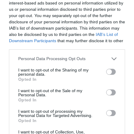
interest-based ads based on personal information utilized by
us or personal information disclosed to third parties prior to
your opt-out. You may separately opt-out of the further
disclosure of your personal information by third parties on the
IAB’s list of downstream participants. This information may
Το snack που έχει τρελάνει το TikTok είναι εδώ!
also be disclosed by us to third parties on the
IAB’s List of
Πώς να φτιάξεις το πιο crispy γλυκό με 4 υλικά
Downstream Participants
that may further disclose it to other
third parties.
Please note that this website/app uses one or more Google
Personal Data Processing Opt Outs
services and may gather and store information including but
not limited to your visit or usage behaviour. You may click to
I want to opt-out of the Sharing of my
personal data.
grant or deny consent to Google and its third-party tags to
Opted In
use your data for below specified purposes in below Google
consent section.
I want to opt-out of the Sale of my
Personal Data.
Ξέρουμε ποιο είναι το
Τι να πάρεις μαζί στις
Opted In
nail trend που θα κάνει
καλοκαιρινές διακοπές
το μαύρισμά σου να
για να μη σου λείψει
I want to opt-out of processing my
δείχνει 10 φορές πιο
απολύτως τίποτα
Personal Data for Targeted Advertising.
έντονο
Opted In
I want to opt-out of Collection, Use,