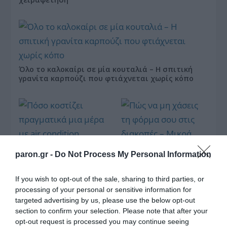
Όλο το καλοκαίρι σε μία κουταλιά – Η σπιτική
γρανίτα καρπούζι που φτιάχνεται χωρίς κόπο
paron.gr -
Do Not Process My Personal Information
Πόσο κοστίζει
πραγματικά μια μέρα
Πώς να μη χάσεις τη
If you wish to opt-out of the sale, sharing to third parties, or
με air condition
φόρμα σου στις
ανοιχτό;
processing of your personal or sensitive information for
διακοπές – Μικρά
targeted advertising by us, please use the below opt-out
workouts στην
section to confirm your selection. Please note that after your
παραλία
opt-out request is processed you may continue seeing