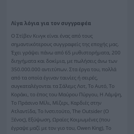
Λίγα λόγια για τον συγγραφέα
Ο Στίβεν Κινγκ είναι ένας από τους
σημαντικότερους συγγραφείς της εποχής μας.
Έχει γράψει πάνω από 65 μυθιστορήματα, 200
διηγήματα και δοκίμια, με πωλήσεις άνω των
350.000.000 αντιτύπων. Στα έργα του, πολλά
από τα οποία έγιναν ταινίες ή σειρές,
συγκαταλέγονται τα Σάλεμς Λοτ, Το Αυτό, Το
Κοράκι, το έπος του Μαύρου Πύργου, Η Λάμψη,
Το Πράσινο Μίλι, Μίζερι, Καρδιές στην
Ατλαντίδα, Το Ινστιτούτο, The Outsider (Ο
Ξένος), Εξύψωση, Ωραίες Κοιμωμένες (που
έγραψε μαζί με τον γιο του, Owen King), Το