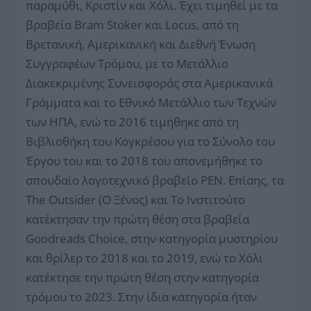
παραμύθι, Κριστίν και Χόλι. Έχει τιμηθεί με τα
βραβεία Bram Stoker και Locus, από τη
Βρετανική, Αμερικανική και Διεθνή Ένωση
Συγγραφέων Τρόμου, με το Μετάλλιο
Διακεκριμένης Συνεισφοράς στα Αμερικανικά
Γράμματα και το Εθνικό Μετάλλιο των Τεχνών
των ΗΠΑ, ενώ το 2016 τιμήθηκε από τη
Βιβλιοθήκη του Κογκρέσου για το Σύνολο του
Έργου του και το 2018 του απονεμήθηκε το
σπουδαίο λογοτεχνικό βραβείο PEN. Επίσης, τα
The Outsider (Ο Ξένος) και Το Ινστιτούτο
κατέκτησαν την πρώτη θέση στα βραβεία
Goodreads Choice, στην κατηγορία μυστηρίου
και θρίλερ το 2018 και το 2019, ενώ το Χόλι
κατέκτησε την πρώτη θέση στην κατηγορία
τρόμου το 2023. Στην ίδια κατηγορία ήταν