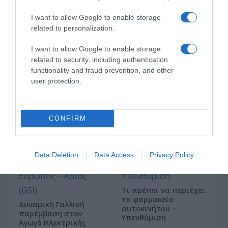
Ψηφιακοί Πόλεμοι και
ένα… Τσουνάμι
I want to allow Google to enable storage
Αλλαγών: Η Εβδομάδα
related to personalization.
που Ανακάτεψε την
Τράπουλα των
I want to allow Google to enable storage
Ελληνικών Media
related to security, including authentication
functionality and fraud prevention, and other
user protection.
ΡΥΘΜΙΣΤΗΣ ο Σαμαράς
CONFIRM
Data Deletion
Data Access
Privacy Policy
Τι πρέπει να περιέχει
το φαρμακείο
Δυναμική Γαλλική
αυτοκινήτου –
παρέμβαση στον
Υπενθύμιση
Αγωγό Ηλεκτρικής