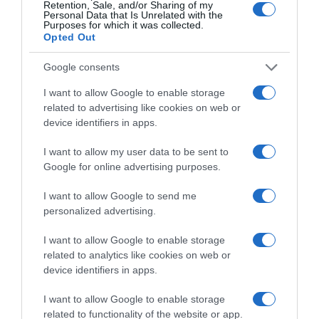
Retention, Sale, and/or Sharing of my
Personal Data that Is Unrelated with the
Purposes for which it was collected.
Opted Out
Οι «Τυπολογίες» περνούν στην εικόνα, έχοντας
Google consents
ως πρώτο καλεσμένο στο νέο vidcast τον Παύλο
Μαρινάκη
I want to allow Google to enable storage
related to advertising like cookies on web or
device identifiers in apps.
I want to allow my user data to be sent to
Google for online advertising purposes.
I want to allow Google to send me
«Τυπολογίες» στο
personalized advertising.
YouTube: Ο Δήμος
Βερύκιος ανοίγει τα
χαρτιά του – Vidcast
I want to allow Google to enable storage
related to analytics like cookies on web or
device identifiers in apps.
I want to allow Google to enable storage
Τηλεοπτικά
«Μαγειρέματα»,
related to functionality of the website or app.