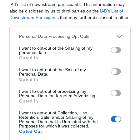
IAB’s list of downstream participants. This information may
also be disclosed by us to third parties on the
IAB’s List of
ΤΟ ΠΑΡΟΝ: Ρυθμιστής
Προβληματίζει το
Downstream Participants
that may further disclose it to other
ο Αντώνης Σαμαράς –
κύμα φυγής των
Απειλή για ΝΔ
συνταξιούχων
third parties.
Please note that this website/app uses one or more Google
Personal Data Processing Opt Outs
services and may gather and store information including but
not limited to your visit or usage behaviour. You may click to
I want to opt-out of the Sharing of my
personal data.
grant or deny consent to Google and its third-party tags to
Μουσικός νανουρίζει λιοντάρια παίζοντας το
Opted In
use your data for below specified purposes in below Google
«November rain» (βίντεο)
consent section.
I want to opt-out of the Sale of my
Personal Data.
Opted In
I want to opt-out of processing my
Personal Data for Targeted Advertising.
Opted In
I want to opt-out of Collection, Use,
Retention, Sale, and/or Sharing of my
Personal Data that Is Unrelated with the
Χωνάκι ή κυπελλάκι; Σε
Αυτός είναι ο λόγος
Purposes for which it was collected.
αυτά τα 5
που οι beauty lovers
Opted Out
παγωτατζίδικα της
αντικαθιστούν το