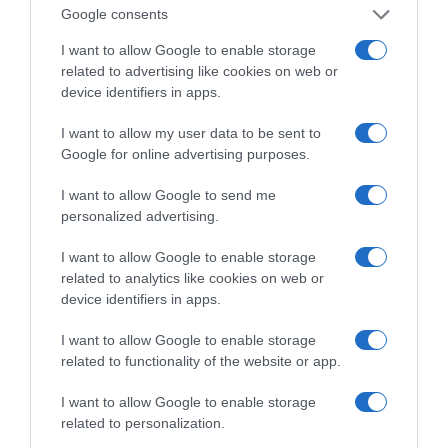
Αθήνας η απάντηση
μαύρο μολύβι με καφέ
Google consents
είναι…και τα δύο!
το καλοκαίρι
I want to allow Google to enable storage
related to advertising like cookies on web or
device identifiers in apps.
Αυτά είναι τα 4 prints στα μαγιό που θα βλέπεις
I want to allow my user data to be sent to
σε κάθε παραλία φέτος!
Google for online advertising purposes.
I want to allow Google to send me
personalized advertising.
I want to allow Google to enable storage
related to analytics like cookies on web or
device identifiers in apps.
Πεινάς και εσύ μετά το
I want to allow Google to enable storage
ξενύχτι; 5 καντίνες
related to functionality of the website or app.
Πώς να ξεφλουδίζεις
στην Αθήνα που
εύκολα το σκόρδο – Το
σώζουν τις βραδινές
I want to allow Google to enable storage
kitchen trick που κάθε
σου λιγούρες
foodie πρέπει να ξέρει
related to personalization.