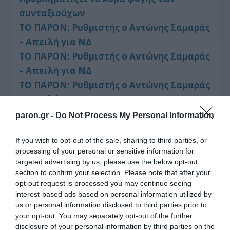
συνταξιούχων
ΤΟ ΠΑΡΟΝ: Ρυθμιστής ο Αντώνης Σαμαράς
– Απειλή για ΝΔ
ΤΟ ΠΑΡΟΝ: Ρυθμιστής ο Αντώνης Σαμαράς
– Απειλή για ΝΔ
ΤΟ ΠΑΡΟΝ: Ρυθμιστής ο Αντώνης Σαμαράς
– Απειλή για ΝΔ
ΤΟ ΠΑΡΟΝ: Ρυθμιστής ο Αντώνης Σαμαράς
paron.gr -
Do Not Process My Personal Information
– Απειλή για ΝΔ
If you wish to opt-out of the sale, sharing to third parties, or
ΣΚΑΪ: Ολοκληρώνεται η συνεργασία του
processing of your personal or sensitive information for
Ομίλου με τον Διευθύνοντα Σύμβουλο, κ.
targeted advertising by us, please use the below opt-out
Γρηγόρη Δ. Δημητριάδη,
section to confirm your selection. Please note that after your
opt-out request is processed you may continue seeing
interest-based ads based on personal information utilized by
us or personal information disclosed to third parties prior to
your opt-out. You may separately opt-out of the further
disclosure of your personal information by third parties on the