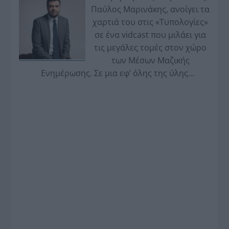
Παύλος Μαρινάκης, ανοίγει τα
χαρτιά του στις «Τυπολογίες»
σε ένα vidcast που μιλάει για
τις μεγάλες τομές στον χώρο
των Μέσων Μαζικής
Ενημέρωσης. Σε μια εφ’ όλης της ύλης
συνέντευξη στον Βασίλη Κουφόπουλο, αναλύει
το χρονοδιάγραμμα για τις περιφερειακές και
ραδιοφωνικές άδειες, το πακέτο στήριξης των 80
εκατομμυρίων ευρώ για τον Τύπο, αλλά και την
πρωτοβουλία για την άρση της ανωνυμίας στο
διαδίκτυο.