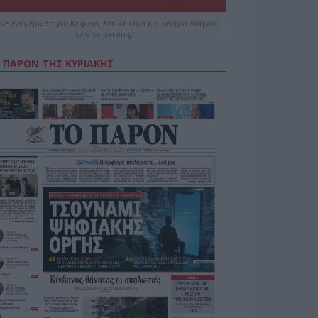
ive ενημέρωση για Κηφισό, Αττική Οδό και κέντρο Αθήνας
από το paron.gr
 ΠΑΡΟΝ ΤΗΣ ΚΥΡΙΑΚΗΣ