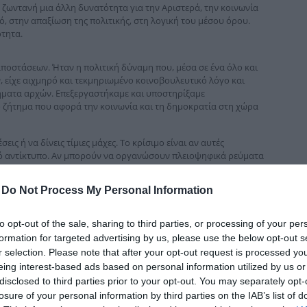
ζωντανή μια άλλη δυνατότητα για την Αριστερά, την κοινωνία
δια
ό, στην απαξίωση της πολιτικής, στη λογική του μέσου όρου.
ότητα.
ποστάσεων. Ήταν η πολιτική δύναμη που, μέσα σε ένα όλο και
, είχε αιχμηρό και τεκμηριωμένο κοινοβουλευτικό λόγο και
ήματα αρχών. Επεξεργαστήκαμε και υποστηρίξαμε
μο ζήτημα που αφορά την κοινωνία και τη δημοκρατία στη χώρα
εις ή να δίνεις τίμιες μάχες. Το κρίσιμο είναι αν αυτές
κό αντίκτυπο. Αν μπορούν να οργανώσουν πλειοψηφικά ρεύματα
 των κρίσιμων προβλημάτων που αντιμετωπίζει ο κόσμος της
-
Do Not Process My Personal Information
to opt-out of the sale, sharing to third parties, or processing of your per
formation for targeted advertising by us, please use the below opt-out s
r selection. Please note that after your opt-out request is processed y
eing interest-based ads based on personal information utilized by us or
disclosed to third parties prior to your opt-out. You may separately opt-
losure of your personal information by third parties on the IAB’s list of