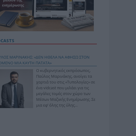
DCASTS
ΥΛΟΣ ΜΑΡΙΝΑΚΗΣ: «ΔΕΝ ΗΘΕΛΑ ΝΑ ΑΦΗΣΩ ΣΤΟΝ
ΟΜΕΝΟ ΜΙΑ ΚΑΥΤΗ ΠΑΤΑΤΑ»
Ο κυβερνητικός εκπρόσωπος,
Παύλος Μαρινάκης, ανοίγει τα
χαρτιά του στις «Τυπολογίες» σε
ένα vidcast που μιλάει για τις
μεγάλες τομές στον χώρο των
Μέσων Μαζικής Ενημέρωσης. Σε
μια εφ’ όλης της ύλης
συνέντευξη στον Βασίλη
φόπουλο, αναλύει το χρονοδιάγραμμα για τις
ιφερειακές και ραδιοφωνικές άδειες, το πακέτο
ριξης των 80 εκατομμυρίων ευρώ για τον Τύπο, αλλά
 την πρωτοβουλία για την άρση της ανωνυμίας στο