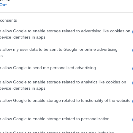
οσπαστικές πολιτικές.
ΡΟ
Out
ρεί και πρέπει να φανεί χρήσιμη στον αγώνα του λαού για
ΙΟ
τάξεων για ζωή και όχι επιβίωση, στον αγώνα για ειρήνη και
consents
ΤΗ
 γενοκτονία του παλαιστινιακού λαού από το Ισραήλ.
Πλη
o allow Google to enable storage related to advertising like cookies on
στέ
evice identifiers in apps.
Το…
o allow my user data to be sent to Google for online advertising
την
s.
Νέο
to allow Google to send me personalized advertising.
Όσ
Σάκ
o allow Google to enable storage related to analytics like cookies on
διό
evice identifiers in apps.
Βρυ
o allow Google to enable storage related to functionality of the website
o allow Google to enable storage related to personalization.
υτόν τον σκοπό θα εργαστούμε.
ένου αποχώρησης
o allow Google to enable storage related to security, including