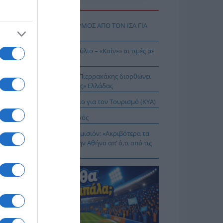
Η ΕΙΔΗΣΕΩΝ
Σ ΔΥΤΙΚΟΥ ΝΕΙΛΟΥ: ΣΥΝΑΓΕΡΜΟΣ ΑΠΟ ΤΟΝ ΙΣΑ ΓΙΑ
Ν ΑΤΤΙΚΗ
θωρισμός: Στο 3,4% τον Ιούλιο – «Καίνε» οι τιμές σε
γη και καύσιμα
 Δικαίωμα στη Σιωπή…: Ο Πιερρακάκης διορθώνει
 εικόνα μιας «διεφθαρμένης» Ελλάδας
 Ειδικό Χωροταξικό Πλαίσιο για τον Τουρισμό (ΚΥΑ)
ιος Νικάνωρ ο θαυματουργός
ης Αρναούτογλου προς Κομισιόν: «Ακριβότερα τα
δια από τους Ευζώνους στην Αθήνα απ’ ό,τι από τις
ξέλλες μέχρι την Ελλάδα»