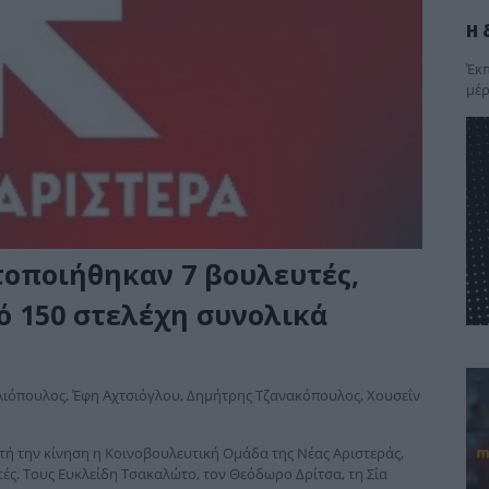
Η 
Έκπ
μέρ
τοποιήθηκαν 7 βουλευτές,
 150 στελέχη συνολικά
,
λιόπουλος, Έφη Αχτσιόγλου, Δημήτρης Τζανακόπουλος, Χουσεΐν
τή την κίνηση η Κοινοβουλευτική Ομάδα της Νέας Αριστεράς,
τές. Τους Ευκλείδη Τσακαλώτο, τον Θεόδωρο Δρίτσα, τη Σία