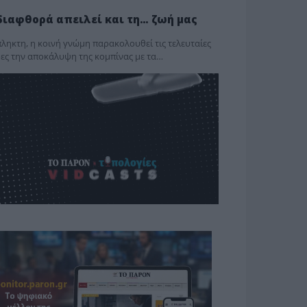
διαφθορά απειλεί και τη… ζωή μας
ληκτη, η κοινή γνώμη παρακολουθεί τις τελευταίες
ες την αποκάλυψη της κο­μπίνας με τα…