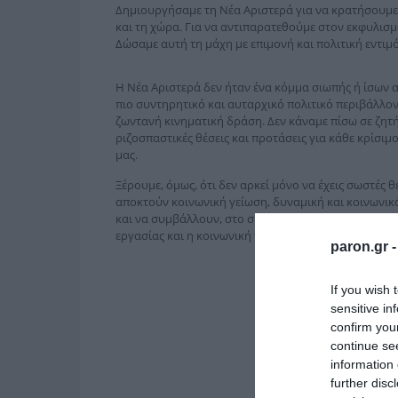
Δημιουργήσαμε τη Νέα Αριστερά για να κρατήσουμε 
και τη χώρα. Για να αντιπαρατεθούμε στον εκφυλισμ
Δώσαμε αυτή τη μάχη με επιμονή και πολιτική εντιμ
Η Νέα Αριστερά δεν ήταν ένα κόμμα σιωπής ή ίσων α
πιο συντηρητικό και αυταρχικό πολιτικό περιβάλλον
ζωντανή κινηματική δράση. Δεν κάναμε πίσω σε ζητ
ριζοσπαστικές θέσεις και προτάσεις για κάθε κρίσι
μας.
Ξέρουμε, όμως, ότι δεν αρκεί μόνο να έχεις σωστές θέσ
αποκτούν κοινωνική γείωση, δυναμική και κοινωνι
και να συμβάλλουν, στο σήμερα, στην αντιμετώπιση
εργασίας και η κοινωνική πλειοψηφία.
paron.gr 
If you wish 
sensitive in
confirm you
continue se
information 
further disc