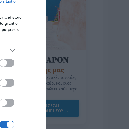
B’s List of
er and store
to grant or
ed purposes
της Ζωής μας
Οι άνθρωποι, οι αυθεντικές ιστορίες,
το ελληνικό καλοκαίρι και ένας
πολιτισμός που μας ενώνει κάθε μέρα.
ΌΣΑ ΧΡΕΙΆΖΕΣΑΙ
ΓΙΑ ΤΟ ΚΑΛΟΚΑΊΡΙ ΣΟΥ →