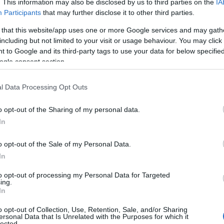
. This information may also be disclosed by us to third parties on the
IA
Participants
that may further disclose it to other third parties.
 that this website/app uses one or more Google services and may gath
including but not limited to your visit or usage behaviour. You may click 
 to Google and its third-party tags to use your data for below specifi
ogle consent section.
γκη του Λαϊκού Μετώπου, της συσπείρωσης απέναντι στη Δεξιά
 σύγκρουσης με το καθεστώς Μητσοτάκη. Επιμείναμε σε
l Data Processing Opt Outs
έγει η πλειοψηφία της ηγεσίας της Νέας Αριστεράς δεν μπορεί
o opt-out of the Sharing of my personal data.
υντρόφους και τις συντρόφισσες που βρεθήκαμε μαζί.
In
Σήμερα, οι διαφορετικές μας εκτιμήσεις μας οδηγούν σε
τόνομης ανασυγκρότησης της ριζοσπαστικής Αριστεράς σε
o opt-out of the Sale of my Personal Data.
οινωνία δυναμώνει η απαίτηση για συσπείρωση δυνάμεων και για
In
Δεξιά της διαφθοράς, του αυταρχισμού, της ταξικής μεροληψίας
ρετήσει σήμερα αυτό το μέτωπο δεν μπορεί να υπηρετήσει και
to opt-out of processing my Personal Data for Targeted
α και ελευθερία.
ing.
In
ία, με ή χωρίς τον Μητσοτάκη.
είται πλήρης ταύτιση για να υπάρξει κοινή πορεία. Αυτό που
o opt-out of Collection, Use, Retention, Sale, and/or Sharing
ersonal Data that Is Unrelated with the Purposes for which it
 πολιτικής και κοινωνικής συσπείρωσης, με απώτερο στόχο να
lected.