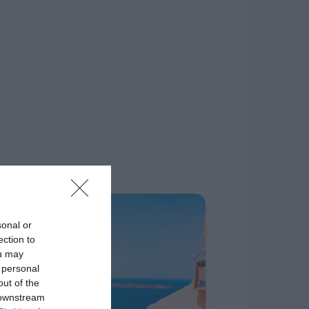
δίκτυο.
Η ΣΤΗΛΗ ΜΑΣ
sonal or
ection to
ou may
 personal
out of the
 downstream