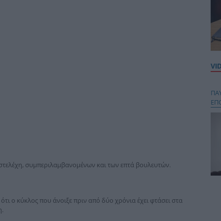
VI
ΠΑ
ΕΠ
τελέχη, συμπεριλαμβανομένων και των επτά βουλευτών.
Κου
περ
ότι ο κύκλος που άνοιξε πριν από δύο χρόνια έχει φτάσει στα
στή
.
και