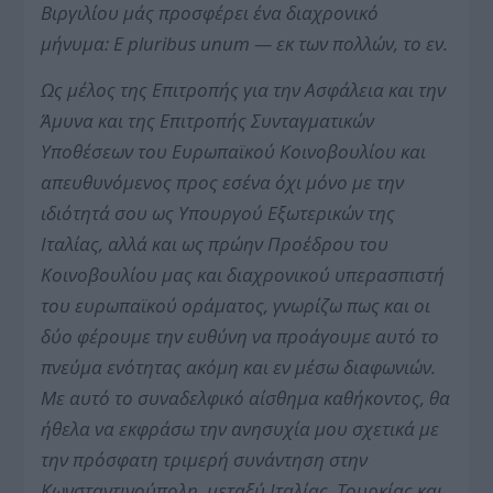
Βιργιλίου μάς προσφέρει ένα διαχρονικό
μήνυμα: E pluribus unum — εκ των πολλών, το εν.
Ως μέλος της Επιτροπής για την Ασφάλεια και την
Άμυνα και της Επιτροπής Συνταγματικών
Υποθέσεων του Ευρωπαϊκού Κοινοβουλίου και
απευθυνόμενος προς εσένα όχι μόνο με την
ιδιότητά σου ως Υπουργού Εξωτερικών της
Ιταλίας, αλλά και ως πρώην Προέδρου του
Κοινοβουλίου μας και διαχρονικού υπερασπιστή
του ευρωπαϊκού οράματος, γνωρίζω πως και οι
δύο φέρουμε την ευθύνη να προάγουμε αυτό το
πνεύμα ενότητας ακόμη και εν μέσω διαφωνιών.
Με αυτό το συναδελφικό αίσθημα καθήκοντος, θα
ήθελα να εκφράσω την ανησυχία μου σχετικά με
την πρόσφατη τριμερή συνάντηση στην
Κωνσταντινούπολη, μεταξύ Ιταλίας, Τουρκίας και