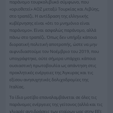
παράνομο τουρκολιβυκό σύμφωνο, που
«οριοθετεί» ΑΟΖ μεταξύ Τουρκίας και Λιβύης,
στο τραπέζι. Η αντίδραση της ελληνικής
κυβέρνησης είναι «ότι το μνημόνιο είναι
παράνομο». Είναι ασφαλώς παράνομο, αλλά
πάνω στο τραπέζι. Όπως δεν υπήρξε κάποια
διορατική πολιτική αποτροπής, ώστε να μην
αιφνιδιαστούμε τον Νοέμβριο του 2019, που
υπογράφτηκε, ούτε σήμερα υπάρχει κάποια
ουσιαστική πρωτοβουλία ως απάντηση στις
προκλητικές ενέργειες της Άγκυρας και τις
εξίσου ανησυχητικές δολιχοδρομίες της
Ιταλίας.
Το ίδιο μοτίβο επαναλαμβάνεται σε όλες τις
παράνομες ενέργειες της γείτονος (αλλά και τις
χλιαρές αντιδράσεις των εταίρων μας στην ΕΕ):