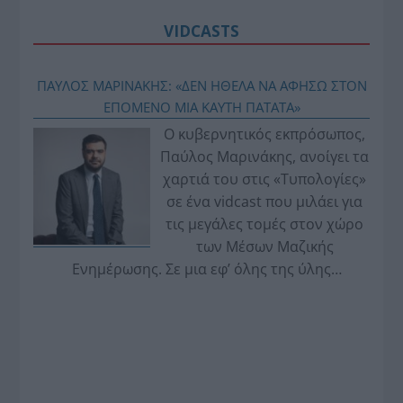
VIDCASTS
ΠΑΥΛΟΣ ΜΑΡΙΝΑΚΗΣ: «ΔΕΝ ΗΘΕΛΑ ΝΑ ΑΦΗΣΩ ΣΤΟΝ
ΕΠΟΜΕΝΟ ΜΙΑ ΚΑΥΤΗ ΠΑΤΑΤΑ»
Ο κυβερνητικός εκπρόσωπος,
Παύλος Μαρινάκης, ανοίγει τα
χαρτιά του στις «Τυπολογίες»
σε ένα vidcast που μιλάει για
τις μεγάλες τομές στον χώρο
των Μέσων Μαζικής
Ενημέρωσης. Σε μια εφ’ όλης της ύλης
συνέντευξη στον Βασίλη Κουφόπουλο, αναλύει
το χρονοδιάγραμμα για τις περιφερειακές και
ραδιοφωνικές άδειες, το πακέτο στήριξης των 80
εκατομμυρίων ευρώ για τον Τύπο, αλλά και την
πρωτοβουλία για την άρση της ανωνυμίας στο