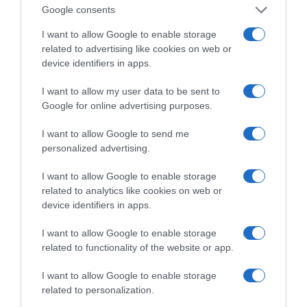
Google consents
I want to allow Google to enable storage
related to advertising like cookies on web or
device identifiers in apps.
I want to allow my user data to be sent to
Google for online advertising purposes.
I want to allow Google to send me
personalized advertising.
I want to allow Google to enable storage
Η -έστω σιωπηρή ή έμμεση- αποδοχή τέτοιων
related to analytics like cookies on web or
ρυθμίσεων από οποιοδήποτε κράτος-μέλος της
device identifiers in apps.
ΕΕ θα δημιουργούσε ένα επικίνδυνο
I want to allow Google to enable storage
προηγούμενο, καθώς θα εκλαμβανόταν ως ανοχή
related to functionality of the website or app.
απέναντι σε μια αναθεωρητική πρακτική που
I want to allow Google to enable storage
υπονομεύει όχι μόνο τη διεθνή νομιμότητα, αλλά
related to personalization.
και την αξιοπιστία της ίδιας της Ένωσης στη