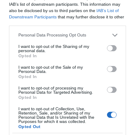
θεσμικά όργανα της Ευρωπαϊκής Ένωσης, ως
IAB’s list of downstream participants. This information may
also be disclosed by us to third parties on the
IAB’s List of
κατάφωρη παραβίαση του Διεθνούς Δικαίου και
Downstream Participants
that may further disclose it to other
ιδίως της UNCLOS, στην οποία είναι
third parties.
συμβαλλόμενη τόσο η Ιταλία όσο και η Ελλάδα.
Please note that this website/app uses one or more Google
Personal Data Processing Opt Outs
Το εν λόγω Μνημόνιο επιχειρεί να επιβάλλει
services and may gather and store information including but
«δικαιοδοσίa» σε περιοχές όπου η Τουρκία δεν
not limited to your visit or usage behaviour. You may click to
I want to opt-out of the Sharing of my
personal data.
grant or deny consent to Google and its third-party tags to
διαθέτει κανένα νομικό έρεισμα,
Opted In
use your data for below specified purposes in below Google
παραγνωρίζοντας πλήρως την παρουσία
consent section.
I want to opt-out of the Sale of my
ελληνικών νησιών όπως η Κρήτη. Η εφαρμογή του
Personal Data.
Opted In
θα οδηγούσε στην de facto ακύρωση του
ελληνικού δικαιώματος πρόσβασης στην
I want to opt-out of processing my
Personal Data for Targeted Advertising.
υφαλοκρηπίδα και στις ΑΟΖ της χώρας,
Opted In
παρεμποδίζοντας κάθε νόμιμη ενεργειακή
I want to opt-out of Collection, Use,
δραστηριότητα και αναπτυξιακή προοπτική.
Retention, Sale, and/or Sharing of my
Personal Data that Is Unrelated with the
Purposes for which it was collected.
Opted Out