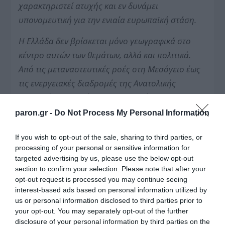
χαρακτηριστεί ατυχής και εν δυνάμει
υπονομευτική για την ενιαία ευρωπαϊκή στάση.
Η Ελλάδα δεν βρίσκεται μόνο γεωγραφικά στο
κέντρο αυτών των θεμάτων, αλλά και πολιτικά.
Από τις μεταναστευτικές ροές στη Μεσόγειο έως
τις ενεργειακές διαδρομές της Ανατολικής
Μεσογείου, αποφάσεις που λαμβάνονται εν τη
απουσία της Ελλάδας, δεν μπορούν να
paron.gr -
Do Not Process My Personal Information
θεωρηθούν βιώσιμες, δίκαιες ή στρατηγικά
If you wish to opt-out of the sale, sharing to third parties, or
επαρκείς.
processing of your personal or sensitive information for
targeted advertising by us, please use the below opt-out
Ιδιαίτερη ανησυχία προκαλεί η αναθέρμανση της
section to confirm your selection. Please note that after your
συζήτησης γύρω από το «Τουρκολιβυκό
opt-out request is processed you may continue seeing
Μνημόνιο» για την οριοθέτηση θαλασσίων
interest-based ads based on personal information utilized by
us or personal information disclosed to third parties prior to
ζωνών· ένα κείμενο που έχει καταδικαστεί όχι
your opt-out. You may separately opt-out of the further
μόνο από την Ελλάδα αλλά και από τα ίδια τα
disclosure of your personal information by third parties on the