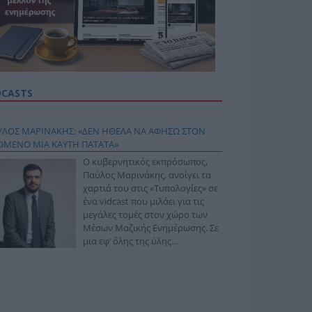
DCASTS
ΥΛΟΣ ΜΑΡΙΝΑΚΗΣ: «ΔΕΝ ΗΘΕΛΑ ΝΑ ΑΦΗΣΩ ΣΤΟΝ
ΟΜΕΝΟ ΜΙΑ ΚΑΥΤΗ ΠΑΤΑΤΑ»
Ο κυβερνητικός εκπρόσωπος,
Παύλος Μαρινάκης, ανοίγει τα
χαρτιά του στις «Τυπολογίες» σε
ένα vidcast που μιλάει για τις
μεγάλες τομές στον χώρο των
Μέσων Μαζικής Ενημέρωσης. Σε
μια εφ’ όλης της ύλης
συνέντευξη στον Βασίλη
φόπουλο, αναλύει το χρονοδιάγραμμα για τις
ιφερειακές και ραδιοφωνικές άδειες, το πακέτο
ριξης των 80 εκατομμυρίων ευρώ για τον Τύπο, αλλά
 την πρωτοβουλία για την άρση της ανωνυμίας στο