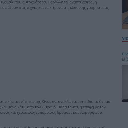
ην εξουσία του αυτοκράτορα. Παράλληλα, αναπτύσσεται η
εστιάζουν στις τέχνες και τα κείμενα της κλασικής γραμματείας.
VI
ΠΑ
ΕΠ
ιτιστικής ταυτότητας της Κίνας αντανακλώνται στο ίδιο το όνομά
ες και μόνο κάτω από τον Ουρανό. Παρά ταύτα, η επαφή με τον
Κου
σιους και χερσαίους εμπορικούς δρόμους και διαμορφώνει
περ
στή
και
ι με την επανεκτίμηση της αρχαιότητας και της οικουμενικής