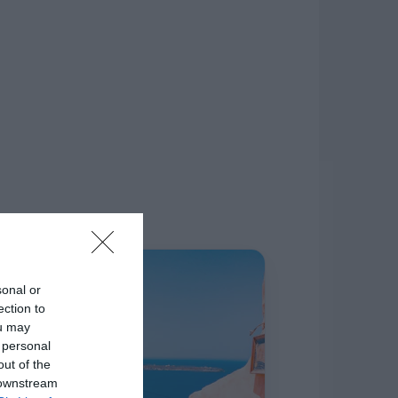
δίκτυο.
Η ΣΤΗΛΗ ΜΑΣ
sonal or
ection to
ou may
 personal
out of the
 downstream