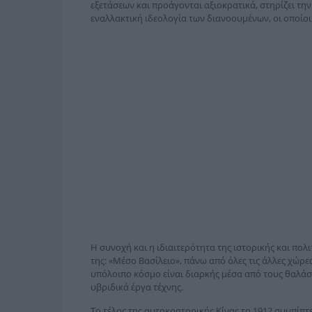
εξετάσεων και προάγονται αξιοκρατικά, στηρίζει τ
εναλλακτική ιδεολογία των διανοουμένων, οι οποίοι 
Η συνοχή και η ιδιαιτερότητα της ιστορικής και πολ
της: «Μέσο Βασίλειο», πάνω από όλες τις άλλες χώρ
υπόλοιπο κόσμο είναι διαρκής μέσα από τους θαλάσ
υβριδικά έργα τέχνης.
Το τέλος της αυτοκρατορικής Κίνας το 1912 συμπίπτε