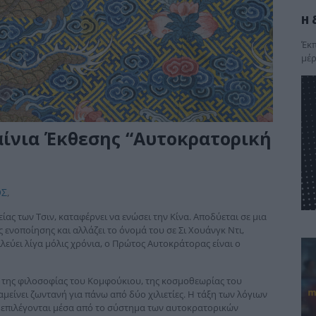
Η 
Έκπ
μέρ
ίνια Έκθεσης “Αυτοκρατορική
ΟΣ
,
είας των Τσιν, καταφέρνει να ενώσει την Κίνα. Αποδύεται σε μια
ς ενοποίησης και αλλάζει το όνομά του σε Σι Χουάνγκ Ντι,
εύει λίγα μόλις χρόνια, ο Πρώτος Αυτοκράτορας είναι ο
η της φιλοσοφίας του Κομφούκιου, της κοσμοθεωρίας του
μείνει ζωντανή για πάνω από δύο χιλιετίες. Η τάξη των λόγιων
 επιλέγονται μέσα από το σύστημα των αυτοκρατορικών