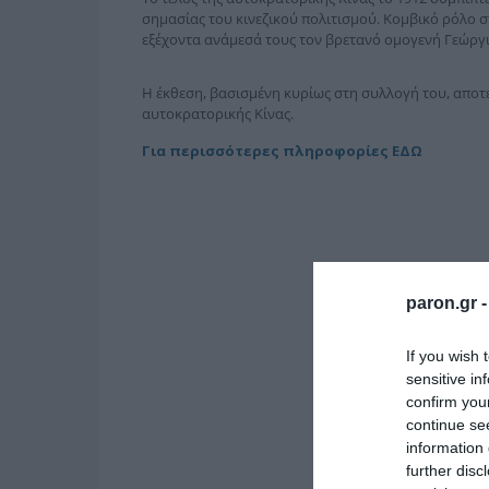
σημασίας του κινεζικού πολιτισμού. Κομβικό ρόλο στ
εξέχοντα ανάμεσά τους τον βρετανό ομογενή Γεώρ
Η έκθεση, βασισμένη κυρίως στη συλλογή του, αποτελ
αυτοκρατορικής Κίνας.
Για περισσότερες πληροφορίες ΕΔΩ
paron.gr 
If you wish 
sensitive in
confirm you
continue se
information 
further disc