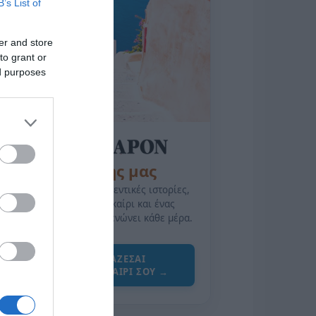
B’s List of
er and store
to grant or
ed purposes
της Ζωής μας
Οι άνθρωποι, οι αυθεντικές ιστορίες,
το ελληνικό καλοκαίρι και ένας
πολιτισμός που μας ενώνει κάθε μέρα.
ΌΣΑ ΧΡΕΙΆΖΕΣΑΙ
ΓΙΑ ΤΟ ΚΑΛΟΚΑΊΡΙ ΣΟΥ →