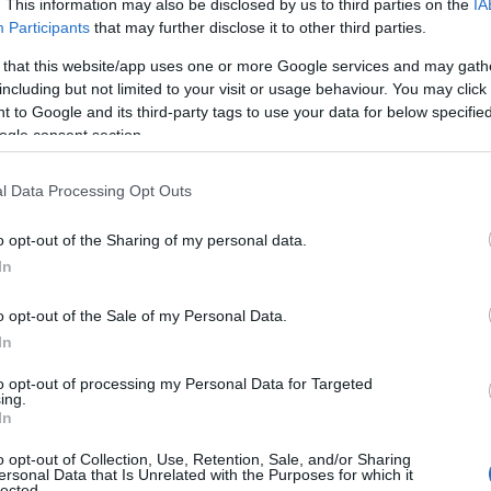
. This information may also be disclosed by us to third parties on the
IA
Participants
that may further disclose it to other third parties.
 that this website/app uses one or more Google services and may gath
including but not limited to your visit or usage behaviour. You may click 
 to Google and its third-party tags to use your data for below specifi
ogle consent section.
l Data Processing Opt Outs
o opt-out of the Sharing of my personal data.
Μεταμόρφωση του Σωτήρος: Τα έθιμα, ο
In
συμβολισμός και η αλλαγή του καιρού
o opt-out of the Sale of my Personal Data.
,
In
ι
to opt-out of processing my Personal Data for Targeted
ing.
In
o opt-out of Collection, Use, Retention, Sale, and/or Sharing
ersonal Data that Is Unrelated with the Purposes for which it
Χωνάκι ή κυπελλάκι; Σε αυτά τα 5
lected.