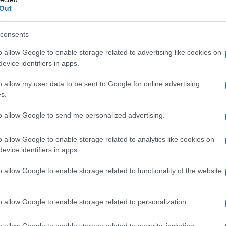
ΡΟ
παγωτατζίδικα της Αθήνας η απάντηση
Out
είναι…και τα δύο!
Ιπ
consents
Ιππ
Ανα
o allow Google to enable storage related to advertising like cookies on
«άρ
s
Αυτά είναι τα 4 prints στα μαγιό που θα
evice identifiers in apps.
φέ
βλέπεις σε κάθε παραλία φέτος!
Ελλ
o allow my user data to be sent to Google for online advertising
φα
s.
ΙΟ
ΤΗ
to allow Google to send me personalized advertising.
Πλη
Πώς να ξεφλουδίζεις εύκολα το σκόρδο –
στέ
o allow Google to enable storage related to analytics like cookies on
Το kitchen trick που κάθε foodie πρέπει
να ξέρει
evice identifiers in apps.
Το…
την
o allow Google to enable storage related to functionality of the website
o allow Google to enable storage related to personalization.
Τηλεοπτικά «Μαγειρέματα», Ψηφιακοί
Πόλεμοι και ένα… Τσουνάμι Αλλαγών: Η
o allow Google to enable storage related to security, including