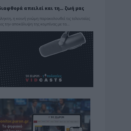
διαφθορά απειλεί και τη… ζωή μας
ληκτη, η κοινή γνώμη παρακολουθεί τις τελευταίες
ες την αποκάλυψη της κο­μπίνας με τα…