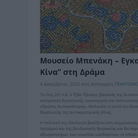
Μουσείο Μπενάκη – Εγκα
Κίνα” στη Δράμα
4 Δεκεμβρίου, 2023
στις κατηγορίες
ΠΟΛΙΤΙΣΜ
Το έτος 221 π.Χ. ο Τζάο Τζενκγκ, βασιλιάς της δυναστ
εκστρατεία διοικητικής, οικονομικής και πολιτιστική
«Πρώτος Αυτοκράτορας». Μολονότι η γενιά του βασιλ
θεμελιωτής της αυτοκρατορικής Κίνας.
Η πολιτική της ιδεολογία βασίζεται στη συγχώνευσ
ταοϊσμού και της βουδιστικής θρησκείας και θα παρα
αξιωματούχων, των γνωστών μανδαρίνων, οι οποίοι