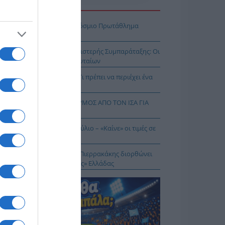
Η ΕΙΔΗΣΕΩΝ
πασία – Η Ελλάδα στο Παγκόσμιο Πρωτάθλημα
ασίας!
κοίνωση της Ελληνικής Αριστερής Συμπαράταξης: Οι
ιστοι» τελευταίοι των τελευταίων
ηνικός Ερυθρός Σταυρός: Τι πρέπει να περιέχει ένα
ρμακείο διακοπών
Σ ΔΥΤΙΚΟΥ ΝΕΙΛΟΥ: ΣΥΝΑΓΕΡΜΟΣ ΑΠΟ ΤΟΝ ΙΣΑ ΓΙΑ
Ν ΑΤΤΙΚΗ
θωρισμός: Στο 3,4% τον Ιούλιο – «Καίνε» οι τιμές σε
γη και καύσιμα
 Δικαίωμα στη Σιωπή…: Ο Πιερρακάκης διορθώνει
 εικόνα μιας «διεφθαρμένης» Ελλάδας