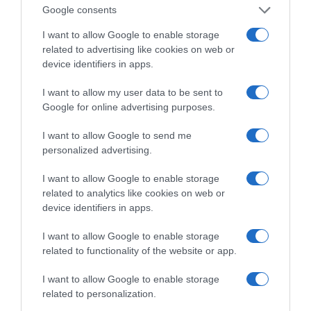
Google consents
I want to allow Google to enable storage
related to advertising like cookies on web or
device identifiers in apps.
I want to allow my user data to be sent to
Google for online advertising purposes.
I want to allow Google to send me
personalized advertising.
Gideon Rachman: Είπατε, λοιπόν, ότι η
I want to allow Google to enable storage
ελευθερία της ναυσιπλοΐας αποτελεί μια
related to analytics like cookies on web or
εξαιρετικά σημαντική αρχή για την Ελλάδα. Οι
device identifiers in apps.
Ιρανοί έχουν καταστήσει σαφές ότι επιθυμούν
I want to allow Google to enable storage
να επιβάλλουν τέλη για τη διέλευση από τα
related to functionality of the website or app.
Στενά του Ορμούζ, και ορισμένοι επικεφαλής
I want to allow Google to enable storage
εταιρειών του ενεργειακού τομέα με τους
related to personalization.
οποίους έχω συνομιλήσει έχουν πει «ίσως θα