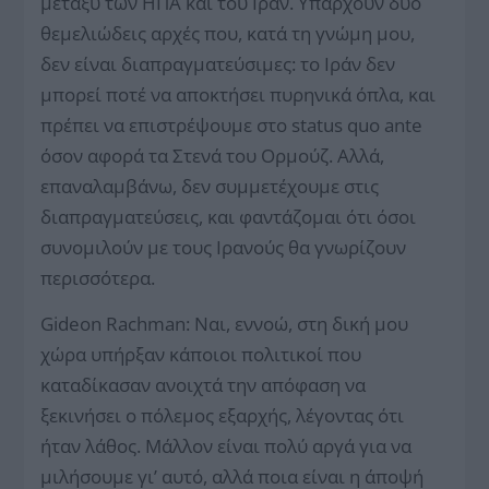
μεταξύ των ΗΠΑ και του Ιράν. Υπάρχουν δύο
θεμελιώδεις αρχές που, κατά τη γνώμη μου,
δεν είναι διαπραγματεύσιμες: το Ιράν δεν
μπορεί ποτέ να αποκτήσει πυρηνικά όπλα, και
πρέπει να επιστρέψουμε στο status quo ante
όσον αφορά τα Στενά του Ορμούζ. Αλλά,
επαναλαμβάνω, δεν συμμετέχουμε στις
διαπραγματεύσεις, και φαντάζομαι ότι όσοι
συνομιλούν με τους Ιρανούς θα γνωρίζουν
περισσότερα.
Gideon Rachman: Ναι, εννοώ, στη δική μου
χώρα υπήρξαν κάποιοι πολιτικοί που
καταδίκασαν ανοιχτά την απόφαση να
ξεκινήσει ο πόλεμος εξαρχής, λέγοντας ότι
ήταν λάθος. Μάλλον είναι πολύ αργά για να
μιλήσουμε γι’ αυτό, αλλά ποια είναι η άποψή