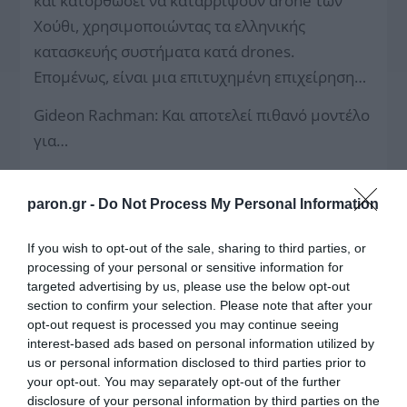
και κατορθώσει να καταρρίψουν drone των
Χούθι, χρησιμοποιώντας τα ελληνικής
κατασκευής συστήματα κατά drones.
Επομένως, είναι μια επιτυχημένη επιχείρηση…
Gideon Rachman: Και αποτελεί πιθανό μοντέλο
για…
Κυριάκος Μητσοτάκης: Θα μπορούσε να
αποτελέσει ένα επιχειρησιακό μοντέλο. Ένα
paron.gr -
Do Not Process My Personal Information
από τα θέματα που θα μπορούσαν να
If you wish to opt-out of the sale, sharing to third parties, or
συζητηθούν είναι η παράταση και η επέκταση
processing of your personal or sensitive information for
της εντολής της επιχείρησης «ASPIDES», ώστε
targeted advertising by us, please use the below opt-out
να συμπεριλάβει και μια διαφορετική
section to confirm your selection. Please note that after your
opt-out request is processed you may continue seeing
γεωγραφική περιοχή. Ωστόσο, για να έχει
interest-based ads based on personal information utilized by
νόημα αυτό, χρειαζόμαστε πρώτα μια λύση
us or personal information disclosed to third parties prior to
μέσω των διαπραγματεύσεων. Θεωρώ ότι δεν
your opt-out. You may separately opt-out of the further
disclosure of your personal information by third parties on the