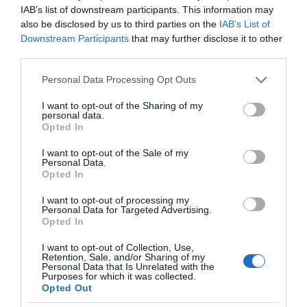
είναι ρεαλιστικό να προσκοδούμε ότι
IAB’s list of downstream participants. This information may
οποιοσδήποτε θα στείλει πλοία σε μια
also be disclosed by us to third parties on the
IAB’s List of
γεωγραφική περιοχή που βρίσκεται ακόμα σε
Downstream Participants
that may further disclose it to other
third parties.
κατάσταση σχεδόν στρατιωτικής σύρραξης.
Please note that this website/app uses one or more Google
Personal Data Processing Opt Outs
Επομένως, χρειαζόμαστε, πρώτα απ’ όλα, μια
services and may gather and store information including but
λύση μέσω διαπραγματεύσεων. Και μετά από
not limited to your visit or usage behaviour. You may click to
I want to opt-out of the Sharing of my
personal data.
grant or deny consent to Google and its third-party tags to
αυτό, αν προκύψει ανάγκη για ειρηνευτική
Opted In
use your data for below specified purposes in below Google
επιχείρηση, σίγουρα εμείς ως Ελλάδα θα
consent section.
I want to opt-out of the Sale of my
ήμασταν πρόθυμοι να συμμετάσχουμε. Έχουμε
Personal Data.
Opted In
το μοντέλο, το έχουμε κάνει ήδη, και θα
ενθάρρυνα άλλες ευρωπαϊκές χώρες να
I want to opt-out of processing my
Personal Data for Targeted Advertising.
εξετάσουν σοβαρά την αποστολή ναυτικών
Opted In
δυνάμεων στην περιοχή.
I want to opt-out of Collection, Use,
Retention, Sale, and/or Sharing of my
Personal Data that Is Unrelated with the
Purposes for which it was collected.
Opted Out