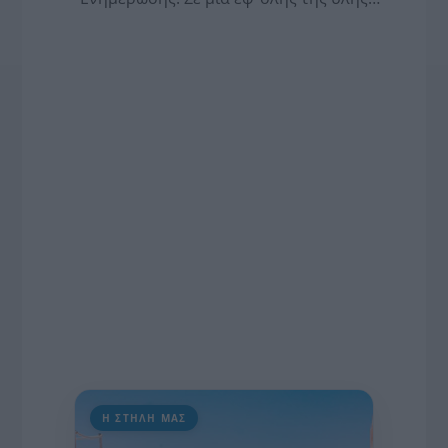
συνέντευξη στον Βασίλη Κουφόπουλο, αναλύει
το χρονοδιάγραμμα για τις περιφερειακές και
ραδιοφωνικές άδειες, το πακέτο στήριξης των 80
εκατομμυρίων ευρώ για τον Τύπο, αλλά και την
πρωτοβουλία για την άρση της ανωνυμίας στο
διαδίκτυο.
Η ΣΤΗΛΗ ΜΑΣ