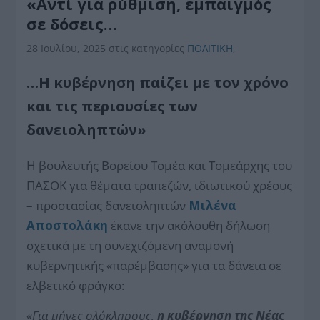
«Αντί για ρύθμιση, εμπαιγμός
σε δόσεις…
28 Ιουλίου, 2025
στις κατηγορίες
ΠΟΛΙΤΙΚΗ
,
…
Η κυβέρνηση παίζει με τον χρόνο
και τις περιουσίες των
δανειοληπτών»
Η βουλευτής Βορείου Τομέα και Τομεάρχης του
ΠΑΣΟΚ για θέματα τραπεζών, ιδιωτικού χρέους
– προστασίας δανειοληπτών
Μιλένα
Αποστολάκη
έκανε την ακόλουθη δήλωση
σχετικά με τη συνεχιζόμενη αναμονή
κυβερνητικής «παρέμβασης» για τα δάνεια σε
ελβετικό φράγκο:
«Για μήνες ολόκληρους,
η κυβέρνηση της Νέας