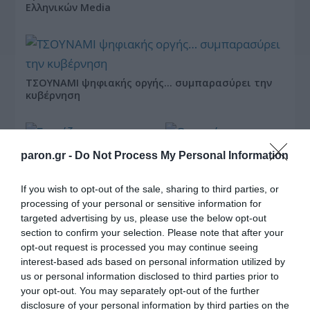
Ελληνικών Media
ΤΣΟΥΝΑΜΙ ψηφιακής οργής… συμπαρασύρει την
κυβέρνηση
paron.gr -
Do Not Process My Personal Information
If you wish to opt-out of the sale, sharing to third parties, or
Ξορκίζουν τις διπλές
εκλογές στο Μαξίμου
processing of your personal or sensitive information for
targeted advertising by us, please use the below opt-out
section to confirm your selection. Please note that after your
opt-out request is processed you may continue seeing
interest-based ads based on personal information utilized by
Ο καιρός των
us or personal information disclosed to third parties prior to
επομένων ημερών:
your opt-out. You may separately opt-out of the further
Κανονικός Αύγουστος
με δυνατούς βοριάδες
disclosure of your personal information by third parties on the