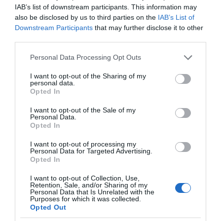
και σταδιακή άνοδο
IAB’s list of downstream participants. This information may
της θερμοκρασίας
also be disclosed by us to third parties on the
IAB’s List of
Downstream Participants
that may further disclose it to other
third parties.
Κοινοποιήστε:
Please note that this website/app uses one or more Google
Personal Data Processing Opt Outs
Facebook
services and may gather and store information including but
not limited to your visit or usage behaviour. You may click to
I want to opt-out of the Sharing of my
X
personal data.
grant or deny consent to Google and its third-party tags to
Opted In
LinkedIn
use your data for below specified purposes in below Google
consent section.
I want to opt-out of the Sale of my
Tags:
ΔΑΝΕΙΑ ΕΛΒΕΤΙΚΟ ΦΡΑΓΚΟ
,
ΜΙΛΕΝΑ
Personal Data.
ΑΠΟΣΤΟΛΑΚΗ
,
ΠΟΛΙΤΙΚΗ
Opted In
I want to opt-out of processing my
Personal Data for Targeted Advertising.
Opted In
I want to opt-out of Collection, Use,
Retention, Sale, and/or Sharing of my
Personal Data that Is Unrelated with the
Purposes for which it was collected.
Opted Out