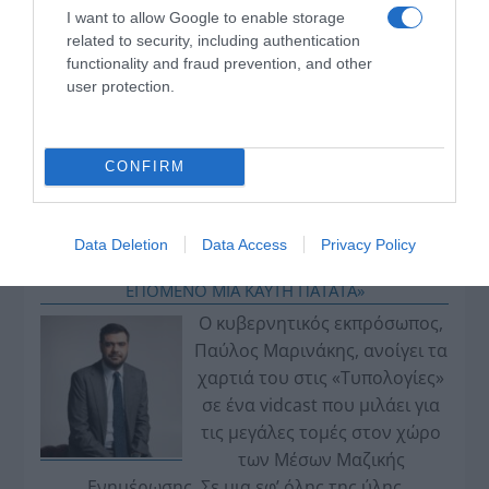
I want to allow Google to enable storage
related to security, including authentication
functionality and fraud prevention, and other
user protection.
CONFIRM
VIDCASTS
Data Deletion
Data Access
Privacy Policy
ΠΑΥΛΟΣ ΜΑΡΙΝΑΚΗΣ: «ΔΕΝ ΗΘΕΛΑ ΝΑ ΑΦΗΣΩ ΣΤΟΝ
ΕΠΟΜΕΝΟ ΜΙΑ ΚΑΥΤΗ ΠΑΤΑΤΑ»
Ο κυβερνητικός εκπρόσωπος,
Παύλος Μαρινάκης, ανοίγει τα
χαρτιά του στις «Τυπολογίες»
σε ένα vidcast που μιλάει για
τις μεγάλες τομές στον χώρο
των Μέσων Μαζικής
Ενημέρωσης. Σε μια εφ’ όλης της ύλης