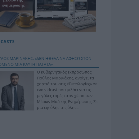
DCASTS
ΥΛΟΣ ΜΑΡΙΝΑΚΗΣ: «ΔΕΝ ΗΘΕΛΑ ΝΑ ΑΦΗΣΩ ΣΤΟΝ
ΟΜΕΝΟ ΜΙΑ ΚΑΥΤΗ ΠΑΤΑΤΑ»
Ο κυβερνητικός εκπρόσωπος,
Παύλος Μαρινάκης, ανοίγει τα
χαρτιά του στις «Τυπολογίες» σε
ένα vidcast που μιλάει για τις
μεγάλες τομές στον χώρο των
Μέσων Μαζικής Ενημέρωσης. Σε
μια εφ’ όλης της ύλης
συνέντευξη στον Βασίλη
φόπουλο, αναλύει το χρονοδιάγραμμα για τις
ιφερειακές και ραδιοφωνικές άδειες, το πακέτο
ριξης των 80 εκατομμυρίων ευρώ για τον Τύπο, αλλά
 την πρωτοβουλία για την άρση της ανωνυμίας στο