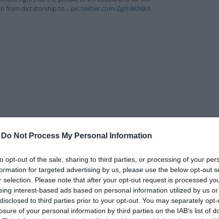
δια
ion from dictatorship to…
pic.twitter.com/Zgth8KNJk9
-
Do Not Process My Personal Information
to opt-out of the sale, sharing to third parties, or processing of your per
2025
formation for targeted advertising by us, please use the below opt-out s
r selection. Please note that after your opt-out request is processed y
eing interest-based ads based on personal information utilized by us or
 ζει κρυμμένη. Παρά τις σοβαρές απειλές κατά της ζωής της,
disclosed to third parties prior to your opt-out. You may separately opt-
ι εκατομμύρια ανθρώπους. Έχει ενώσει την αντιπολίτευση της
losure of your personal information by third parties on the IAB’s list of
 στρατιωτικοποίηση της κοινωνίας της Βενεζουέλας. Είναι