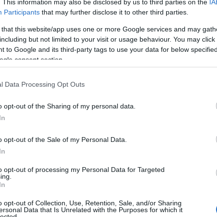
τάβαση στη δημοκρατία”, αναφέρει το
Nobel Prize organisation
. This information may also be disclosed by us to third parties on the
IA
Participants
that may further disclose it to other third parties.
χον Χιντάνκιο, οργάνωση επιζώντων των βομβαρδισμών της
 κατά των πυρηνικών όπλων.
 that this website/app uses one or more Google services and may gath
including but not limited to your visit or usage behaviour. You may click 
 to Google and its third-party tags to use your data for below specifi
ogle consent section.
l Data Processing Opt Outs
o opt-out of the Sharing of my personal data.
In
o opt-out of the Sale of my Personal Data.
In
to opt-out of processing my Personal Data for Targeted
ing.
In
 Prize organisation
o opt-out of Collection, Use, Retention, Sale, and/or Sharing
ersonal Data that Is Unrelated with the Purposes for which it
lected.