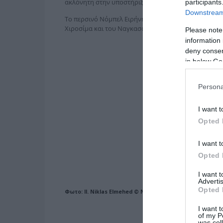
ακλόνητη στην υποστήριξή της για μια ειρηνική με
participants
Downstream 
Το περσινό Νόμπελ Ειρήνης είχε απονεμηθεί στη Νί
Χιροσίμα και του Ναγκασάκι, που κάνει εκστρατεία
Please note
information 
deny consent
in below Go
Persona
I want t
Opted 
I want t
Opted 
I want 
Advertis
Opted 
Φωτο: ll. Niklas Elmehed © Nobel Prize Outreach/Χ/
Nobel
I want t
of my P
was col