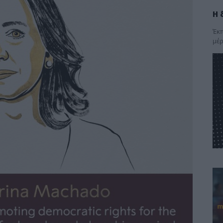
Η 
Έκπ
μέρ