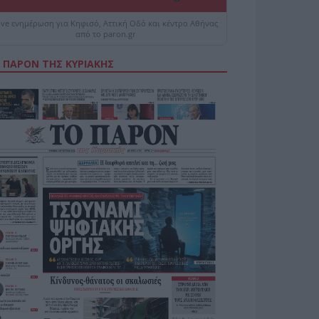
ive ενημέρωση για Κηφισό, Αττική Οδό και κέντρο Αθήνας
από το paron.gr
 ΠΑΡΟΝ ΤΗΣ ΚΥΡΙΑΚΗΣ