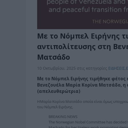
Με το Νόμπελ Ειρήνης τι
αντιπολίτευσης στη Βεν
Ματσάδο
10 Οκτωβρίου, 2025
στις κατηγορίες
ΕΙΔΗΣΕΙΣ
,
Με το Νόμπελ Ειρήνης τιμήθηκε φέτος 
Βενεζουέλα
Μαρία Κορίνα Ματσάδο, η
(απελευθερώτρια)
ΗΜαρία Κορίνα Ματσάδο οποία είναι όμως υποχρεωμ
του Νόμπελ Ειρήνης.
BREAKING NEWS
The Norwegian Nobel Committee has decided 
Machado for her tireless work promoting democr