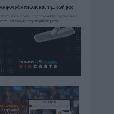
διαφθορά απειλεί και τη… ζωή μας
ληκτη, η κοινή γνώμη παρακολουθεί τις τελευταίες
ες την αποκάλυψη της κο­μπίνας με τα…