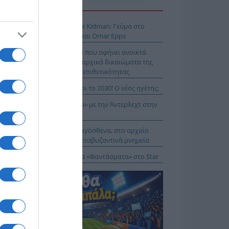
Η ΕΙΔΗΣΕΩΝ
 Μύκονο βρίσκεται η Nicole Kidman: Γεύμα στο
mos μαζί με Zoe Saldaña και Omar Epps
α Δούρου: Θολή συμφωνία που αφήνει ανοικτά
τήματα σχετικά με τα κυριαρχικά δικαιώματα της
άδας έναντι της τουρκικής επιθετικότητας
ιλάν Βιτάλις στην ΑΕΚ μέχρι το 2030! Ο νέος ηγέτης;
K On Fire: Ψάχνει το «μπαμ» με την Άντερλεχτ στην
ύμπα!
α Μενδώνη: Αυτοψία στα Αιγόσθενα, στο αρχαίο
ύριο, στα βυζαντινά και μεταβυζαντινά μνημεία
δότηση 528.000 ευρώ για τα «Φαντάσματα» στο Star