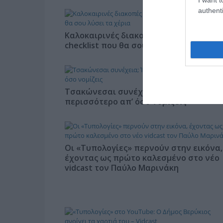
authenti
Καλοκαιρινές διακοπές με κατοικίδιο: 
checklist που θα σου λύσει τα χέρια
Τσακώνεσαι συνέχεια; Ίσως φταις
περισσότερο απ’ όσο νομίζεις
Οι «Τυπολογίες» περνούν στην εικόνα,
έχοντας ως πρώτο καλεσμένο στο νέο
vidcast τον Παύλο Μαρινάκη