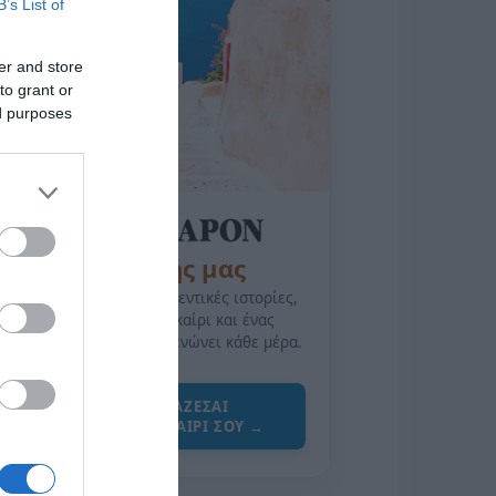
B’s List of
er and store
to grant or
ed purposes
της Ζωής μας
Οι άνθρωποι, οι αυθεντικές ιστορίες,
το ελληνικό καλοκαίρι και ένας
πολιτισμός που μας ενώνει κάθε μέρα.
ΌΣΑ ΧΡΕΙΆΖΕΣΑΙ
ΓΙΑ ΤΟ ΚΑΛΟΚΑΊΡΙ ΣΟΥ →