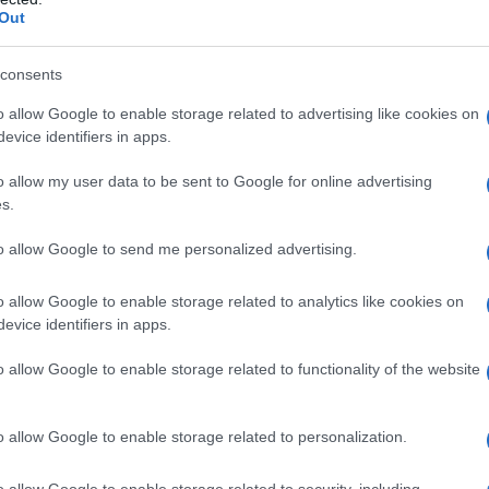
ΡΟ
Out
Στη
consents
Nam
Ρέν
o allow Google to enable storage related to advertising like cookies on
ερω
evice identifiers in apps.
Ελλ
o allow my user data to be sent to Google for online advertising
Ο Μ
s.
Ιός Δυτικού Νείλου: Έκρηξη κρουσμάτων
PAO
στην Αττική – 6 θάνατοι στη χώρα
Το
to allow Google to send me personalized advertising.
Λίν
φρο
o allow Google to enable storage related to analytics like cookies on
evice identifiers in apps.
Επι
o allow Google to enable storage related to functionality of the website
o allow Google to enable storage related to personalization.
Αυτό το εύκολο hairstyle παραλίας είναι
ό,τι πιο chic για τα beach looks σου
o allow Google to enable storage related to security, including