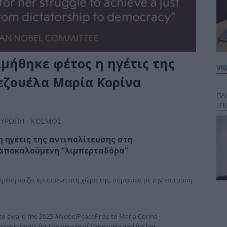
μήθηκε φέτος η ηγέτις της
VI
εζουέλα Μαρία Κορίνα
ΠΑ
ΕΠ
ΕΥΡΩΠΗ - ΚΟΣΜΟΣ
,
η ηγέτις της αντιπολίτευσης στη
 αποκαλούμενη “λιμπερταδόρα”
ένη να ζει κρυμμένη στη χώρα της, σύμφωνα με την επιτροπή
Κου
περ
στή
to award the 2025
#NobelPeacePrize
to Maria Corina
και
atic rights for the people of Venezuela and for her