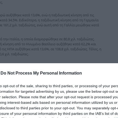
ς.
δια
υρώ αυξήθηκε κατά 13,6%, ενώ η ταξιδιωτική κίνηση από τις
κατά 34,5%. Ειδικότερα, η ταξιδιωτική κίνηση από τη Γερμανία
161,2 χιλ. ταξιδιώτες, ενώ αυτή από τη Γαλλία μειώθηκε κατά
 την Ιταλία, η οποία διαμορφώθηκε σε 80,8 χιλ. ταξιδιώτες.
ική κίνηση από το Ηνωμένο Βασίλειο αυξήθηκε κατά 62,2% και
τις ΗΠΑ αυξήθηκε κατά 13,6%, σε 108,8 χιλ. ταξιδιώτες. Τέλος, η
6 χιλ. ταξιδιώτες.
-
Do Not Process My Personal Information
to opt-out of the sale, sharing to third parties, or processing of your per
formation for targeted advertising by us, please use the below opt-out s
r selection. Please note that after your opt-out request is processed y
eing interest-based ads based on personal information utilized by us or
disclosed to third parties prior to your opt-out. You may separately opt-
losure of your personal information by third parties on the IAB’s list of