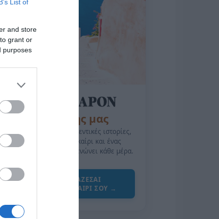
B’s List of
er and store
to grant or
ed purposes
της Ζωής μας
Οι άνθρωποι, οι αυθεντικές ιστορίες,
το ελληνικό καλοκαίρι και ένας
πολιτισμός που μας ενώνει κάθε μέρα.
ΌΣΑ ΧΡΕΙΆΖΕΣΑΙ
ΓΙΑ ΤΟ ΚΑΛΟΚΑΊΡΙ ΣΟΥ →