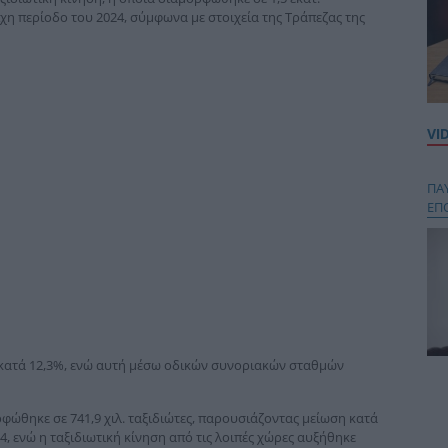
οιχη περίοδο του 2024, σύμφωνα με στοιχεία της Τράπεζας της
VI
ΠΑ
ΕΠ
κατά 12,3%, ενώ αυτή μέσω οδικών συνοριακών σταθμών
Κου
περ
ρφώθηκε σε 741,9 χιλ. ταξιδιώτες, παρουσιάζοντας μείωση κατά
στή
4, ενώ η ταξιδιωτική κίνηση από τις λοιπές χώρες αυξήθηκε
και