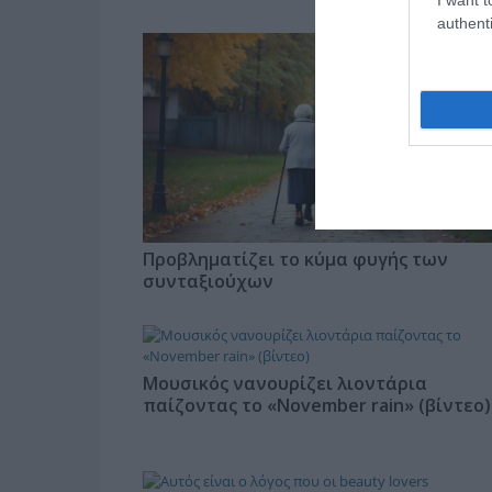
authenti
Προβληματίζει το κύμα φυγής των
συνταξιούχων
Μουσικός νανουρίζει λιοντάρια
παίζοντας το «November rain» (βίντεο)