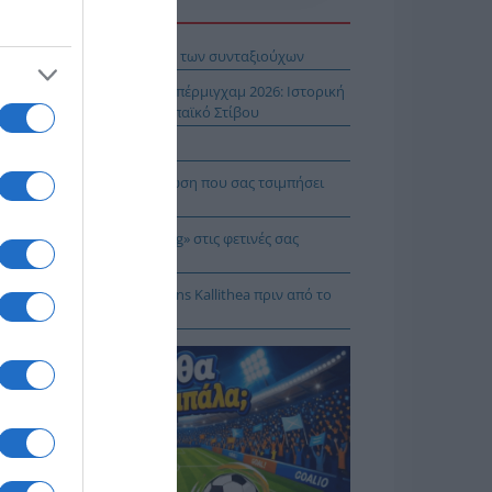
Η ΕΙΔΗΣΕΩΝ
βληματίζει το κύμα φυγής των συνταξιούχων
ίστροφη μέτρηση για το Μπέρμιγχαμ 2026: Ιστορική
ηνική παρουσία στο Ευρωπαϊκό Στίβου
αυτιλία εκπέμπει «SOS»
πρέπει να κάνετε σε περίπτωση που σας τσιμπήσει
β μέδουσα
 να κάνετε «smart spending» στις φετινές σας
ακοπές
: Πρόβα τζενεράλε με Athens Kallithea πριν από το
per Cup