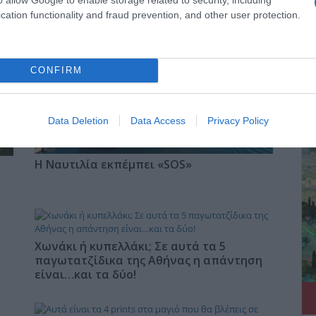
cation functionality and fraud prevention, and other user protection.
CONFIRM
ΔΕ
Data Deletion
Data Access
Privacy Policy
Η Ναυτιλία εκπέμπει «SOS»
Χωνάκι ή κυπελλάκι; Σε αυτά τα 5
παγωτατζίδικα της Αθήνας η απάντηση
είναι…και τα δύο!