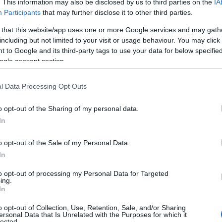
. This information may also be disclosed by us to third parties on the
IA
Participants
that may further disclose it to other third parties.
 that this website/app uses one or more Google services and may gath
including but not limited to your visit or usage behaviour. You may click 
 αύξηση των εισπράξεων κατά 3,9% σε σύγκριση με την
 to Google and its third-party tags to use your data for below specifi
δα από τον τουρισμό να διαμορφωθούν στα 599,3 εκατ. ευρώ.
ogle consent section.
ων από κατοίκους των λοιπών χωρών κατά 16,7%, οι οποίες
πράξεις από κατοίκους των χωρών της ΕΕ-27 μειώθηκαν κατά
l Data Processing Opt Outs
ωρών της ζώνης του ευρώ διαμορφώθηκαν στα 240,9 εκατ. ευρώ,
οίκους των χωρών της ΕΕ-27 εκτός της ζώνης του ευρώ
o opt-out of the Sharing of my personal data.
 41,3 εκατ. ευρώ.
In
ν κατά 4% και διαμορφώθηκαν στα 61,1 εκατ. ευρώ, όπως και οι
% και διαμορφώθηκαν στα 18 εκατ. ευρώ. Αυξημένες κατά 37,8%
o opt-out of the Sale of my Personal Data.
φώθηκαν στα 43,8 εκατ. ευρώ.
In
ουσίασαν οι εισπράξεις από το Ηνωμένο Βασίλειο, οι οποίες
to opt-out of processing my Personal Data for Targeted
ξεις από τις ΗΠΑ αυξήθηκαν κατά 51,2% και διαμορφώθηκαν στα
ing.
διαμορφώθηκαν στο 1,6 εκατ. ευρώ.
In
o opt-out of Collection, Use, Retention, Sale, and/or Sharing
ersonal Data that Is Unrelated with the Purposes for which it
lected.