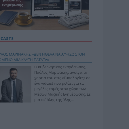
DCASTS
ΥΛΟΣ ΜΑΡΙΝΑΚΗΣ: «ΔΕΝ ΗΘΕΛΑ ΝΑ ΑΦΗΣΩ ΣΤΟΝ
ΟΜΕΝΟ ΜΙΑ ΚΑΥΤΗ ΠΑΤΑΤΑ»
Ο κυβερνητικός εκπρόσωπος,
Παύλος Μαρινάκης, ανοίγει τα
χαρτιά του στις «Τυπολογίες» σε
ένα vidcast που μιλάει για τις
μεγάλες τομές στον χώρο των
Μέσων Μαζικής Ενημέρωσης. Σε
μια εφ’ όλης της ύλης
συνέντευξη στον Βασίλη
φόπουλο, αναλύει το χρονοδιάγραμμα για τις
ιφερειακές και ραδιοφωνικές άδειες, το πακέτο
ριξης των 80 εκατομμυρίων ευρώ για τον Τύπο, αλλά
 την πρωτοβουλία για την άρση της ανωνυμίας στο