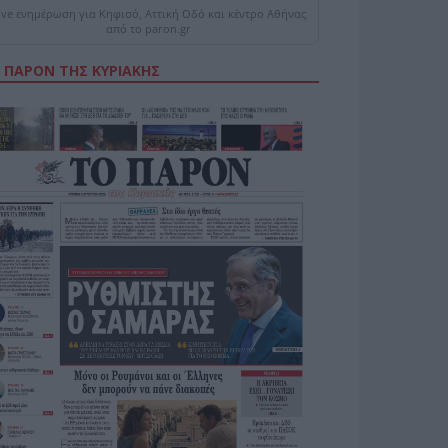
ive ενημέρωση για Κηφισό, Αττική Οδό και κέντρο Αθήνας
από το paron.gr
 ΠΑΡΟΝ ΤΗΣ ΚΥΡΙΑΚΗΣ