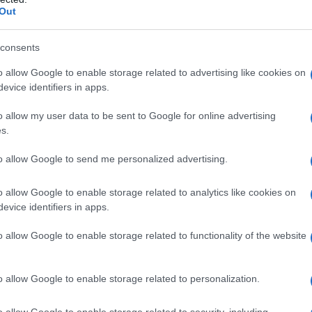
ΡΟ
Out
Προ
ύχων
consents
ύχων
Αντ
ύχων
ελλ
o allow Google to enable storage related to advertising like cookies on
ύχων
evice identifiers in apps.
: Ιστορική ελληνική παρουσία στο Ευρωπαϊκό Στίβου
Η Ν
Τι 
o allow my user data to be sent to Google for online advertising
μω
s.
Πώς
to allow Google to send me personalized advertising.
δι
ΑΕΚ
o allow Google to enable storage related to analytics like cookies on
Su
evice identifiers in apps.
o allow Google to enable storage related to functionality of the website
o allow Google to enable storage related to personalization.
o allow Google to enable storage related to security, including