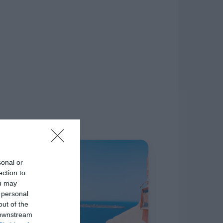
δίκτυο.
Η ΣΤΗΛΗ ΜΑΣ
sonal or
ection to
ou may
 personal
out of the
 downstream