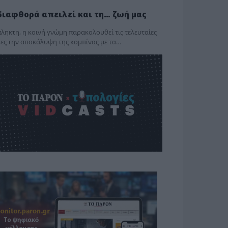
διαφθορά απειλεί και τη… ζωή μας
ληκτη, η κοινή γνώμη παρακολουθεί τις τελευταίες
ες την αποκάλυψη της κο­μπίνας με τα…