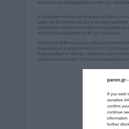
κατά 13,2% και διαμορφώθηκε σε 795,6 χιλ. ταξιδιώτε
Η ταξιδιωτική κίνηση από τις χώρες της ζώνης του ε
χώρες της ΕΕ-27 εκτός της ζώνης του ευρώ μειώθηκε 
παρουσίασε αύξηση κατά 21,4% και διαμορφώθηκε σε 
44,6% και διαμορφώθηκε σε 38,7 χιλ. ταξιδιώτες.
Άνοδο κατά 28,8% σημείωσε η ταξιδιωτική κίνηση από
Αναφορικά με τις χώρες εκτός της ΕΕ-27, η ταξιδιωτ
διαμορφώθηκε σε 104,8 χιλ. ταξιδιώτες, ενώ αυτή από 
ταξιδιωτική κίνηση από τη Ρωσία διαμορφώθηκε σε 0,
paron.gr 
If you wish 
sensitive in
confirm you
continue se
information 
further disc