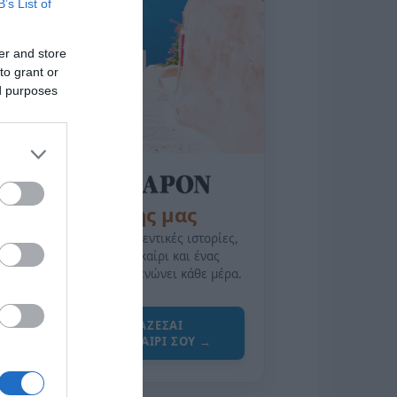
B’s List of
er and store
to grant or
ed purposes
της Ζωής μας
Οι άνθρωποι, οι αυθεντικές ιστορίες,
το ελληνικό καλοκαίρι και ένας
πολιτισμός που μας ενώνει κάθε μέρα.
ΌΣΑ ΧΡΕΙΆΖΕΣΑΙ
ΓΙΑ ΤΟ ΚΑΛΟΚΑΊΡΙ ΣΟΥ →