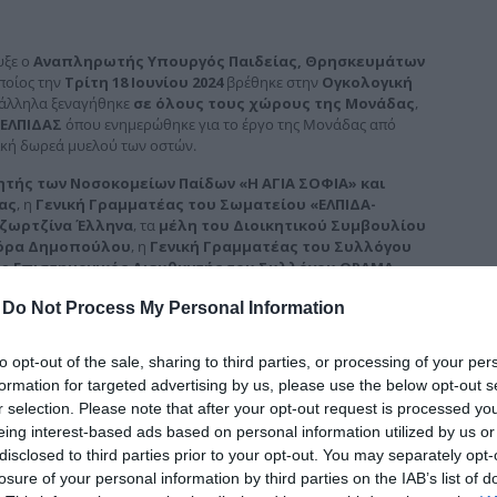
δια
υξε ο
Αναπληρωτής Υπουργός Παιδείας, Θρησκευμάτων
οποίος την
Τρίτη 18 Ιουνίου 2024
βρέθηκε στην
Ογκολογική
ράλληλα ξεναγήθηκε
σε όλους τους χώρους της Μονάδας
,
 ΕΛΠΙΔΑΣ
όπου ενημερώθηκε για το έργο της Μονάδας από
τική δωρεά μυελού των οστών.
ητής των Νοσοκομείων Παίδων «Η ΑΓΙΑ ΣΟΦΙΑ» και
ας
, η
Γενική Γραμματέας του Σωματείου «ΕΛΠΙΔΑ-
Τζωρτζίνα Έλληνα
, τα
μέλη του Διοικητικού Συμβουλίου
τόρα Δημοπούλου
, η
Γενική Γραμματέας του Συλλόγου
, ο
Επιστημονικός Διευθυντής του Συλλόγου ΟΡΑΜΑ
ς
Επιτροπής του Ξενώνα ΕΛΠΙΔΑ κυρία Πέγκυ Φιλίππου
-
Do Not Process My Personal Information
Άννα Παναγοπούλου
, με τον
Υπεύθυνο της
ΔΑ κύριο Δημήτρη Νάνη
, οι οποίοι ήταν υπεύθυνοι για την
to opt-out of the sale, sharing to third parties, or processing of your per
formation for targeted advertising by us, please use the below opt-out s
 στους
«Πρωταθλητές της Ζωής»
στα παιδιά του Συλλόγου
r selection. Please note that after your opt-out request is processed y
μνηστης Μαριάννας Β. Βαρδινογιάννη
συνεχίζεται, με την
eing interest-based ads based on personal information utilized by us or
άννα Βαρδινογιάννη και τα σπουδαία μέλη του
disclosed to third parties prior to your opt-out. You may separately opt-
πουργείο Αθλητισμού
, εγώ προσωπικά και οι συνεργάτες
losure of your personal information by third parties on the IAB’s list of
πάθειας που διδάσκει σε όλους μας τόσα πολλά, και που μας