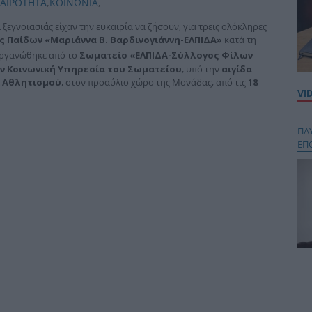
ΚΑΙΡΟΤΗΤΑ
,
ΚΟΙΝΩΝΙΑ
,
 ξεγνοιασιάς είχαν την ευκαιρία να ζήσουν, για τρεις ολόκληρες
 Παίδων «Μαριάννα Β. Βαρδινογιάννη-ΕΛΠΙΔΑ»
κατά τη
οργανώθηκε από το
Σωματείο «ΕΛΠΙΔΑ-Σύλλογος Φίλων
ν Κοινωνική Υπηρεσία του Σωματείου
, υπό την
αιγίδα
ι Αθλητισμού
, στον προαύλιο χώρο της Μονάδας, από τις
18
VI
ΠΑ
ΕΠ
Κου
περ
στή
και