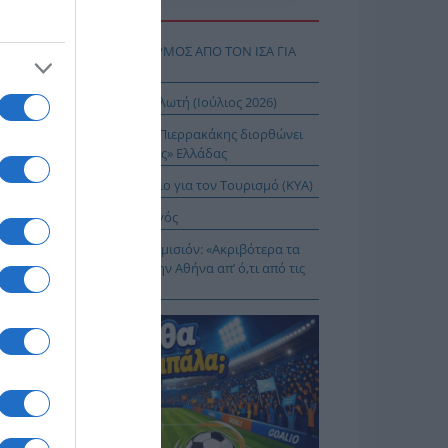
Η ΕΙΔΗΣΕΩΝ
Σ ΔΥΤΙΚΟΥ ΝΕΙΛΟΥ: ΣΥΝΑΓΕΡΜΟΣ ΑΠΟ ΤΟΝ ΙΣΑ ΓΙΑ
Ν ΑΤΤΙΚΗ
ΤΑΤ: Δείκτης τιμών καταναλωτή (Ιούλιος 2026)
 Δικαίωμα στη Σιωπή…: Ο Πιερρακάκης διορθώνει
 εικόνα μιας «διεφθαρμένης» Ελλάδας
 Ειδικό Χωροταξικό Πλαίσιο για τον Τουρισμό (ΚΥΑ)
ιος Νικάνωρ ο θαυματουργός
ης Αρναούτογλου προς Κομισιόν: «Ακριβότερα τα
δια από τους Ευζώνους στην Αθήνα απ’ ό,τι από τις
ξέλλες μέχρι την Ελλάδα»