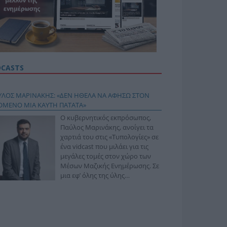
DCASTS
ΥΛΟΣ ΜΑΡΙΝΑΚΗΣ: «ΔΕΝ ΗΘΕΛΑ ΝΑ ΑΦΗΣΩ ΣΤΟΝ
ΟΜΕΝΟ ΜΙΑ ΚΑΥΤΗ ΠΑΤΑΤΑ»
Ο κυβερνητικός εκπρόσωπος,
Παύλος Μαρινάκης, ανοίγει τα
χαρτιά του στις «Τυπολογίες» σε
ένα vidcast που μιλάει για τις
μεγάλες τομές στον χώρο των
Μέσων Μαζικής Ενημέρωσης. Σε
μια εφ’ όλης της ύλης
συνέντευξη στον Βασίλη
φόπουλο, αναλύει το χρονοδιάγραμμα για τις
ιφερειακές και ραδιοφωνικές άδειες, το πακέτο
ριξης των 80 εκατομμυρίων ευρώ για τον Τύπο, αλλά
 την πρωτοβουλία για την άρση της ανωνυμίας στο