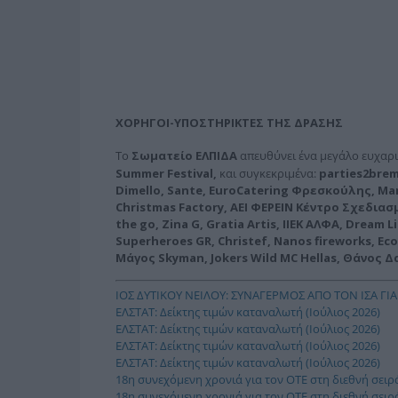
ΧΟΡΗΓΟΙ-ΥΠΟΣΤΗΡΙΚΤΕΣ ΤΗΣ ΔΡΑΣΗΣ
Το
Σωματείο ΕΛΠΙΔΑ
απευθύνει ένα μεγάλο ευχαρι
Summer
Festival
,
και συγκεκριμένα:
parties
2
bre
Dimello
,
Sante
,
EuroCatering
Φρεσκούλης,
Mar
Christmas
Factory
, ΑΕΙ ΦΕΡΕΙΝ Κέντρο Σχεδια
the
go
,
Zina
G
,
Gratia
Artis
, ΙΙΕΚ ΑΛΦΑ,
Dream
L
Superheroes
GR
,
Christef
,
Nanos
fireworks
,
Eco
Μάγος
Skyman
,
Jokers
Wild
MC
Hellas
, Θάνος 
ΙΟΣ ΔΥΤΙΚΟΥ ΝΕΙΛΟΥ: ΣΥΝΑΓΕΡΜΟΣ ΑΠΟ ΤΟΝ ΙΣΑ ΓΙΑ
ΕΛΣΤΑΤ: Δείκτης τιμών καταναλωτή (Ιούλιος 2026)
ΕΛΣΤΑΤ: Δείκτης τιμών καταναλωτή (Ιούλιος 2026)
ΕΛΣΤΑΤ: Δείκτης τιμών καταναλωτή (Ιούλιος 2026)
ΕΛΣΤΑΤ: Δείκτης τιμών καταναλωτή (Ιούλιος 2026)
18η συνεχόμενη χρονιά για τον ΟΤΕ στη διεθνή σει
18η συνεχόμενη χρονιά για τον ΟΤΕ στη διεθνή σει