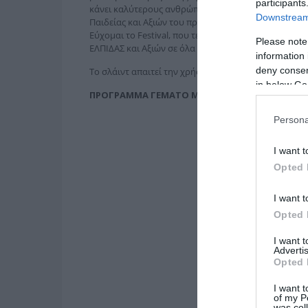
participants
κάνει καλύτερους ανθρώπους. Καλή επιτυχία στα πα
Downstream 
Παιδείας και Αξιών του προγράμματος ΔΗΜΗΤΡΙΟΣ Β
Εύχομαι το Festival, που τελεί υπό την αιγίδα του 
Please note
ΕΛΠΙΔΑΣ και Αξιών σε όλα τα παιδιά του κόσμου!» δ
information 
deny consent
Το σλάιντ απαιτεί την χρήση JavaScript.
in below Go
ΠΡΟΓΡΑΜΜΑ ΓΕΜΑΤΟ ΜΕ ΠΡΩΤΟΤΥΠΕΣ ΔΡΑΣΕΙ
Persona
I want t
Opted 
I want t
Opted 
I want 
Advertis
Opted 
I want t
of my P
was col