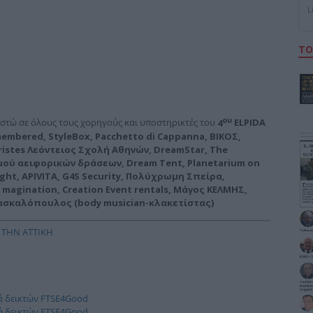
L
ΤΟ
ου
στώ σε όλους τους χορηγούς και υποστηρικτές του
4
ELPIDA
membered
,
StyleBox
,
Pacchetto
di
Cappanna
, ΒΙΚΟΣ,
istes
Λεόντειος Σχολή Αθηνών,
DreamStar
,
The
σμού αειφορικών δράσεων,
Dream
Tent
,
Planetarium
on
ight
,
APIVITA
,
G
4
S
Security
, Πολύχρωμη Σπείρα,
magination
,
Creation
Event
rentals
,
M
άγος ΚΕΛΜΗΣ,
Δασκαλόπουλος (
body
musician
-κλακετίστας)
 ΤΗΝ ΑΤΤΙΚΗ
ρά δεικτών FTSE4Good
ρά δεικτών FTSE4Good