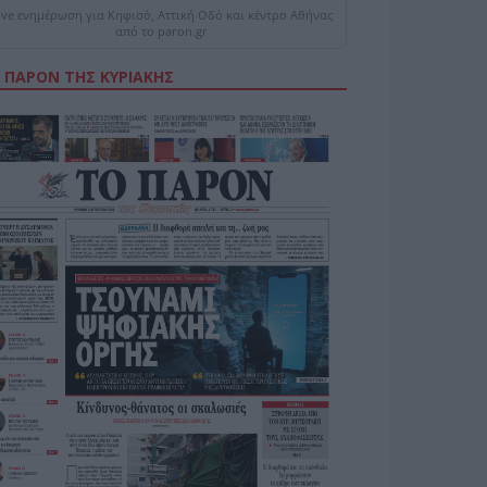
ive ενημέρωση για Κηφισό, Αττική Οδό και κέντρο Αθήνας
από το paron.gr
 ΠΑΡΟΝ ΤΗΣ ΚΥΡΙΑΚΗΣ