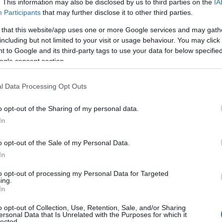
. This information may also be disclosed by us to third parties on the
IA
ιδιά του ΕΛΠΙΔΑ που συμμετέχουν στις δράσεις Αθλητικής
Participants
that may further disclose it to other third parties.
ΙΚΕΛΑΣ κατά τη διάρκεια του
4ου
Elpida
Summer
Festival
.
Υπουργείου μας, να γίνεται κάθε χρόνο στέλνοντας μήνυμα
 that this website/app uses one or more Google services and may gath
ήλωσε ο
κύριος Βρούτσης
.
including but not limited to your visit or usage behaviour. You may click 
 to Google and its third-party tags to use your data for below specifi
ogle consent section.
Σ
l Data Processing Opt Outs
o opt-out of the Sharing of my personal data.
In
o opt-out of the Sale of my Personal Data.
In
to opt-out of processing my Personal Data for Targeted
ing.
In
o opt-out of Collection, Use, Retention, Sale, and/or Sharing
ersonal Data that Is Unrelated with the Purposes for which it
lected.