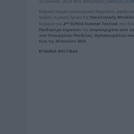
22 Ιουνίου, 2024
στις κατηγορίες
ΕΙΔΗΣΕΙΣ
,
ΕΠΙ
Μαγικές στιγμές καλοκαιρινού παιχνιδιού, χαράς και
ημέρες, οι μικροί ήρωες της
Ογκολογικής Μονάδας
ου
διάρκεια του
4
ELPIDA
Summer
Festival
, που δι
Παιδιών με καρκίνο»
, και
συγκεκριμένα από τη
του Υπουργείου Παιδείας, Θρησκευμάτων κα
έως τις 20 Ιουνίου 2024
.
ΕΓΚΑΙΝΙΑ ΦΕΣΤΙΒΑΛ