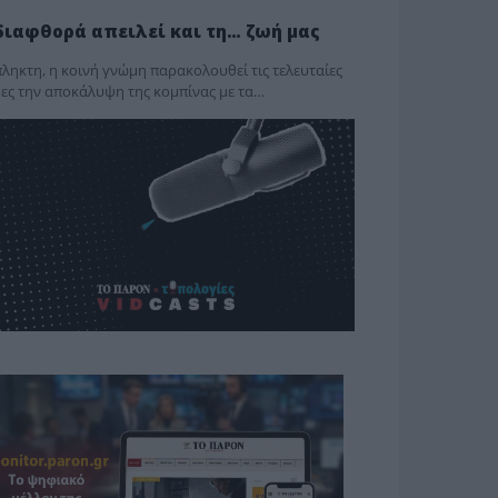
διαφθορά απειλεί και τη… ζωή μας
ληκτη, η κοινή γνώμη παρακολουθεί τις τελευταίες
ες την αποκάλυψη της κο­μπίνας με τα…