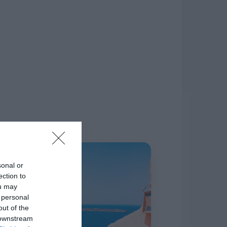
δίκτυο.
Η ΣΤΗΛΗ ΜΑΣ
sonal or
ection to
ou may
 personal
out of the
 downstream