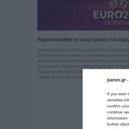
Παρακολουθήστε τους αγώνες του Ευ
Έχοντας φτάσει στους 16 ως μία από τις τέσσερις καλ
η Ολλανδία παρουσίασε την καλύτερη εμφάνιση στο τ
φορά και έκανε τους οπαδούς της Oranje να ονειρεύ
διαγωνισμό. «Πήραμε τα μαθήματά μας από τον αγών
“Είχαμε πολλές συζητήσεις την περασμένη εβδομάδα.
κατοχή μπάλας. Είμαστε πολύ περήφανοι γιατί επιστ
paron.gr 
If you wish 
sensitive in
confirm you
continue se
information 
further disc