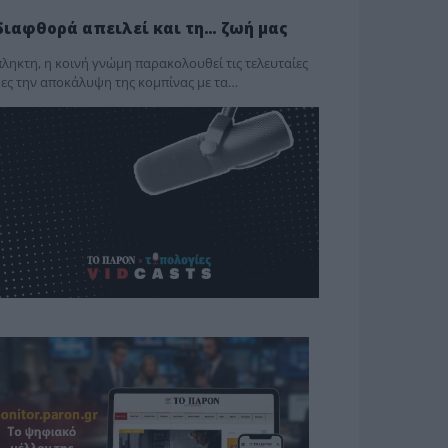
διαφθορά απειλεί και τη… ζωή μας
ληκτη, η κοινή γνώμη παρακολουθεί τις τελευταίες
ες την αποκάλυψη της κο­μπίνας με τα…