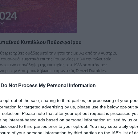
δια
ρωπαϊκού Κυπέλλου Ποδοσφαίρου
ύτερες τρίτες ομάδες μετά την ήττα της με 3-2 από την Αυστρία,
ουρνουά, εμφατικά επι της Ρουμανίας με 3-0 την τελευταία
ονται ένα επανάληψη της επιτυχίας του 1988 σε αυτόν τον
α με την Αυστρία», δήλωσε ο αμυντικός Denzel Dumfries.
 Νομίζω ότι πήγαμε πολύ καλά, ειδικά στο πρέσινγκ και στην
ρέψαμε από τον αγώνα με την Αυστρία.”
-
Do Not Process My Personal Information
to opt-out of the sale, sharing to third parties, or processing of your per
formation for targeted advertising by us, please use the below opt-out s
r selection. Please note that after your opt-out request is processed y
eing interest-based ads based on personal information utilized by us or
disclosed to third parties prior to your opt-out. You may separately opt-
losure of your personal information by third parties on the IAB’s list of