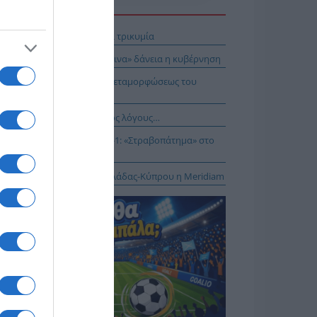
Η ΕΙΔΗΣΕΩΝ
 Απ’ έξω νηνεμία και… μέσα τρικυμία
ει το στοίχημα με τα «κόκκινα» δάνεια η κυβέρνηση
E: Η Θεία Λειτουργία της Μεταμορφώσεως του
τήρος
νησαν, αλλά για τους λάθος λόγους…
αθηναϊκός – ΤΣΣΚΑ 1948 1-1: «Στραβοπάτημα» στο
ΚΑ
: Στο έργο διασύνδεσης Ελλάδας-Κύπρου η Meridiam