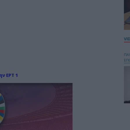
VI
ΠΑ
ΕΠ
ν EΡΤ 1
Κου
περ
στή
και