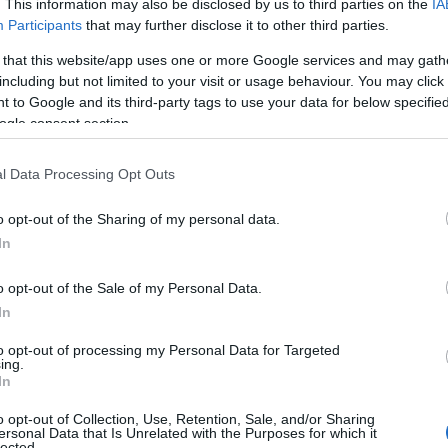
. This information may also be disclosed by us to third parties on the
IA
Participants
that may further disclose it to other third parties.
 that this website/app uses one or more Google services and may gath
including but not limited to your visit or usage behaviour. You may click 
 to Google and its third-party tags to use your data for below specifi
ogle consent section.
l Data Processing Opt Outs
o opt-out of the Sharing of my personal data.
Τσώχος
Τσώχος
In
Τσώχος
Τσώχος
o opt-out of the Sale of my Personal Data.
2027
In
κυβέρνηση
κυβέρνηση
to opt-out of processing my Personal Data for Targeted
ing.
In
o opt-out of Collection, Use, Retention, Sale, and/or Sharing
ersonal Data that Is Unrelated with the Purposes for which it
lected.