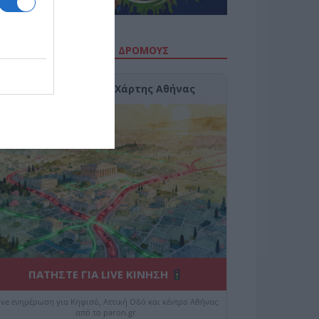
ΙΤΕ ΤΗΝ ΚΙΝΗΣΗ ΣΤΟΥΣ ΔΡΌΜΟΥΣ
Κίνηση Τώρα: Live Χάρτης Αθήνας
ΠΑΤΗΣΤΕ ΓΙΑ LIVE ΚΙΝΗΣΗ
ive ενημέρωση για Κηφισό, Αττική Οδό και κέντρο Αθήνας
από το paron.gr