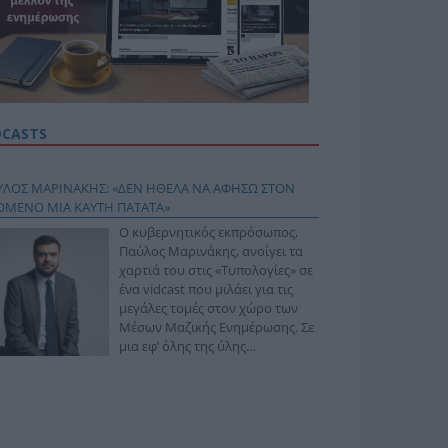
DCASTS
ΥΛΟΣ ΜΑΡΙΝΑΚΗΣ: «ΔΕΝ ΗΘΕΛΑ ΝΑ ΑΦΗΣΩ ΣΤΟΝ
ΟΜΕΝΟ ΜΙΑ ΚΑΥΤΗ ΠΑΤΑΤΑ»
Ο κυβερνητικός εκπρόσωπος,
Παύλος Μαρινάκης, ανοίγει τα
χαρτιά του στις «Τυπολογίες» σε
ένα vidcast που μιλάει για τις
μεγάλες τομές στον χώρο των
Μέσων Μαζικής Ενημέρωσης. Σε
μια εφ’ όλης της ύλης
συνέντευξη στον Βασίλη
φόπουλο, αναλύει το χρονοδιάγραμμα για τις
ιφερειακές και ραδιοφωνικές άδειες, το πακέτο
ριξης των 80 εκατομμυρίων ευρώ για τον Τύπο, αλλά
 την πρωτοβουλία για την άρση της ανωνυμίας στο