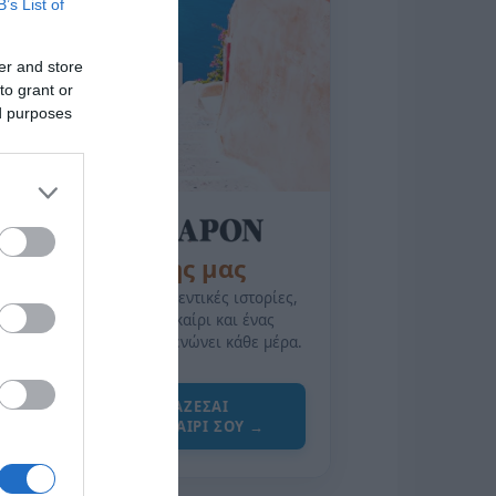
B’s List of
er and store
to grant or
ed purposes
της Ζωής μας
Οι άνθρωποι, οι αυθεντικές ιστορίες,
το ελληνικό καλοκαίρι και ένας
πολιτισμός που μας ενώνει κάθε μέρα.
ΌΣΑ ΧΡΕΙΆΖΕΣΑΙ
ΓΙΑ ΤΟ ΚΑΛΟΚΑΊΡΙ ΣΟΥ →