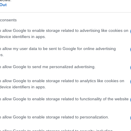
ΡΟ
Out
ΝΔ:
consents
Χάν
o allow Google to enable storage related to advertising like cookies on
LIV
evice identifiers in apps.
Παναθηναϊκός – ΤΣΣΚΑ 1948 LIVE: Η
Σω
τηλεοπτική μετάδοση του αγώνα (ΣΚΑΪ)
Ξύπ
o allow my user data to be sent to Google for online advertising
s.
Παν
ΟΑ
to allow Google to send me personalized advertising.
Αυτό το εύκολο hairstyle παραλίας είναι
GSI
ό,τι πιο chic για τα beach looks σου
o allow Google to enable storage related to analytics like cookies on
evice identifiers in apps.
o allow Google to enable storage related to functionality of the website
Η
Fitness routine για το καλοκαίρι: 4 hacks
που αξίζει να δοκιμάσεις
o allow Google to enable storage related to personalization.
o allow Google to enable storage related to security, including