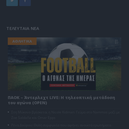
ΤΕΛΕΥΤΑΙΑ ΝΕΑ
ΑΘΛΗΤΙΚΑ
ΠΑΟΚ – Άντερλεχτ LIVE: Η τηλεοπτική μετάδοση
του αγώνα (OPEN)
Στη Μύκονο βρίσκεται η Nicole Kidman: Γεύμα στο Nammos μαζί με
Zoe Saldaña και Omar Epps
Ρένα Δούρου: Θολή συμφωνία που αφήνει ανοικτά ερωτήματα