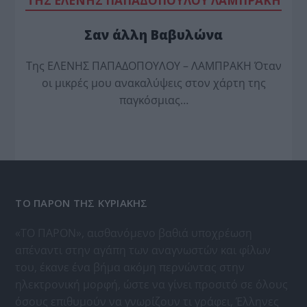
TΗΣ ΕΛΕΝΗΣ ΠΑΠΑΔΟΠΟΥΛΟΥ ΛΑΜΠΡΑΚΗ
Σαν άλλη Βαβυλώνα
Της ΕΛΕΝΗΣ ΠΑΠΑΔΟΠΟΥΛΟΥ – ΛΑΜΠΡΑΚΗ Όταν
οι μικρές μου ανακαλύψεις στον χάρτη της
παγκόσμιας…
ΤΟ ΠΑΡΟΝ ΤΗΣ ΚΥΡΙΑΚΗΣ
«ΤΟ ΠΑΡΟΝ», αισθανόμενο βαθιά υποχρέωση
απέναντι στην αγάπη των αναγνωστών και φίλων
του, έκανε ένα βήμα ακόμη περνώντας στην
ηλεκτρονική μορφή, ώστε να γίνει προσιτό σε όλους
όσους επιθυμούν να γνωρίζουν τι γράφει, Έλληνες