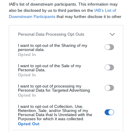
IAB’s list of downstream participants. This information may
also be disclosed by us to third parties on the
IAB’s List of
Downstream Participants
that may further disclose it to other
third parties.
Please note that this website/app uses one or more Google
Personal Data Processing Opt Outs
services and may gather and store information including but
ΠΑΤΗΣΤΕ ΓΙΑ LIVE ΚΙΝΗΣΗ
not limited to your visit or usage behaviour. You may click to
I want to opt-out of the Sharing of my
personal data.
grant or deny consent to Google and its third-party tags to
Opted In
Live ενημέρωση για Κηφισό, Αττική Οδό και κέντρο Αθήνας από το
use your data for below specified purposes in below Google
paron.gr
consent section.
I want to opt-out of the Sale of my
Personal Data.
ΤΟ ΠΑΡΟΝ ΤΗΣ ΚΥΡΙΑΚΗΣ
Opted In
I want to opt-out of processing my
Personal Data for Targeted Advertising.
Opted In
I want to opt-out of Collection, Use,
Retention, Sale, and/or Sharing of my
Personal Data that Is Unrelated with the
Purposes for which it was collected.
Opted Out