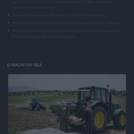
σχετικά με τα κυριαρχικά δικαιώματα της Ελλάδας έναντι της
τουρκικής επιθετικότητας
Ο Μιλάν Βιτάλις στην ΑΕΚ μέχρι το 2030! Ο νέος ηγέτης;
PAOK On Fire: Ψάχνει το «μπαμ» με την Άντερλεχτ στην Τούμπα!
Λίνα Μενδώνη: Αυτοψία στα Αιγόσθενα, στο αρχαίο φρούριο, στα
βυζαντινά και μεταβυζαντινά μνημεία
ΔΗΜΟΦΙΛΗ ΝΕΑ