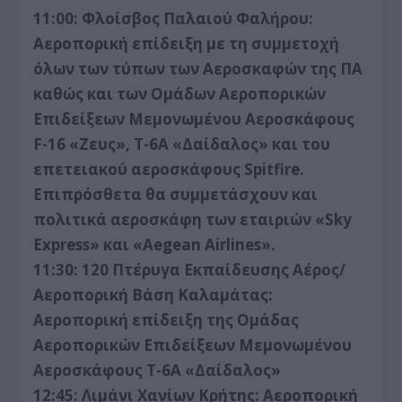
11:00: Φλοίσβος Παλαιού Φαλήρου:
Αεροπορική επίδειξη με τη συμμετοχή
όλων των τύπων των Αεροσκαφών της ΠΑ
καθώς και των Ομάδων Αεροπορικών
Επιδείξεων Μεμονωμένου Αεροσκάφους
F-16 «Ζευς», T-6A «Δαίδαλος» και του
επετειακού αεροσκάφους Spitfire.
Επιπρόσθετα θα συμμετάσχουν και
πολιτικά αεροσκάφη των εταιριών «Sky
Express» και «Aegean Airlines».
11:30: 120 Πτέρυγα Εκπαίδευσης Αέρος/
Αεροπορική Βάση Καλαμάτας:
Αεροπορική επίδειξη της Ομάδας
Αεροπορικών Επιδείξεων Μεμονωμένου
Αεροσκάφους T-6A «Δαίδαλος»
12:45: Λιμάνι Χανίων Κρήτης:
Αεροπορική