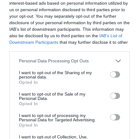
interest-based ads based on personal information utilized by
ΔΕΙΤΕ ΤΗΝ ΚΙΝΗΣΗ ΣΤΟΥΣ ΔΡΌΜΟΥΣ
us or personal information disclosed to third parties prior to
your opt-out. You may separately opt-out of the further
disclosure of your personal information by third parties on the
Κίνηση Τώρα: Live Χάρτης Αθήνας
IAB’s list of downstream participants. This information may
also be disclosed by us to third parties on the
IAB’s List of
Downstream Participants
that may further disclose it to other
third parties.
Please note that this website/app uses one or more Google
Personal Data Processing Opt Outs
services and may gather and store information including but
not limited to your visit or usage behaviour. You may click to
I want to opt-out of the Sharing of my
personal data.
grant or deny consent to Google and its third-party tags to
Opted In
use your data for below specified purposes in below Google
consent section.
I want to opt-out of the Sale of my
Personal Data.
Opted In
I want to opt-out of processing my
ΠΑΤΗΣΤΕ ΓΙΑ LIVE ΚΙΝΗΣΗ
Personal Data for Targeted Advertising.
Opted In
Live ενημέρωση για Κηφισό, Αττική Οδό και κέντρο Αθήνας από το
paron.gr
I want to opt-out of Collection, Use,