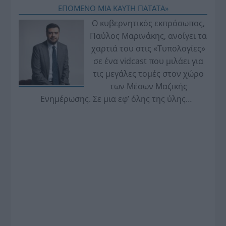
ΕΠΟΜΕΝΟ ΜΙΑ ΚΑΥΤΗ ΠΑΤΑΤΑ»
Ο κυβερνητικός εκπρόσωπος,
Παύλος Μαρινάκης, ανοίγει τα
χαρτιά του στις «Τυπολογίες»
σε ένα vidcast που μιλάει για
τις μεγάλες τομές στον χώρο
των Μέσων Μαζικής
Ενημέρωσης. Σε μια εφ’ όλης της ύλης
συνέντευξη στον Βασίλη Κουφόπουλο, αναλύει
το χρονοδιάγραμμα για τις περιφερειακές και
ραδιοφωνικές άδειες, το πακέτο στήριξης των 80
εκατομμυρίων ευρώ για τον Τύπο, αλλά και την
πρωτοβουλία για την άρση της ανωνυμίας στο
διαδίκτυο.