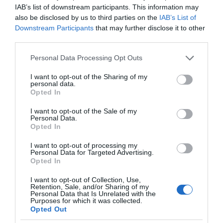
IAB’s list of downstream participants. This information may
also be disclosed by us to third parties on the
IAB’s List of
Downstream Participants
that may further disclose it to other
Ξορκίζουν τις διπλές
εκλογές στο Μαξίμου
third parties.
Please note that this website/app uses one or more Google
Personal Data Processing Opt Outs
services and may gather and store information including but
not limited to your visit or usage behaviour. You may click to
I want to opt-out of the Sharing of my
personal data.
Ο καιρός των
grant or deny consent to Google and its third-party tags to
Opted In
επομένων ημερών:
use your data for below specified purposes in below Google
Κανονικός Αύγουστος
consent section.
με δυνατούς βοριάδες
I want to opt-out of the Sale of my
Personal Data.
και σταδιακή άνοδο
Opted In
της θερμοκρασίας
I want to opt-out of processing my
Personal Data for Targeted Advertising.
Κοινοποιήστε:
Opted In
I want to opt-out of Collection, Use,
Facebook
Retention, Sale, and/or Sharing of my
Personal Data that Is Unrelated with the
X
Purposes for which it was collected.
LinkedIn
Opted Out