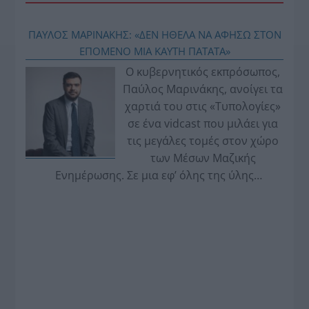
ΠΑΥΛΟΣ ΜΑΡΙΝΑΚΗΣ: «ΔΕΝ ΗΘΕΛΑ ΝΑ ΑΦΗΣΩ ΣΤΟΝ
ΕΠΟΜΕΝΟ ΜΙΑ ΚΑΥΤΗ ΠΑΤΑΤΑ»
Ο κυβερνητικός εκπρόσωπος,
Παύλος Μαρινάκης, ανοίγει τα
χαρτιά του στις «Τυπολογίες»
σε ένα vidcast που μιλάει για
τις μεγάλες τομές στον χώρο
των Μέσων Μαζικής
Ενημέρωσης. Σε μια εφ’ όλης της ύλης
συνέντευξη στον Βασίλη Κουφόπουλο, αναλύει
το χρονοδιάγραμμα για τις περιφερειακές και
ραδιοφωνικές άδειες, το πακέτο στήριξης των 80
εκατομμυρίων ευρώ για τον Τύπο, αλλά και την
πρωτοβουλία για την άρση της ανωνυμίας στο
διαδίκτυο.