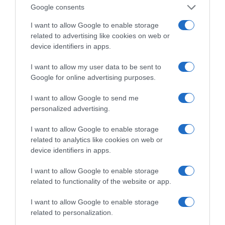
Tags:
featslider
,
homeslider
,
ΑΣΦΑΛΙΣΤΙΚΟ
Google consents
ΣΥΣΤΗΜΑ
,
ΕΡΓΑΣΙΑΚΟ
,
ΜΑΞΙΜΟΥ
,
ΠΟΛΙΤΙΚΗ
,
ΤΟ
I want to allow Google to enable storage
ΠΑΡΟΝ ΤΗΣ ΚΥΡΙΑΚΗΣ
related to advertising like cookies on web or
device identifiers in apps.
I want to allow my user data to be sent to
Google for online advertising purposes.
I want to allow Google to send me
personalized advertising.
I want to allow Google to enable storage
Η διαφθορά απειλεί και τη… ζωή μας
related to analytics like cookies on web or
device identifiers in apps.
Έκπληκτη, η κοινή γνώμη παρακολουθεί τις
I want to allow Google to enable storage
τελευταίες μέρες την αποκάλυψη της κο­μπίνας
related to functionality of the website or app.
με τα…
I want to allow Google to enable storage
related to personalization.