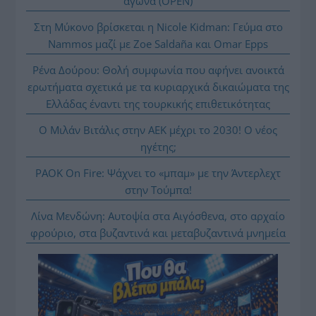
αγώνα (OPEN)
Στη Μύκονο βρίσκεται η Nicole Kidman: Γεύμα στο
Nammos μαζί με Zoe Saldaña και Omar Epps
Ρένα Δούρου: Θολή συμφωνία που αφήνει ανοικτά
ερωτήματα σχετικά με τα κυριαρχικά δικαιώματα της
Ελλάδας έναντι της τουρκικής επιθετικότητας
Ο Μιλάν Βιτάλις στην ΑΕΚ μέχρι το 2030! Ο νέος
ηγέτης;
PAOK On Fire: Ψάχνει το «μπαμ» με την Άντερλεχτ
στην Τούμπα!
Λίνα Μενδώνη: Αυτοψία στα Αιγόσθενα, στο αρχαίο
φρούριο, στα βυζαντινά και μεταβυζαντινά μνημεία