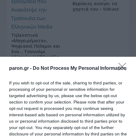
Βερύκιος ανοίγει τα
χαρτιά του – Vidcast
Τηλεοπτικά
«Μαγειρέματα»,
Ψηφιακοί Πόλεμοι και
ένα… Τσουνάμι
Αλλαγών: Η Εβδομάδα
που Ανακάτεψε την
Τράπουλα των
paron.gr -
Do Not Process My Personal Information
Ελληνικών Media
If you wish to opt-out of the sale, sharing to third parties, or
processing of your personal or sensitive information for
targeted advertising by us, please use the below opt-out
section to confirm your selection. Please note that after your
ΤΣΟΥΝΑΜΙ ψηφιακής οργής… συμπαρασύρει την
opt-out request is processed you may continue seeing
κυβέρνηση
interest-based ads based on personal information utilized by
us or personal information disclosed to third parties prior to
your opt-out. You may separately opt-out of the further
disclosure of your personal information by third parties on the