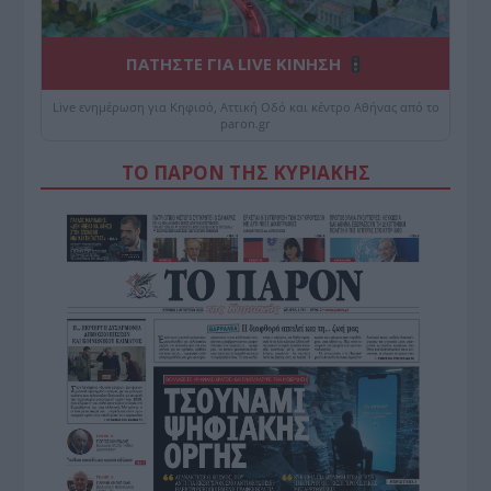
ΠΑΤΗΣΤΕ ΓΙΑ LIVE ΚΙΝΗΣΗ
Live ενημέρωση για Κηφισό, Αττική Οδό και κέντρο Αθήνας από το
paron.gr
ΤΟ ΠΑΡΟΝ ΤΗΣ ΚΥΡΙΑΚΗΣ