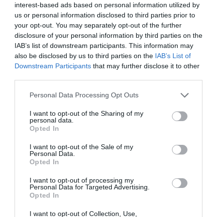
πρωτοβουλία για την άρση της ανωνυμίας στο
interest-based ads based on personal information utilized by
διαδίκτυο.
us or personal information disclosed to third parties prior to
your opt-out. You may separately opt-out of the further
disclosure of your personal information by third parties on the
IAB’s list of downstream participants. This information may
also be disclosed by us to third parties on the
IAB’s List of
Downstream Participants
that may further disclose it to other
third parties.
Please note that this website/app uses one or more Google
Personal Data Processing Opt Outs
services and may gather and store information including but
not limited to your visit or usage behaviour. You may click to
I want to opt-out of the Sharing of my
personal data.
grant or deny consent to Google and its third-party tags to
Opted In
use your data for below specified purposes in below Google
consent section.
Η ΣΤΗΛΗ ΜΑΣ
I want to opt-out of the Sale of my
Personal Data.
Opted In
I want to opt-out of processing my
Personal Data for Targeted Advertising.
Opted In
I want to opt-out of Collection, Use,