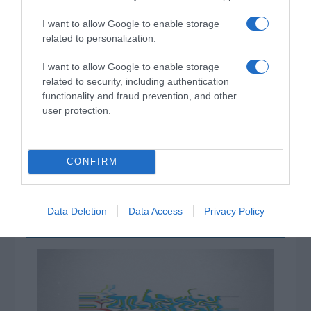
I want to allow Google to enable storage
ΤΟ ΠΑΡΟΝ: Ρυθμιστής ο Αντώνης Σαμαράς – Απειλή
related to personalization.
για ΝΔ
I want to allow Google to enable storage
Προβληματίζει το κύμα φυγής των συνταξιούχων
related to security, including authentication
functionality and fraud prevention, and other
Αντίστροφη μέτρηση για το Μπέρμιγχαμ 2026:
user protection.
Ιστορική ελληνική παρουσία στο Ευρωπαϊκό Στίβου
Η Ναυτιλία εκπέμπει «SOS»
CONFIRM
Τι πρέπει να κάνετε σε περίπτωση που σας τσιμπήσει
μωβ μέδουσα
Πώς να κάνετε «smart spending» στις φετινές σας
Data Deletion
Data Access
Privacy Policy
διακοπές