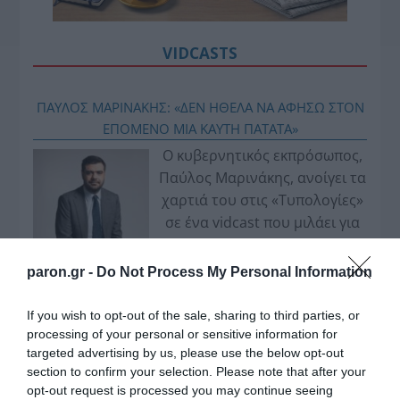
VIDCASTS
ΠΑΥΛΟΣ ΜΑΡΙΝΑΚΗΣ: «ΔΕΝ ΗΘΕΛΑ ΝΑ ΑΦΗΣΩ ΣΤΟΝ
ΕΠΟΜΕΝΟ ΜΙΑ ΚΑΥΤΗ ΠΑΤΑΤΑ»
Ο κυβερνητικός εκπρόσωπος,
Παύλος Μαρινάκης, ανοίγει τα
χαρτιά του στις «Τυπολογίες»
σε ένα vidcast που μιλάει για
τις μεγάλες τομές στον χώρο
των Μέσων Μαζικής
paron.gr -
Do Not Process My Personal Information
Ενημέρωσης. Σε μια εφ’ όλης της ύλης
συνέντευξη στον Βασίλη Κουφόπουλο, αναλύει
If you wish to opt-out of the sale, sharing to third parties, or
το χρονοδιάγραμμα για τις περιφερειακές και
processing of your personal or sensitive information for
targeted advertising by us, please use the below opt-out
ραδιοφωνικές άδειες, το πακέτο στήριξης των 80
section to confirm your selection. Please note that after your
εκατομμυρίων ευρώ για τον Τύπο, αλλά και την
opt-out request is processed you may continue seeing