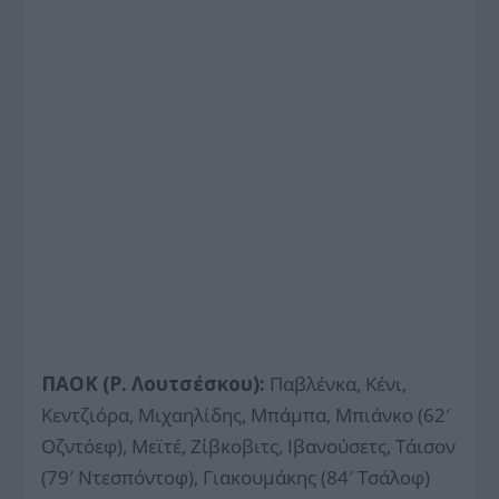
ΠΑΟΚ (Ρ. Λουτσέσκου):
Παβλένκα, Κένι,
Κεντζιόρα, Μιχαηλίδης, Μπάμπα, Μπιάνκο (62′
Οζντόεφ), Μεϊτέ, Ζίβκοβιτς, Ιβανούσετς, Τάισον
(79′ Ντεσπόντοφ), Γιακουμάκης (84′ Τσάλοφ)