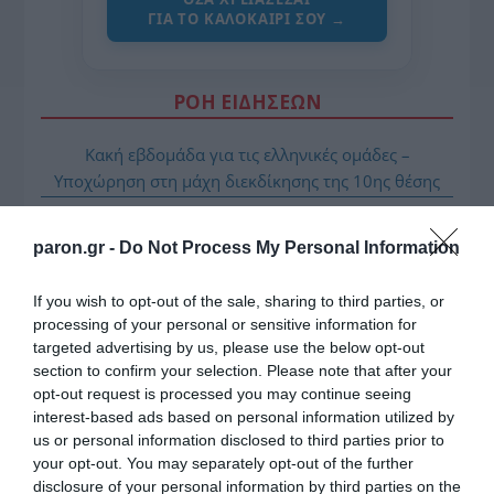
ΓΙΑ ΤΟ ΚΑΛΟΚΑΊΡΙ ΣΟΥ →
ΡΟΗ ΕΙΔΗΣΕΩΝ
Κακή εβδομάδα για τις ελληνικές ομάδες –
Υποχώρηση στη μάχη διεκδίκησης της 10ης θέσης
Κλασικός Δεκαπενταύγουστος με ηλιοφάνεια, υψηλές
θερμοκρασίες και ισχυρά μελτέμια την εβδομάδα
paron.gr -
Do Not Process My Personal Information
που έρχεται
If you wish to opt-out of the sale, sharing to third parties, or
Όρθρος και Θεία Λειτουργία live: Δείτε την Κυριακή Ι΄
processing of your personal or sensitive information for
Ματθαίου
targeted advertising by us, please use the below opt-out
section to confirm your selection. Please note that after your
ΤΟ ΠΑΡΟΝ: Ρυθμιστής ο Αντώνης Σαμαράς – Απειλή
opt-out request is processed you may continue seeing
για ΝΔ
interest-based ads based on personal information utilized by
us or personal information disclosed to third parties prior to
Προβληματίζει το κύμα φυγής των συνταξιούχων
your opt-out. You may separately opt-out of the further
disclosure of your personal information by third parties on the
Αντίστροφη μέτρηση για το Μπέρμιγχαμ 2026: