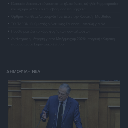
Κλασικός Δεκαπενταύγουστος με ηλιοφάνεια, υψηλές θερμοκρασίες
και ισχυρά μελτέμια την εβδομάδα που έρχεται
Όρθρος και Θεία Λειτουργία live: Δείτε την Κυριακή Ι΄ Ματθαίου
ΤΟ ΠΑΡΟΝ: Ρυθμιστής ο Αντώνης Σαμαράς – Απειλή για ΝΔ
Προβληματίζει το κύμα φυγής των συνταξιούχων
Αντίστροφη μέτρηση για το Μπέρμιγχαμ 2026: Ιστορική ελληνική
παρουσία στο Ευρωπαϊκό Στίβου
ΔΗΜΟΦΙΛΗ ΝΕΑ