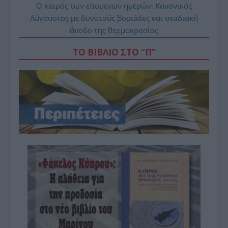
Ο καιρός των επομένων ημερών: Κανονικός
Αύγουστος με δυνατούς βοριάδες και σταδιακή
άνοδο της θερμοκρασίας
ΤΟ ΒΙΒΛΙΟ ΣΤΟ “Π”