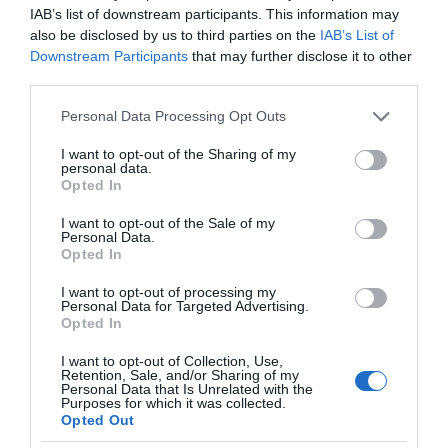
IAB’s list of downstream participants. This information may
Ιστορική ελληνική παρουσία στο Ευρωπαϊκό Στίβου
also be disclosed by us to third parties on the
IAB’s List of
Downstream Participants
that may further disclose it to other
third parties.
Please note that this website/app uses one or more Google
Personal Data Processing Opt Outs
services and may gather and store information including but
not limited to your visit or usage behaviour. You may click to
I want to opt-out of the Sharing of my
personal data.
grant or deny consent to Google and its third-party tags to
Opted In
use your data for below specified purposes in below Google
consent section.
I want to opt-out of the Sale of my
Personal Data.
Opted In
I want to opt-out of processing my
ΔΕΙΤΕ ΤΗΝ ΚΙΝΗΣΗ ΣΤΟΥΣ ΔΡΌΜΟΥΣ
Personal Data for Targeted Advertising.
Opted In
Κίνηση Τώρα: Live Χάρτης Αθήνας
I want to opt-out of Collection, Use,
Retention, Sale, and/or Sharing of my
Personal Data that Is Unrelated with the
Purposes for which it was collected.
Opted Out