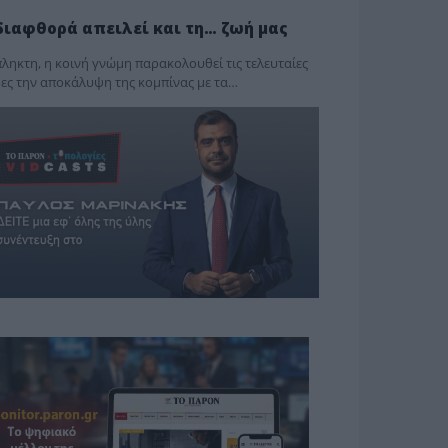
διαφθορά απειλεί και τη… ζωή μας
ληκτη, η κοινή γνώμη παρακολουθεί τις τελευταίες
ες την αποκάλυψη της κο­μπίνας με τα…