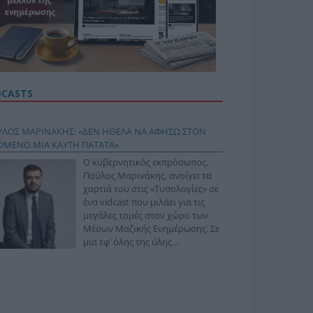
DCASTS
ΥΛΟΣ ΜΑΡΙΝΑΚΗΣ: «ΔΕΝ ΗΘΕΛΑ ΝΑ ΑΦΗΣΩ ΣΤΟΝ
ΟΜΕΝΟ ΜΙΑ ΚΑΥΤΗ ΠΑΤΑΤΑ»
Ο κυβερνητικός εκπρόσωπος,
Παύλος Μαρινάκης, ανοίγει τα
χαρτιά του στις «Τυπολογίες» σε
ένα vidcast που μιλάει για τις
μεγάλες τομές στον χώρο των
Μέσων Μαζικής Ενημέρωσης. Σε
μια εφ’ όλης της ύλης
συνέντευξη στον Βασίλη
φόπουλο, αναλύει το χρονοδιάγραμμα για τις
ιφερειακές και ραδιοφωνικές άδειες, το πακέτο
ριξης των 80 εκατομμυρίων ευρώ για τον Τύπο, αλλά
 την πρωτοβουλία για την άρση της ανωνυμίας στο