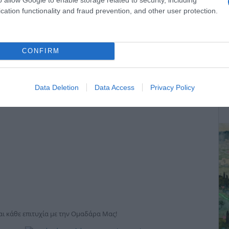
2-23 και το νταμπλ 2023-24. Με την τσεχική ομάδα αγωνίστηκε
cation functionality and fraud prevention, and other user protection.
ας 7 γκολ και μοιράζοντας 24 ασίστ.
Φινλανδίας από το 2019 και έχει αγωνιστεί σε 28 αγώνες (1
CONFIRM
ΔΕ
Data Deletion
Data Access
Privacy Policy
αι κάθε επιτυχία με την Ομαδάρα Μας!