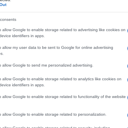
ΡΟ
Out
Όσ
consents
Σάκ
διό
o allow Google to enable storage related to advertising like cookies on
κόσμο;
Βρυ
evice identifiers in apps.
Βου
ρφες ιστορίες, για το πόσο παθιασμένα στηρίζουν τον σύλλογο
o allow my user data to be sent to Google for online advertising
απο
υς εντός, όσο και στους εκτός έδρας αγώνες. Ελπίζω αυτό να
s.
 μου, θα προσπαθήσω να δίνω τα πάντα μέσα στο γήπεδο και,
ΕΡΤ
ατό τρόπο. Γι’ αυτό βρίσκομαι εδώ. Ας έχουμε μια σπουδαία
ρο
to allow Google to send me personalized advertising.
Έτο
στή Κάαν Κάιρινεν (Kasper Kaan Özden Kairinen) με
Θα
o allow Google to enable storage related to analytics like cookies on
θνής μέσος υπέγραψε συμβόλαιο συνεργασίας με την ομάδα
evice identifiers in apps.
Το 
ασφ
 στην πόλη Τούρκου της Φινλανδίας. Άρχισε την ποδοσφαιρική
o allow Google to enable storage related to functionality of the website
Βο
ανε επαγγελματικό ντεμπούτο το 2014, πριν ακόμα κλείσει τα 16
ιλαντ, με την οποία είχε συμμετοχή στην κατάκτηση του
τη νορβηγική Λίλεστρομ, αρχικά ως δανεικός και στη συνέχεια
o allow Google to enable storage related to personalization.
ωτάθλημα, αποκτήθηκε από τη Σπάρτα Πράγας το 2022 και μαζί
o allow Google to enable storage related to security, including