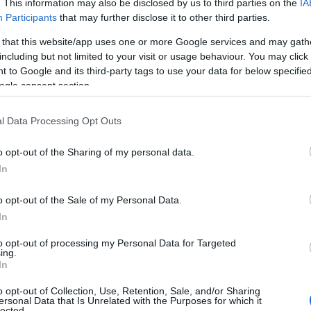
. This information may also be disclosed by us to third parties on the
IA
έξεις να συνεχίσεις την καριέρα σου στην ΑΕΚ;
Participants
that may further disclose it to other third parties.
 χρόνια, τόσο για τις επιτυχίες της στην Ευρώπη όσο και στο
 that this website/app uses one or more Google services and may gath
ι πολλούς ταλαντούχους και σπουδαίους ποδοσφαιριστές. Αυτό
including but not limited to your visit or usage behaviour. You may click 
οίο ήθελα να συμμετάσχω, και ελπίζω να συμβάλω ώστε να
 to Google and its third-party tags to use your data for below specifi
 Όπως φαίνονται τα πράγματα αυτή τη στιγμή, το μέλλον
ogle consent section.
τύχουμε σπουδαία πράγματα όλοι μαζί.
ς τις πρώτες ώρες με την ομάδα;
l Data Processing Opt Outs
ες μου και όλο το επιτελείο ήταν πραγματικά θερμή. Ήταν
 και το ένιωσα από την πρώτη κιόλας ημέρα. Οι πρώτες μου
o opt-out of the Sharing of my personal data.
 χαρούμενος.
In
o opt-out of the Sale of my Personal Data.
In
to opt-out of processing my Personal Data for Targeted
ing.
In
o opt-out of Collection, Use, Retention, Sale, and/or Sharing
ersonal Data that Is Unrelated with the Purposes for which it
lected.