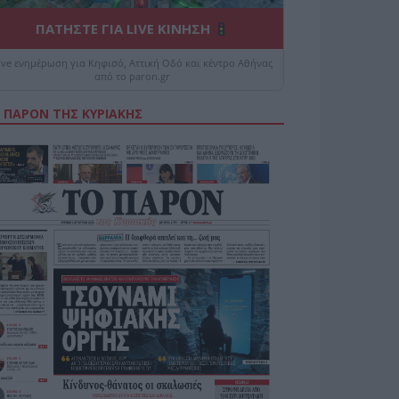
ΠΑΤΗΣΤΕ ΓΙΑ LIVE ΚΙΝΗΣΗ
ive ενημέρωση για Κηφισό, Αττική Οδό και κέντρο Αθήνας
από το paron.gr
 ΠΑΡΟΝ ΤΗΣ ΚΥΡΙΑΚΗΣ