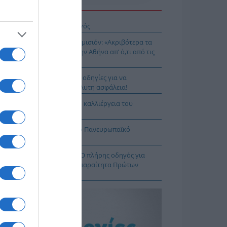
Η ΕΙΔΗΣΕΩΝ
ιος Νικάνωρ ο θαυματουργός
ης Αρναούτογλου προς Κομισιόν: «Ακριβότερα τα
δια από τους Ευζώνους στην Αθήνα απ’ ό,τι από τις
ξέλλες μέχρι την Ελλάδα»
τιές χωρίς ρίσκο: 8 χρυσές οδηγίες για να
λαμβάνεις το νερό με απόλυτη ασφάλεια!
3 – «Project Περιφέρεια»: Η καλλιέργεια του
δάκινου στη Νάουσα
ιμη η Λίμνη Στράτου για το Πανευρωπαϊκό
λάσσιου Σκι Νέων
φαρμακείο των διακοπών: Ο πλήρης οδηγός για
αλείς εξορμήσεις και τα απαραίτητα Πρώτων
ηθειών