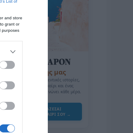
B’s List of
er and store
to grant or
ed purposes
της Ζωής μας
Οι άνθρωποι, οι αυθεντικές ιστορίες,
το ελληνικό καλοκαίρι και ένας
πολιτισμός που μας ενώνει κάθε μέρα.
ΌΣΑ ΧΡΕΙΆΖΕΣΑΙ
ΓΙΑ ΤΟ ΚΑΛΟΚΑΊΡΙ ΣΟΥ →