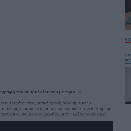
VI
ΠΑ
ΕΠ
πογραφή του συμβολαίου σου με την ΑΕΚ;
ύο ημέρες ήταν πραγματικά τρελές, αλλά είμαι πολύ
ας όλους, τους παίκτες και το προπονητικό επιτελείο. Χαίρομαι
Κου
ά τεστ και ανυπομονώ να ξεκινήσω με την ομάδα τη νέα σεζόν.
περ
στή
και