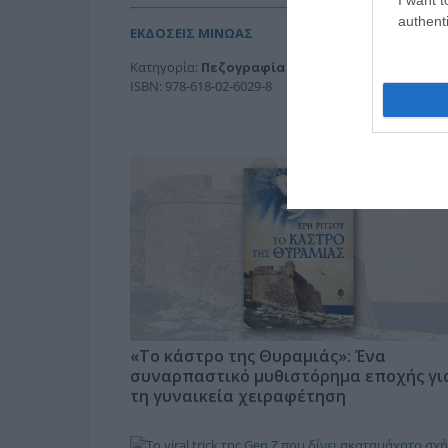
authenti
ΕΚΔΟΣΕΙΣ ΜΙΝΩΑΣ
Κατηγορία:
Πεζογραφία Ελληνική
ISBN: 978-618-02-6029-8
«Το κάστρο της Θυραμιάς»: Ένα
συναρπαστικό μυθιστόρημα εποχής γι
τη γυναικεία χειραφέτηση