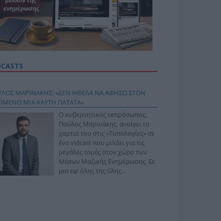
DCASTS
ΥΛΟΣ ΜΑΡΙΝΑΚΗΣ: «ΔΕΝ ΗΘΕΛΑ ΝΑ ΑΦΗΣΩ ΣΤΟΝ
ΟΜΕΝΟ ΜΙΑ ΚΑΥΤΗ ΠΑΤΑΤΑ»
Ο κυβερνητικός εκπρόσωπος,
Παύλος Μαρινάκης, ανοίγει τα
χαρτιά του στις «Τυπολογίες» σε
ένα vidcast που μιλάει για τις
μεγάλες τομές στον χώρο των
Μέσων Μαζικής Ενημέρωσης. Σε
μια εφ’ όλης της ύλης
συνέντευξη στον Βασίλη
φόπουλο, αναλύει το χρονοδιάγραμμα για τις
ιφερειακές και ραδιοφωνικές άδειες, το πακέτο
ριξης των 80 εκατομμυρίων ευρώ για τον Τύπο, αλλά
 την πρωτοβουλία για την άρση της ανωνυμίας στο