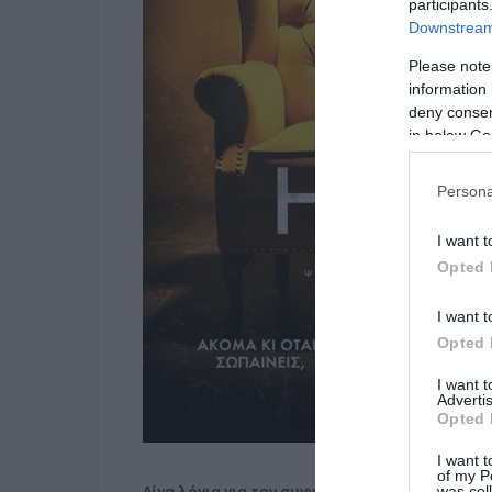
participants
Downstream 
Please note
information 
deny consent
in below Go
Persona
I want t
Opted 
I want t
Opted 
I want 
Advertis
Opted 
I want t
of my P
Λίγα λόγια για τον συγγραφέα
was col