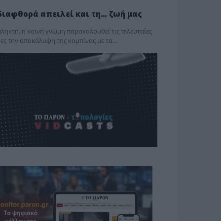
διαφθορά απειλεί και τη… ζωή μας
ληκτη, η κοινή γνώμη παρακολουθεί τις τελευταίες
ες την αποκάλυψη της κο­μπίνας με τα…