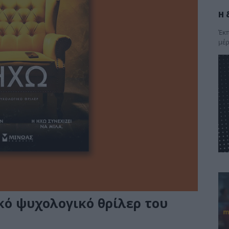
Η 
Έκπ
μέρ
κό ψυχολογικό θρίλερ του