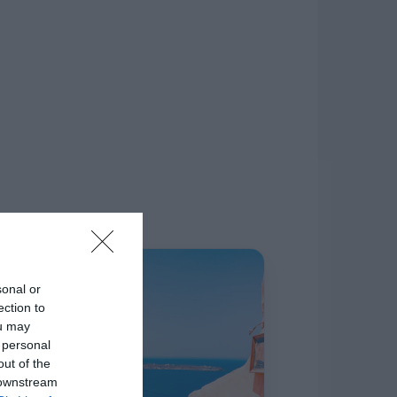
δίκτυο.
Η ΣΤΗΛΗ ΜΑΣ
sonal or
ection to
ou may
 personal
out of the
 downstream