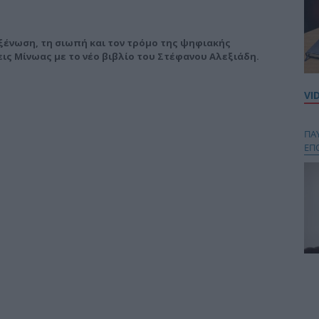
ξένωση, τη σιωπή και τον τρόμο της ψηφιακής
ς Μίνωας με το νέο βιβλίο του Στέφανου Αλεξιάδη.
VI
ΠΑ
ΕΠ
Κου
περ
στή
και