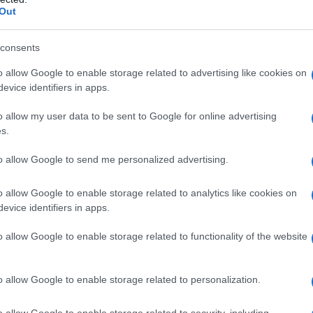
ΡΟ
Out
1993 στη Θεσσαλονίκη, όπου και ζει. Σπούδασε Ελληνική
Ιός
ι ολοκλήρωσε το μεταπτυχιακό του στην Ειδική Αγωγή και στα
consents
6 θ
ηνικό Ανοιχτό Πανεπιστήμιο και το Πανεπιστήμιο Θεσσαλίας.
το Διεθνές Πανεπιστήμιο Ελλάδος και έχει εκπαιδευτεί στο
ΝΔ:
o allow Google to enable storage related to advertising like cookies on
evice identifiers in apps.
Χάν
LIV
o allow my user data to be sent to Google for online advertising
Σω
s.
Ξύπ
to allow Google to send me personalized advertising.
Παν
ΟΑ
o allow Google to enable storage related to analytics like cookies on
evice identifiers in apps.
o allow Google to enable storage related to functionality of the website
o allow Google to enable storage related to personalization.
ΣΕΙΣ ΜΙΝΩΑΣ
o allow Google to enable storage related to security, including