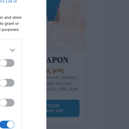
B’s List of
er and store
to grant or
ed purposes
της Ζωής μας
Οι άνθρωποι, οι αυθεντικές ιστορίες,
το ελληνικό καλοκαίρι και ένας
πολιτισμός που μας ενώνει κάθε μέρα.
ΌΣΑ ΧΡΕΙΆΖΕΣΑΙ
ΓΙΑ ΤΟ ΚΑΛΟΚΑΊΡΙ ΣΟΥ →