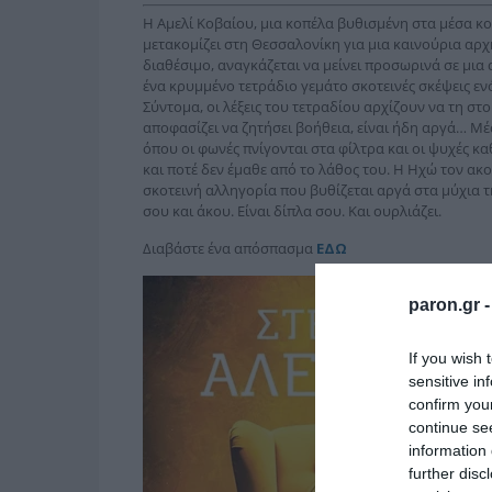
Η Αμελί Κοβαίου, μια κοπέλα βυθισμένη στα μέσα κο
μετακομίζει στη Θεσσαλονίκη για μια καινούρια αρχή. 
διαθέσιμο, αναγκάζεται να μείνει προσωρινά σε μι
ένα κρυμμένο τετράδιο γεμάτο σκοτεινές σκέψεις ε
Σύντομα, οι λέξεις του τετραδίου αρχίζουν να τη στ
αποφασίζει να ζητήσει βοήθεια, είναι ήδη αργά… Μέ
όπου οι φωνές πνίγονται στα φίλτρα και οι ψυχές κα
και ποτέ δεν έμαθε από το λάθος του. Η Ηχώ τον ακο
σκοτεινή αλληγορία που βυθίζεται αργά στα μύχια της
σου και άκου. Είναι δίπλα σου. Και ουρλιάζει.
Διαβάστε ένα απόσπασμα
ΕΔΩ
paron.gr 
If you wish 
sensitive in
confirm you
continue se
information 
further disc