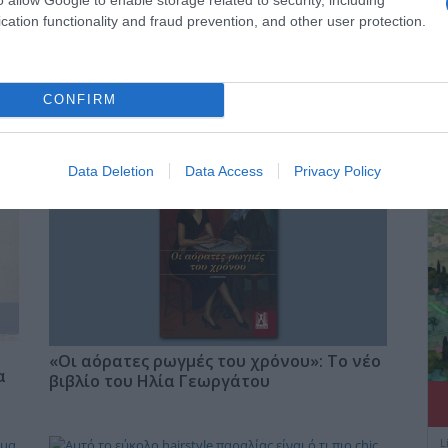
cation functionality and fraud prevention, and other user protection.
ΔΕ
CONFIRM
Data Deletion
Data Access
Privacy Policy
«Οι αόρατες ρωγμές του χρόνου»: Το νέο
α
βιβλίο του Ηλία Γεωργάτου
L