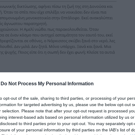
δια
ινωνικής δικτύω­σης, αφήνει πίσω τη ζωή της στη Δονούσα και
Όταν το σπίτι που είχε επιλέξει να νοικιάσει δεν είναι πια
α απομονωμένη μονοκατοικία στην Επτάλοφο. Εκεί ανακαλύπτει
νός άγνωστου παρατηρητή.
οιχειώνουν. Η Αμελί νιώθει πως παρακολουθείται. Όταν
σα σε έναν κόσμο που αντηχεί ασταμάτητα τον εαυτό του, εκεί
θρεφτίζονται σε οθόνες, o Νάρκισσος σκύβει ξανά στο νερό, λες
λουθεί. Δεν μιλά. Δεν ζητά. Μόνο υπάρχει. Ξανά και ξανά. Μια
 ψυχής. Ποιος είπε ότι η σιωπή δεν έχει φωνή; Κλείσε τα αυτιά
-
Do Not Process My Personal Information
to opt-out of the sale, sharing to third parties, or processing of your per
formation for targeted advertising by us, please use the below opt-out s
r selection. Please note that after your opt-out request is processed y
eing interest-based ads based on personal information utilized by us or
disclosed to third parties prior to your opt-out. You may separately opt-
losure of your personal information by third parties on the IAB’s list of