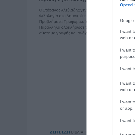
Opted 
Ο Στέφανος Αλεξιάδης γεννήθηκε στις 18 Οκτωβρίου 
Φιλολογία στο Δημοκρίτειο Πανεπιστήμιο Θράκης κα
Google 
Προβλήματα Προφορικού και Γραπτού Λόγου στο Ελλ
Παράλληλα ολοκλήρωσε το τμήμα των Παιδαγωγικών σ
I want t
σύστημα γραφής και ανάγνωσης τυφλών Braille.
web or d
I want t
purpose
I want 
I want t
web or d
I want t
or app.
I want t
ΔΕΙΤΕ ΕΔΩ
ΒΙΒΛΙΑ ΤΟΥ ΣΥΓΓΡΑΦΕΑ ΣΤΙΣ ΕΚΔΟ
I want t