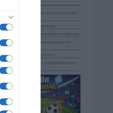
Η ΕΙΔΗΣΕΩΝ
 Δυτικού Νείλου: Έκρηξη κρουσμάτων στην Αττική –
άνατοι στη χώρα
 Απ’ έξω νηνεμία και… μέσα τρικυμία
ει το στοίχημα με τα «κόκκινα» δάνεια η κυβέρνηση
E: Η Θεία Λειτουργία της Μεταμορφώσεως του
τήρος
νησαν, αλλά για τους λάθος λόγους…
αθηναϊκός – ΤΣΣΚΑ 1948 1-1: «Στραβοπάτημα» στο
ΚΑ