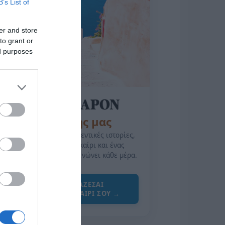
B’s List of
er and store
to grant or
ed purposes
της Ζωής μας
Οι άνθρωποι, οι αυθεντικές ιστορίες,
το ελληνικό καλοκαίρι και ένας
πολιτισμός που μας ενώνει κάθε μέρα.
ΌΣΑ ΧΡΕΙΆΖΕΣΑΙ
ΓΙΑ ΤΟ ΚΑΛΟΚΑΊΡΙ ΣΟΥ →