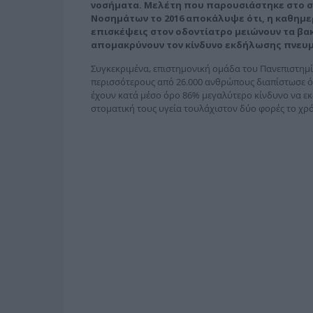
νοσήματα. Μελέτη που παρουσιάστηκε στο συ
Νοσημάτων το 2016 αποκάλυψε ότι, η καθημερ
επισκέψεις στον οδοντίατρο μειώνουν τα βακ
απομακρύνουν τον κίνδυνο εκδήλωσης πνευμ
Συγκεκριμένα, επιστημονική ομάδα του Πανεπιστημίου
περισσότερους από 26.000 ανθρώπους διαπίστωσε ότ
έχουν κατά μέσο όρο 86% μεγαλύτερο κίνδυνο να εκ
στοματική τους υγεία τουλάχιστον δύο φορές το χρό