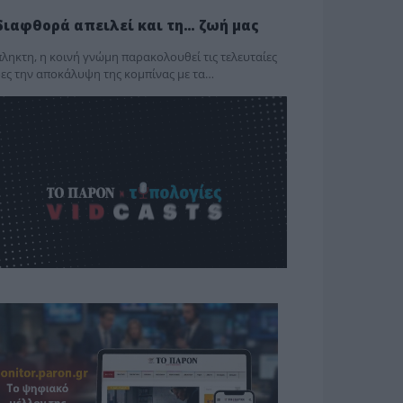
διαφθορά απειλεί και τη… ζωή μας
ληκτη, η κοινή γνώμη παρακολουθεί τις τελευταίες
ες την αποκάλυψη της κο­μπίνας με τα…