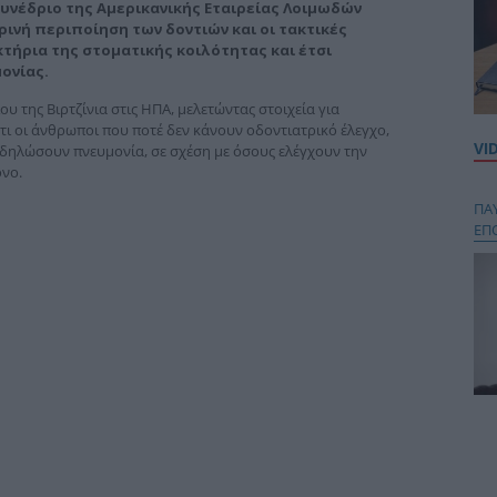
νέδριο της Αμερικανικής Εταιρείας Λοιμωδών
ινή περιποίηση των δοντιών και οι τακτικές
τήρια της στοματικής κοιλότητας και έτσι
ονίας.
 της Βιρτζίνια στις ΗΠΑ, μελετώντας στοιχεία για
ι οι άνθρωποι που ποτέ δεν κάνουν οδοντιατρικό έλεγχο,
VI
δηλώσουν πνευμονία, σε σχέση με όσους ελέγχουν την
νο.
ΠΑ
ΕΠ
Κου
περ
στή
και