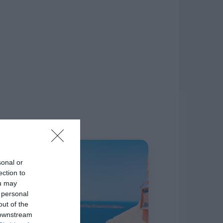
δίκτυο.
Η ΣΤΗΛΗ ΜΑΣ
sonal or
ection to
ou may
 personal
out of the
 downstream