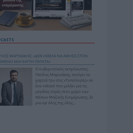
DCASTS
ΥΛΟΣ ΜΑΡΙΝΑΚΗΣ: «ΔΕΝ ΗΘΕΛΑ ΝΑ ΑΦΗΣΩ ΣΤΟΝ
ΟΜΕΝΟ ΜΙΑ ΚΑΥΤΗ ΠΑΤΑΤΑ»
Ο κυβερνητικός εκπρόσωπος,
Παύλος Μαρινάκης, ανοίγει τα
χαρτιά του στις «Τυπολογίες» σε
ένα vidcast που μιλάει για τις
μεγάλες τομές στον χώρο των
Μέσων Μαζικής Ενημέρωσης. Σε
μια εφ’ όλης της ύλης
συνέντευξη στον Βασίλη
φόπουλο, αναλύει το χρονοδιάγραμμα για τις
ιφερειακές και ραδιοφωνικές άδειες, το πακέτο
ριξης των 80 εκατομμυρίων ευρώ για τον Τύπο, αλλά
 την πρωτοβουλία για την άρση της ανωνυμίας στο