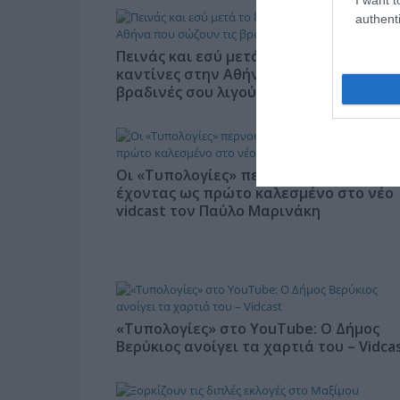
authenti
Πεινάς και εσύ μετά το ξενύχτι; 5
καντίνες στην Αθήνα που σώζουν τις
βραδινές σου λιγούρες
Οι «Τυπολογίες» περνούν στην εικόνα,
έχοντας ως πρώτο καλεσμένο στο νέο
vidcast τον Παύλο Μαρινάκη
«Τυπολογίες» στο YouTube: Ο Δήμος
Βερύκιος ανοίγει τα χαρτιά του – Vidca