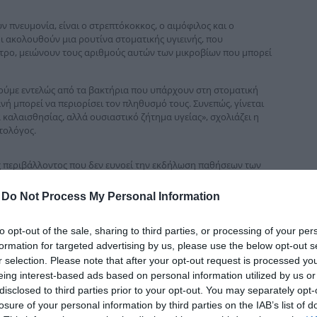
δια
πνευμονία, είναι ο στρεπτόκοκκος, ο αιμόφιλος και ο
 ακολουθούν μια ρουτίνα στοματικής υγιεινής, που
ατρο, μειώνουν τους αριθμούς αυτών των μικροβίων που μπορεί
ούμε εντελώς από τα βακτήρια που υπάρχουν στη στοματική
νή μπορεί να περιορίσει τον πληθυσμό τους. Συνεπώς, γίνεται
α καλαισθησίας, αλλά ουσιαστικό ζήτημα υγείας», σχολιάζει η
τολόγος.
ς περιβάλλοντος που δεν ευνοεί την εκδήλωση παθήσεων των
τητας, σε συνδυασμό με τη σωστή διατροφή και τις τακτικές
 της στοματικής υγείας.
-
Do Not Process My Personal Information
ια της οδοντικής πλάκας να αναπτύσσονται ανενόχλητα,
ν δοντιών και προκαλώντας τερηδόνα. Παράλληλα, τα
to opt-out of the sale, sharing to third parties, or processing of your per
ντας ουλίτιδα, που μπορεί να εξελιχθεί σε περιοδοντίτιδα.
formation for targeted advertising by us, please use the below opt-out s
 κακοσμία, προκαλούνται από την ελλιπή εφαρμογή των κανόνων
r selection. Please note that after your opt-out request is processed y
αι συμπληρώνει ότι: «η σωστή στοματική υγιεινή είναι μια
eing interest-based ads based on personal information utilized by us or
ημέρα για όλη μας τη ζωή, ξεκινώντας από την παιδική ηλικία.
disclosed to third parties prior to your opt-out. You may separately opt-
άμε χωρίς προβλήματα, και βοηθούν την εμφάνιση και την
losure of your personal information by third parties on the IAB’s list of