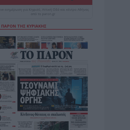
ive ενημέρωση για Κηφισό, Αττική Οδό και κέντρο Αθήνας
από το paron.gr
 ΠΑΡΟΝ ΤΗΣ ΚΥΡΙΑΚΗΣ