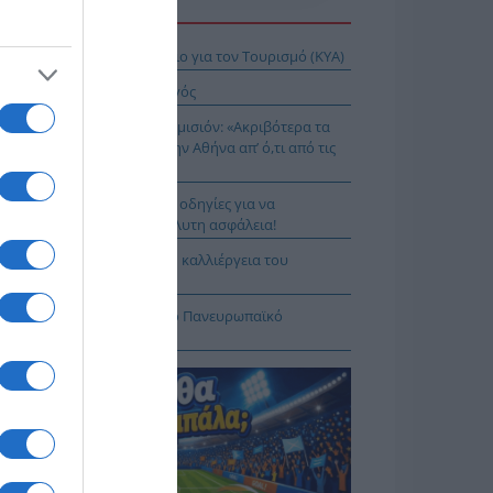
Η ΕΙΔΗΣΕΩΝ
 Ειδικό Χωροταξικό Πλαίσιο για τον Τουρισμό (ΚΥΑ)
ιος Νικάνωρ ο θαυματουργός
ης Αρναούτογλου προς Κομισιόν: «Ακριβότερα τα
δια από τους Ευζώνους στην Αθήνα απ’ ό,τι από τις
ξέλλες μέχρι την Ελλάδα»
τιές χωρίς ρίσκο: 8 χρυσές οδηγίες για να
λαμβάνεις το νερό με απόλυτη ασφάλεια!
3 – «Project Περιφέρεια»: Η καλλιέργεια του
δάκινου στη Νάουσα
ιμη η Λίμνη Στράτου για το Πανευρωπαϊκό
λάσσιου Σκι Νέων