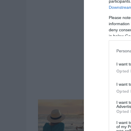
participants
Downstream 
Please note
information 
deny consent
in below Go
Persona
I want t
Opted 
I want t
Opted 
I want 
Advertis
Opted 
I want t
of my P
was col