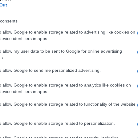
ΡΟ
Out
Νέο
consents
Όσ
ς
o allow Google to enable storage related to advertising like cookies on
Σάκ
evice identifiers in apps.
Ήλιος και μάτια: Ο αόρατος κίνδυνος του
διό
καλοκαιριού για την όραση
Βρυ
o allow my user data to be sent to Google for online advertising
Βου
s.
απο
to allow Google to send me personalized advertising.
ΕΡΤ
Χωνάκι ή κυπελλάκι; Σε αυτά τα 5
ρο
παγωτατζίδικα της Αθήνας η απάντηση
o allow Google to enable storage related to analytics like cookies on
είναι…και τα δύο!
Έτο
evice identifiers in apps.
Θα
o allow Google to enable storage related to functionality of the website
s
Αυτά είναι τα 4 prints στα μαγιό που θα
φέ
βλέπεις σε κάθε παραλία φέτος!
o allow Google to enable storage related to personalization.
o allow Google to enable storage related to security, including