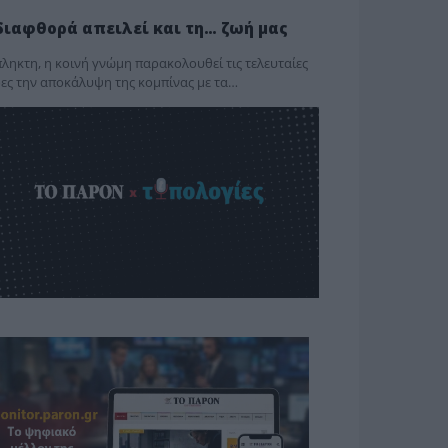
διαφθορά απειλεί και τη… ζωή μας
ληκτη, η κοινή γνώμη παρακολουθεί τις τελευταίες
ες την αποκάλυψη της κο­μπίνας με τα…