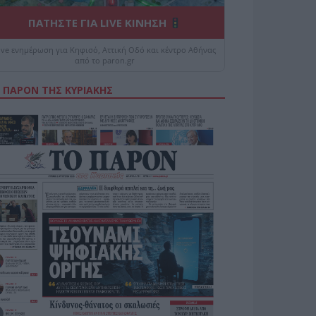
ΠΑΤΗΣΤΕ ΓΙΑ LIVE ΚΙΝΗΣΗ
ive ενημέρωση για Κηφισό, Αττική Οδό και κέντρο Αθήνας
από το paron.gr
 ΠΑΡΟΝ ΤΗΣ ΚΥΡΙΑΚΗΣ