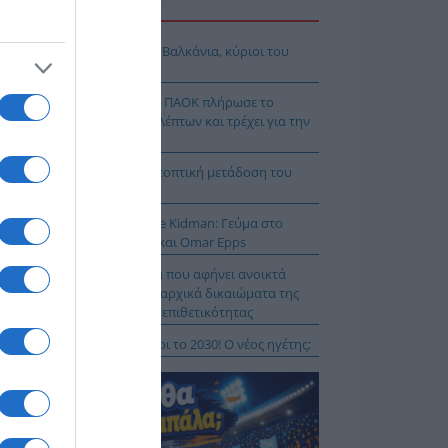
Η ΕΙΔΗΣΕΩΝ
όδοξοι υπάρχουν και στα Βαλκάνια, κύριοι του
Ξ!
χρολουσία στην Τούμπα: Ο ΠΑΟΚ πλήρωσε το
λακ άουτ» των 17 δευτερολέπτων και τρέχει για την
τροπή στο Βέλγιο
Κ – Άντερλεχτ LIVE: Η τηλεοπτική μετάδοση του
ώνα (OPEN)
 Μύκονο βρίσκεται η Nicole Kidman: Γεύμα στο
mos μαζί με Zoe Saldaña και Omar Epps
α Δούρου: Θολή συμφωνία που αφήνει ανοικτά
τήματα σχετικά με τα κυριαρχικά δικαιώματα της
άδας έναντι της τουρκικής επιθετικότητας
ιλάν Βιτάλις στην ΑΕΚ μέχρι το 2030! Ο νέος ηγέτης;