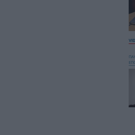
VI
ΠΑ
ΕΠ
Κου
περ
στή
και