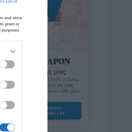
B’s List of
er and store
to grant or
ed purposes
της Ζωής μας
Οι άνθρωποι, οι αυθεντικές ιστορίες,
το ελληνικό καλοκαίρι και ένας
πολιτισμός που μας ενώνει κάθε μέρα.
ΌΣΑ ΧΡΕΙΆΖΕΣΑΙ
ΓΙΑ ΤΟ ΚΑΛΟΚΑΊΡΙ ΣΟΥ →