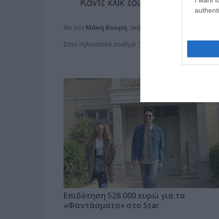
authenti
Με τον
Μάκη Κουρή,
εκδότη της εφημερίδας «
ΤΟ Π
Στον τηλεοπτικό σταθμό “
Kontrachannel
” .
Επιδότηση 528.000 ευρώ για τα
«Φαντάσματα» στο Star