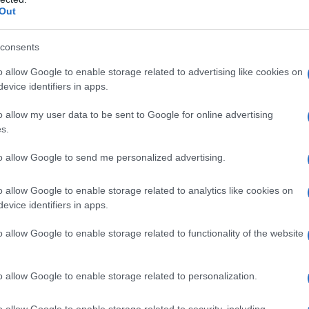
ΡΟ
Out
Ορθ
consents
ΥΠΕ
Ψυ
o allow Google to enable storage related to advertising like cookies on
«μπ
evice identifiers in apps.
ανα
o allow my user data to be sent to Google for online advertising
ΠΑΟ
s.
αγ
Στη
to allow Google to send me personalized advertising.
Nam
Ρέν
o allow Google to enable storage related to analytics like cookies on
ερω
evice identifiers in apps.
Ελλ
o allow Google to enable storage related to functionality of the website
Ο Μ
o allow Google to enable storage related to personalization.
o allow Google to enable storage related to security, including