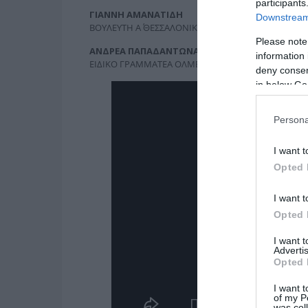
participants
ΓΙΑΝΝΗ ΑΜΑΝΑΤΙΔΗ
Downstream 
ΒΟΥΛΕΥΤΗ Α΄ ΘΕΣΣΑΛΟΝΙΚΗΣ ΣΥΡΙΖΑ
Please note
ΑΝΔΡΕΑ ΠΑΠΑΔΑΝΤΩΝΑΚΗ
information 
ΕΙΔΙΚΟ ΓΡΑΜΜΑΤΕΑ ΟΛΜΕ
deny consent
in below Go
Persona
I want t
Opted 
I want t
Opted 
I want 
Advertis
Opted 
I want t
of my P
was col