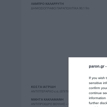
ΛΑΜΠΡΟ ΚΑΛΑΡΡΥΤΗ
ΔΗΜΟΣΙΟΓΡΑΦΟ ΠΑΡΑΠΟΛΙΤΙΚΑ 90.1 fm
paron.gr 
If you wish 
sensitive in
ΚΩΣΤΑ ΙΑΤΡΙΔΗ
confirm you
ΑΝΤΙΠΤΕΡΑΡΧΟ ε.α. (ΕΠΙΤΙΜΟ ΔΙΟΙΚΗΤΗ ΔΑΥ Διοίκησ
continue se
information 
ΝΙΚΗΤΑ ΚΑΚΛΑΜΑΝΗ
further disc
ΑΝΤΙΠΡΟΕΔΡΟ ΒΟΥΛΗΣ – ΒΟΥΛΕΥΤΗ Α΄ΑΘΗΝΩΝ Ν.Δ.