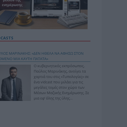
DCASTS
ΥΛΟΣ ΜΑΡΙΝΑΚΗΣ: «ΔΕΝ ΗΘΕΛΑ ΝΑ ΑΦΗΣΩ ΣΤΟΝ
ΟΜΕΝΟ ΜΙΑ ΚΑΥΤΗ ΠΑΤΑΤΑ»
Ο κυβερνητικός εκπρόσωπος,
Παύλος Μαρινάκης, ανοίγει τα
χαρτιά του στις «Τυπολογίες» σε
ένα vidcast που μιλάει για τις
μεγάλες τομές στον χώρο των
Μέσων Μαζικής Ενημέρωσης. Σε
μια εφ’ όλης της ύλης
συνέντευξη στον Βασίλη
φόπουλο, αναλύει το χρονοδιάγραμμα για τις
ιφερειακές και ραδιοφωνικές άδειες, το πακέτο
ριξης των 80 εκατομμυρίων ευρώ για τον Τύπο, αλλά
 την πρωτοβουλία για την άρση της ανωνυμίας στο