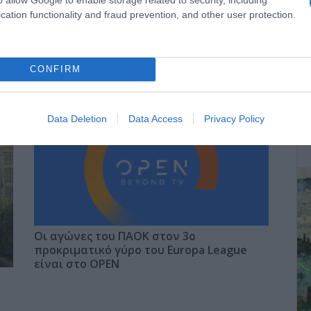
cation functionality and fraud prevention, and other user protection.
ΑΡΟΝ
» και τον δημοσιογράφο
Γιώργο Σιαδήμα
.
CONFIRM
ΔΕ
Data Deletion
Data Access
Privacy Policy
Οι αγώνες του ΠΑΟΚ στον 3ο
προκριματικό γύρο του Europa League
είναι στο OPEN