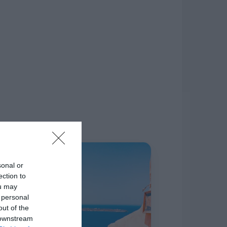
δίκτυο.
Η ΣΤΗΛΗ ΜΑΣ
sonal or
ection to
ou may
 personal
out of the
 downstream