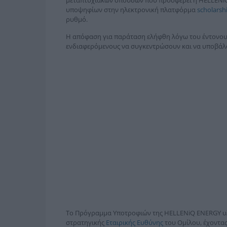
υποψηφίων στην ηλεκτρονική πλατφόρμα
scholarsh
ρυθμό.
Η απόφαση για παράταση ελήφθη λόγω του έντονου 
ενδιαφερόμενους να συγκεντρώσουν και να υποβάλο
Το Πρόγραμμα Υποτροφιών της HELLENiQ ENERGY υλ
στρατηγικής
Εταιρικής Ευθύνης
του Ομίλου, έχοντα