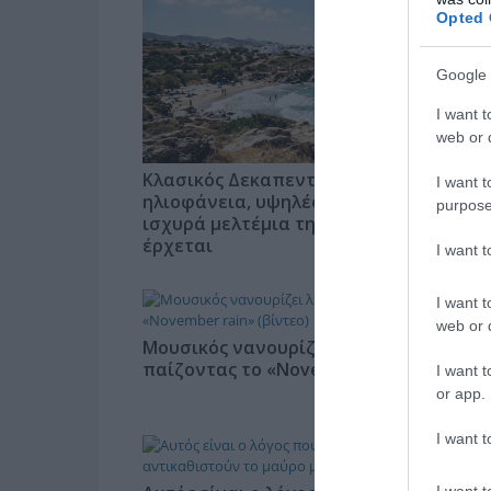
Opted 
Google 
I want t
web or d
Κλασικός Δεκαπενταύγουστος με
I want t
ηλιοφάνεια, υψηλές θερμοκρασίες και
purpose
ισχυρά μελτέμια την εβδομάδα που
έρχεται
I want 
I want t
web or d
Μουσικός νανουρίζει λιοντάρια
παίζοντας το «November rain» (βίντεο)
I want t
or app.
I want t
I want t