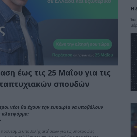
Η 
Έκπ
μέρ
ση έως τις 25 Μαΐου για τις
εταπτυχιακών σπουδών
ροι νέοι θα έχουν την ευκαιρία να υποβάλουν
ν πλατφόρμα:
e
 προθεσμία υποβολής αιτήσεων για τις υποτροφίες
 ENERGY σε Έλληνες υπηκόους, καθώς η προσέλευση