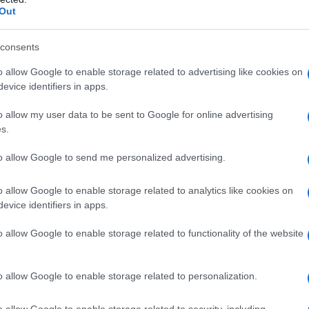
ΡΟ
Out
Κακ
consents
στη
Κλα
o allow Google to enable storage related to advertising like cookies on
θερ
evice identifiers in apps.
έρχ
Η Ναυτιλία εκπέμπει «SOS»
o allow my user data to be sent to Google for online advertising
Όρθ
s.
Μα
ΤΟ 
to allow Google to send me personalized advertising.
ΝΔ
Προ
o allow Google to enable storage related to analytics like cookies on
evice identifiers in apps.
Αντ
Χωνάκι ή κυπελλάκι; Σε αυτά τα 5
ελλ
παγωτατζίδικα της Αθήνας η απάντηση
o allow Google to enable storage related to functionality of the website
είναι…και τα δύο!
o allow Google to enable storage related to personalization.
o allow Google to enable storage related to security, including