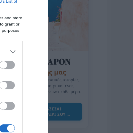
B’s List of
er and store
to grant or
ed purposes
της Ζωής μας
Οι άνθρωποι, οι αυθεντικές ιστορίες,
το ελληνικό καλοκαίρι και ένας
πολιτισμός που μας ενώνει κάθε μέρα.
ΌΣΑ ΧΡΕΙΆΖΕΣΑΙ
ΓΙΑ ΤΟ ΚΑΛΟΚΑΊΡΙ ΣΟΥ →