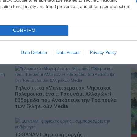
s
Αυτά είναι τα 4 prints στα μαγιό που θα
φέ
βλέπεις σε κάθε παραλία φέτος!
cation functionality and fraud prevention, and other user protection.
CONFIRM
Πώς να ξεφλουδίζεις εύκολα το σκόρδο –
ΔΕ
Το kitchen trick που κάθε foodie πρέπει
Data Deletion
Data Access
Privacy Policy
να ξέρει
Τηλεοπτικά «Μαγειρέματα», Ψηφιακοί
Πόλεμοι και ένα… Τσουνάμι Αλλαγών: Η
Εβδομάδα που Ανακάτεψε την Τράπουλα
των Ελληνικών Media
ΤΣΟΥΝΑΜΙ ψηφιακής οργής…