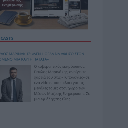
DCASTS
ΥΛΟΣ ΜΑΡΙΝΑΚΗΣ: «ΔΕΝ ΗΘΕΛΑ ΝΑ ΑΦΗΣΩ ΣΤΟΝ
ΟΜΕΝΟ ΜΙΑ ΚΑΥΤΗ ΠΑΤΑΤΑ»
Ο κυβερνητικός εκπρόσωπος,
Παύλος Μαρινάκης, ανοίγει τα
χαρτιά του στις «Τυπολογίες» σε
ένα vidcast που μιλάει για τις
μεγάλες τομές στον χώρο των
Μέσων Μαζικής Ενημέρωσης. Σε
μια εφ’ όλης της ύλης
συνέντευξη στον Βασίλη
φόπουλο, αναλύει το χρονοδιάγραμμα για τις
ιφερειακές και ραδιοφωνικές άδειες, το πακέτο
ριξης των 80 εκατομμυρίων ευρώ για τον Τύπο, αλλά
 την πρωτοβουλία για την άρση της ανωνυμίας στο