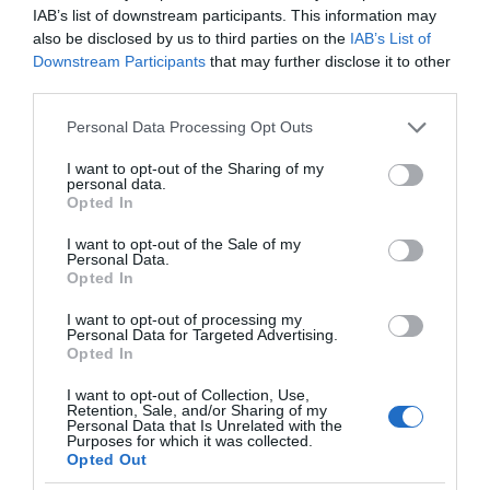
IAB’s list of downstream participants. This information may
also be disclosed by us to third parties on the
IAB’s List of
Downstream Participants
that may further disclose it to other
third parties.
Please note that this website/app uses one or more Google
Personal Data Processing Opt Outs
services and may gather and store information including but
not limited to your visit or usage behaviour. You may click to
I want to opt-out of the Sharing of my
personal data.
grant or deny consent to Google and its third-party tags to
Opted In
use your data for below specified purposes in below Google
consent section.
I want to opt-out of the Sale of my
Personal Data.
Opted In
VIDCASTS
I want to opt-out of processing my
Personal Data for Targeted Advertising.
Opted In
ΠΑΥΛΟΣ ΜΑΡΙΝΑΚΗΣ: «ΔΕΝ ΗΘΕΛΑ ΝΑ ΑΦΗΣΩ ΣΤΟΝ
I want to opt-out of Collection, Use,
ΕΠΟΜΕΝΟ ΜΙΑ ΚΑΥΤΗ ΠΑΤΑΤΑ»
Retention, Sale, and/or Sharing of my
Personal Data that Is Unrelated with the
Ο κυβερνητικός εκπρόσωπος,
Purposes for which it was collected.
Opted Out
Παύλος Μαρινάκης, ανοίγει τα