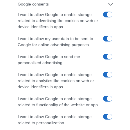
χαρτιά του στις «Τυπολογίες»
Google consents
σε ένα vidcast που μιλάει για
τις μεγάλες τομές στον χώρο
I want to allow Google to enable storage
related to advertising like cookies on web or
των Μέσων Μαζικής
device identifiers in apps.
Ενημέρωσης. Σε μια εφ’ όλης της ύλης
συνέντευξη στον Βασίλη Κουφόπουλο, αναλύει
I want to allow my user data to be sent to
το χρονοδιάγραμμα για τις περιφερειακές και
Google for online advertising purposes.
ραδιοφωνικές άδειες, το πακέτο στήριξης των 80
I want to allow Google to send me
εκατομμυρίων ευρώ για τον Τύπο, αλλά και την
personalized advertising.
πρωτοβουλία για την άρση της ανωνυμίας στο
διαδίκτυο.
I want to allow Google to enable storage
related to analytics like cookies on web or
device identifiers in apps.
I want to allow Google to enable storage
related to functionality of the website or app.
I want to allow Google to enable storage
related to personalization.