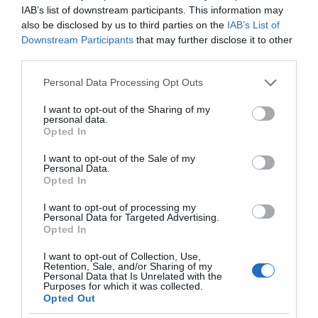
IAB’s list of downstream participants. This information may
ΠΑΣΟΚ για ΟΣΔΕ 2026: Η κυβέρνηση επιχειρεί να
also be disclosed by us to third parties on the
IAB’s List of
μετατρέψει ένα πρωτοφανές φιάσκο σε
Downstream Participants
that may further disclose it to other
πρωθυπουργική φιέστα
third parties.
Ελληνικός Ερυθρός Σταυρός: Διάσωση ζώων στη
Please note that this website/app uses one or more Google
Personal Data Processing Opt Outs
Δυτική Αττική (ΦΩΤΟ – ΒΙΝΤΕΟ)
services and may gather and store information including but
not limited to your visit or usage behaviour. You may click to
I want to opt-out of the Sharing of my
Ιός Δυτικού Νείλου: Έκρηξη κρουσμάτων στην Αττική
personal data.
grant or deny consent to Google and its third-party tags to
Opted In
– 6 θάνατοι στη χώρα
use your data for below specified purposes in below Google
consent section.
I want to opt-out of the Sale of my
Μεταμόρφωση του Σωτήρος: Τα έθιμα, ο
Personal Data.
συμβολισμός και η αλλαγή του καιρού
Opted In
ΝΔ: Απ’ έξω νηνεμία και… μέσα τρικυμία
I want to opt-out of processing my
Personal Data for Targeted Advertising.
Opted In
I want to opt-out of Collection, Use,
Retention, Sale, and/or Sharing of my
Personal Data that Is Unrelated with the
Purposes for which it was collected.
Opted Out