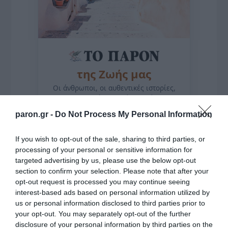
της Ζωής μας
Οι άνθρωποι, οι αυθεντικές ιστορίες,
το ελληνικό καλοκαίρι και ένας
πολιτισμός που μας ενώνει κάθε μέρα.
paron.gr -
Do Not Process My Personal Information
ΌΣΑ ΧΡΕΙΆΖΕΣΑΙ
If you wish to opt-out of the sale, sharing to third parties, or
ΓΙΑ ΤΟ ΚΑΛΟΚΑΊΡΙ ΣΟΥ →
processing of your personal or sensitive information for
targeted advertising by us, please use the below opt-out
section to confirm your selection. Please note that after your
opt-out request is processed you may continue seeing
ΡΟΗ ΕΙΔΗΣΕΩΝ
interest-based ads based on personal information utilized by
us or personal information disclosed to third parties prior to
Οι αγώνες του ΠΑΟΚ στον 3ο προκριματικό γύρο
your opt-out. You may separately opt-out of the further
του Europa League είναι στο OPEN
disclosure of your personal information by third parties on the