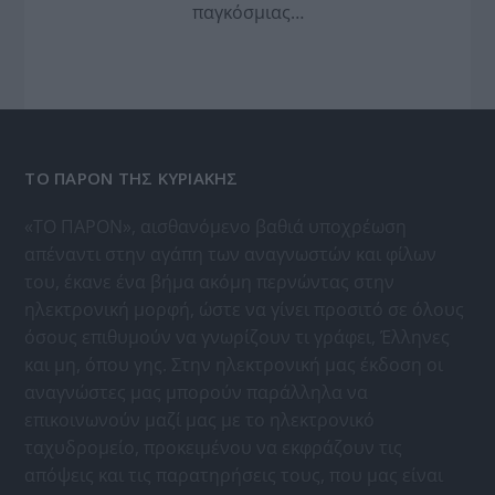
παγκόσμιας…
ΤΟ ΠΑΡΟΝ ΤΗΣ ΚΥΡΙΑΚΗΣ
«ΤΟ ΠΑΡΟΝ», αισθανόμενο βαθιά υποχρέωση
απέναντι στην αγάπη των αναγνωστών και φίλων
του, έκανε ένα βήμα ακόμη περνώντας στην
ηλεκτρονική μορφή, ώστε να γίνει προσιτό σε όλους
όσους επιθυμούν να γνωρίζουν τι γράφει, Έλληνες
και μη, όπου γης. Στην ηλεκτρονική μας έκδοση οι
αναγνώστες μας μπορούν παράλληλα να
επικοινωνούν μαζί μας με το ηλεκτρονικό
ταχυδρομείο, προκειμένου να εκφράζουν τις
απόψεις και τις παρατηρήσεις τους, που μας είναι