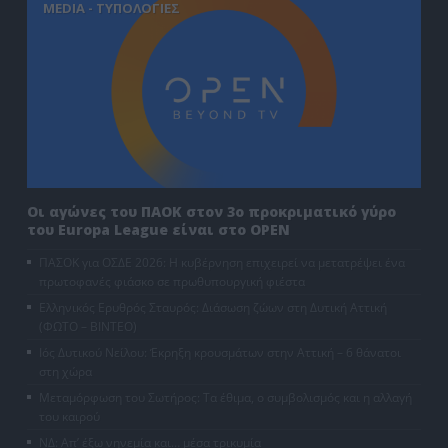
MEDIA - ΤΥΠΟΛΟΓΙΕΣ
Οι αγώνες του ΠΑΟΚ στον 3ο προκριματικό γύρο
του Europa League είναι στο OPEN
ΠΑΣΟΚ για ΟΣΔΕ 2026: Η κυβέρνηση επιχειρεί να μετατρέψει ένα
πρωτοφανές φιάσκο σε πρωθυπουργική φιέστα
Ελληνικός Ερυθρός Σταυρός: Διάσωση ζώων στη Δυτική Αττική
(ΦΩΤΟ – ΒΙΝΤΕΟ)
Ιός Δυτικού Νείλου: Έκρηξη κρουσμάτων στην Αττική – 6 θάνατοι
στη χώρα
Μεταμόρφωση του Σωτήρος: Τα έθιμα, ο συμβολισμός και η αλλαγή
του καιρού
ΝΔ: Απ’ έξω νηνεμία και… μέσα τρικυμία