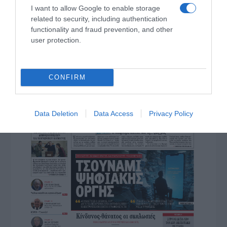
I want to allow Google to enable storage
ΠΑΤΗΣΤΕ ΓΙΑ LIVE ΚΙΝΗΣΗ
related to security, including authentication
functionality and fraud prevention, and other
Live ενημέρωση για Κηφισό, Αττική Οδό και κέντρο Αθήνας από το
paron.gr
user protection.
ΤΟ ΠΑΡΟΝ ΤΗΣ ΚΥΡΙΑΚΗΣ
CONFIRM
Data Deletion
Data Access
Privacy Policy