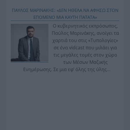
ΠΑΥΛΟΣ ΜΑΡΙΝΑΚΗΣ: «ΔΕΝ ΗΘΕΛΑ ΝΑ ΑΦΗΣΩ ΣΤΟΝ
ΕΠΟΜΕΝΟ ΜΙΑ ΚΑΥΤΗ ΠΑΤΑΤΑ»
Ο κυβερνητικός εκπρόσωπος,
Παύλος Μαρινάκης, ανοίγει τα
χαρτιά του στις «Τυπολογίες»
σε ένα vidcast που μιλάει για
τις μεγάλες τομές στον χώρο
των Μέσων Μαζικής
Ενημέρωσης. Σε μια εφ’ όλης της ύλης
συνέντευξη στον Βασίλη Κουφόπουλο, αναλύει
το χρονοδιάγραμμα για τις περιφερειακές και
ραδιοφωνικές άδειες, το πακέτο στήριξης των 80
εκατομμυρίων ευρώ για τον Τύπο, αλλά και την
πρωτοβουλία για την άρση της ανωνυμίας στο
διαδίκτυο.