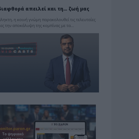
διαφθορά απειλεί και τη… ζωή μας
ληκτη, η κοινή γνώμη παρακολουθεί τις τελευταίες
ες την αποκάλυψη της κο­μπίνας με τα…