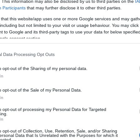
. This information may also be disclosed by us to third parties on the
IA
Participants
that may further disclose it to other third parties.
 that this website/app uses one or more Google services and may gath
including but not limited to your visit or usage behaviour. You may click 
 to Google and its third-party tags to use your data for below specifi
ogle consent section.
l Data Processing Opt Outs
Παναθηναϊκός – ΤΣΣΚΑ 1948 LIVE: Η
o opt-out of the Sharing of my personal data.
τηλεοπτική μετάδοση του αγώνα (ΣΚΑΪ)
In
o opt-out of the Sale of my Personal Data.
In
Tote bag obsession: Βρήκαμε την τσάντα
που θα «κουβαλήσει» όλο το καλοκαίρι
to opt-out of processing my Personal Data for Targeted
ing.
σου
In
o opt-out of Collection, Use, Retention, Sale, and/or Sharing
ersonal Data that Is Unrelated with the Purposes for which it
lected.