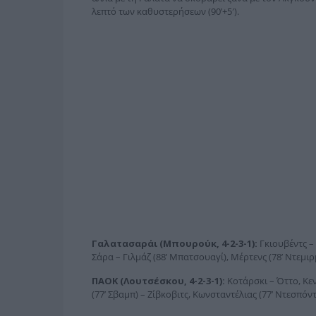
λεπτό των καθυστερήσεων (90’+5′).
Γαλατασαράι (Μπουρούκ, 4-2-3-1):
Γκιουβέντς – 
Σάρα – Γιλμάζ (88’ Μπατσουαγί), Μέρτενς (78’ Ντεμιρμ
ΠΑΟΚ (Λουτσέσκου, 4-2-3-1):
Κοτάρσκι – Όττο, Κε
(77’ Σβαμπ) – Ζίβκοβιτς, Κωνσταντέλιας (77’ Ντεσπόντ