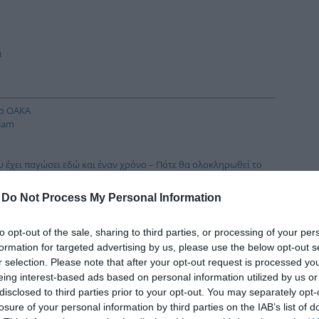
δια
α
το ΟΑΚΑ
iam
υ έχει παγώσει εδώ και έναν χρόνο – Πότε θα ολοκληρωθεί το
ΛΕΚΤΩΡ και THALIS στο πλαίσιο στρατηγικής συνεργασίας με
-
Do Not Process My Personal Information
ΛΕΚΤΩΡ και THALIS στο πλαίσιο στρατηγικής συνεργασίας με
to opt-out of the sale, sharing to third parties, or processing of your per
ΛΕΚΤΩΡ και THALIS στο πλαίσιο στρατηγικής συνεργασίας με
formation for targeted advertising by us, please use the below opt-out s
r selection. Please note that after your opt-out request is processed y
ΛΕΚΤΩΡ και THALIS στο πλαίσιο στρατηγικής συνεργασίας με
eing interest-based ads based on personal information utilized by us or
disclosed to third parties prior to your opt-out. You may separately opt-
ι τον Ιούλιο με 22.551.894 views, για δεύτερο συνεχόμενο μήνα
losure of your personal information by third parties on the IAB’s list of