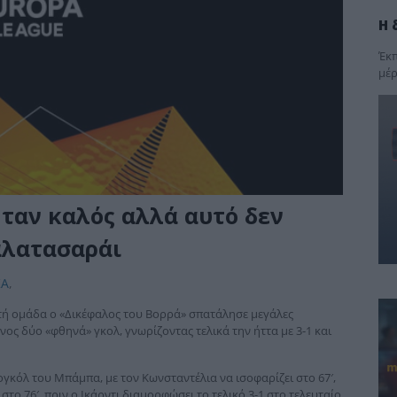
Η 
Έκπ
μέρ
ήταν καλός αλλά αυτό δεν
αλατασαράι
ΚΑ
,
ατή ομάδα ο «Δικέφαλος του Βορρά» σπατάλησε μεγάλες
ος δύο «φθηνά» γκολ, γνωρίζοντας τελικά την ήττα με 3-1 και
γκόλ του Μπάμπα, με τον Κωνσταντέλια να ισοφαρίζει στο 67′,
το 76′, πριν ο Ικάρντι διαμορφώσει το τελικό 3-1 στο τελευταίο