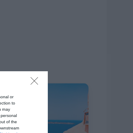
δίκτυο.
Η ΣΤΗΛΗ ΜΑΣ
sonal or
ection to
ou may
 personal
out of the
 downstream