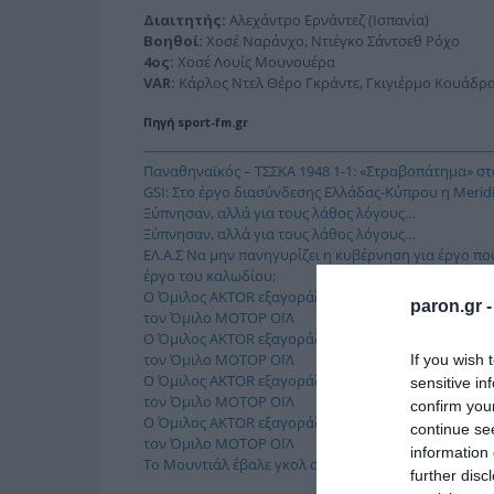
Διαιτητής:
Αλεχάντρο Ερνάντεζ (Ισπανία)
Βοηθοί:
Χοσέ Ναράνχο, Ντιέγκο Σάντσεθ Ρόχο
4ος:
Χοσέ Λουίς Μουνουέρα
VAR:
Κάρλος Ντελ Θέρο Γκράντε, Γκιγιέρμο Κουάδρ
Πηγή sport-fm.gr
Παναθηναϊκός – ΤΣΣΚΑ 1948 1-1: «Στραβοπάτημα» σ
GSI: Στο έργο διασύνδεσης Ελλάδας-Κύπρου η Merid
Ξύπνησαν, αλλά για τους λάθος λόγους…
Ξύπνησαν, αλλά για τους λάθος λόγους…
ΕΛ.Α.Σ Να μην πανηγυρίζει η κυβέρνηση για έργο πο
έργο του καλωδίου;
Ο Όμιλος AKTOR εξαγοράζει το 75% των εταιρειών Η
paron.gr 
τον Όμιλο ΜΟΤΟΡ ΟΪΛ
Ο Όμιλος AKTOR εξαγοράζει το 75% των εταιρειών Η
τον Όμιλο ΜΟΤΟΡ ΟΪΛ
If you wish 
Ο Όμιλος AKTOR εξαγοράζει το 75% των εταιρειών Η
sensitive in
τον Όμιλο ΜΟΤΟΡ ΟΪΛ
confirm you
Ο Όμιλος AKTOR εξαγοράζει το 75% των εταιρειών Η
continue se
τον Όμιλο ΜΟΤΟΡ ΟΪΛ
information 
Το Μουντιάλ έβαλε γκολ στις θεάσεις του ERTFLIX κα
further disc