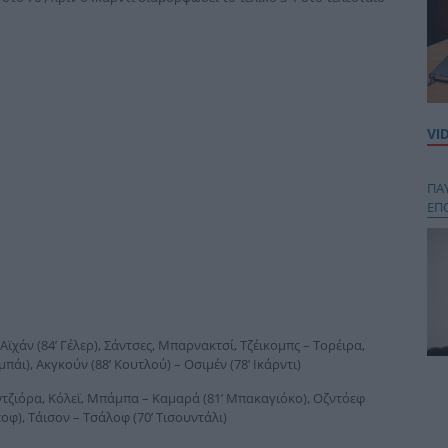
VI
ΠΑ
ΕΠ
Αϊχάν (84’ Γέλερ), Σάντσες, Μπαρνακτσί, Τζέικομπς – Τορέιρα,
πάι), Ακγκούν (88’ Κουτλού) – Οσιμέν (78’ Ικάρντι)
Κου
ντζιόρα, Κόλεϊ, Μπάμπα – Καμαρά (81’ Μπακαγιόκο), Οζντόεφ
περ
οφ), Τάισον – Τσάλοφ (70’ Τισουντάλι)
στή
και