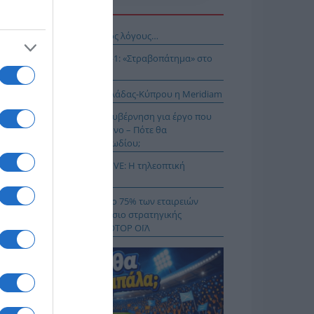
Η ΕΙΔΗΣΕΩΝ
νησαν, αλλά για τους λάθος λόγους…
αθηναϊκός – ΤΣΣΚΑ 1948 1-1: «Στραβοπάτημα» στο
ΚΑ
: Στο έργο διασύνδεσης Ελλάδας-Κύπρου η Meridiam
Α.Σ Να μην πανηγυρίζει η κυβέρνηση για έργο που
ι παγώσει εδώ και έναν χρόνο – Πότε θα
κληρωθεί το έργο του καλωδίου;
αθηναϊκός – ΤΣΣΚΑ 1948 LIVE: Η τηλεοπτική
άδοση του αγώνα (ΣΚΑΪ)
μιλος AKTOR εξαγοράζει το 75% των εταιρειών
ΚΤΩΡ και THALIS στο πλαίσιο στρατηγικής
νεργασίας με τον Όμιλο ΜΟΤΟΡ ΟΪΛ