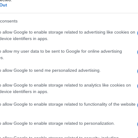
ΡΟ
Summer friendship era: Γιατί οι διακοπές
Out
με την παρέα κερδίζουν ξανά την καρδιά
Ξύπ
μας
consents
Παν
ΟΑ
o allow Google to enable storage related to advertising like cookies on
evice identifiers in apps.
GSI
Jaafar Jackson: Από τον «Michael» στο
«Supermax» με τον Will Smith
ΕΛ.
o allow my user data to be sent to Google for online advertising
έχε
s.
ολο
to allow Google to send me personalized advertising.
Παν
μετ
o allow Google to enable storage related to analytics like cookies on
Τηλεοπτικά «Μαγειρέματα», Ψηφιακοί
Ο Ό
evice identifiers in apps.
Πόλεμοι και ένα… Τσουνάμι Αλλαγών: Η
ΗΛΕ
Εβδομάδα που Ανακάτεψε την Τράπουλα
συ
των Ελληνικών Media
o allow Google to enable storage related to functionality of the website
o allow Google to enable storage related to personalization.
ΤΣΟΥΝΑΜΙ ψηφιακής οργής…
o allow Google to enable storage related to security, including