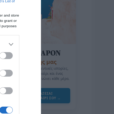
B’s List of
er and store
to grant or
ed purposes
της Ζωής μας
Οι άνθρωποι, οι αυθεντικές ιστορίες,
το ελληνικό καλοκαίρι και ένας
πολιτισμός που μας ενώνει κάθε μέρα.
ΌΣΑ ΧΡΕΙΆΖΕΣΑΙ
ΓΙΑ ΤΟ ΚΑΛΟΚΑΊΡΙ ΣΟΥ →