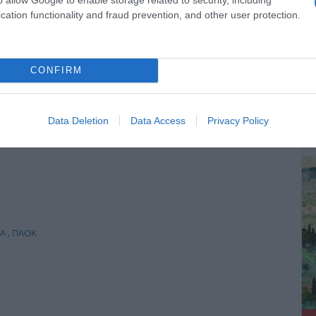
st
συμπαρασύρει την κυβέρνηση
cation functionality and fraud prevention, and other user protection.
CONFIRM
Ο καιρός των επομένων ημερών:
Κανονικός Αύγουστος με δυνατούς
ΔΕ
βοριάδες και σταδιακή άνοδο της
Data Deletion
Data Access
Privacy Policy
θερμοκρασίας
Α
,
ΠΑΟΚ