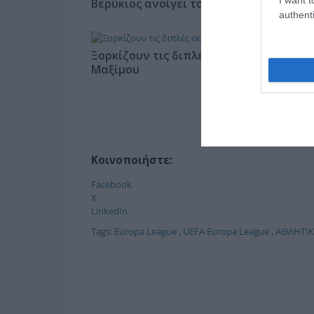
Βερύκιος ανοίγει τα χαρτιά του – Vidca
authenti
Ξορκίζουν τις διπλές εκλογές στο
Μαξίμου
Κοινοποιήστε:
Facebook
X
LinkedIn
Tags:
Europa League
,
UEFA Europa League
,
ΑΘΛΗΤΙΚ