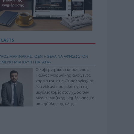
DCASTS
ΥΛΟΣ ΜΑΡΙΝΑΚΗΣ: «ΔΕΝ ΗΘΕΛΑ ΝΑ ΑΦΗΣΩ ΣΤΟΝ
ΟΜΕΝΟ ΜΙΑ ΚΑΥΤΗ ΠΑΤΑΤΑ»
Ο κυβερνητικός εκπρόσωπος,
Παύλος Μαρινάκης, ανοίγει τα
χαρτιά του στις «Τυπολογίες» σε
ένα vidcast που μιλάει για τις
μεγάλες τομές στον χώρο των
Μέσων Μαζικής Ενημέρωσης. Σε
μια εφ’ όλης της ύλης
συνέντευξη στον Βασίλη
φόπουλο, αναλύει το χρονοδιάγραμμα για τις
ιφερειακές και ραδιοφωνικές άδειες, το πακέτο
ριξης των 80 εκατομμυρίων ευρώ για τον Τύπο, αλλά
 την πρωτοβουλία για την άρση της ανωνυμίας στο