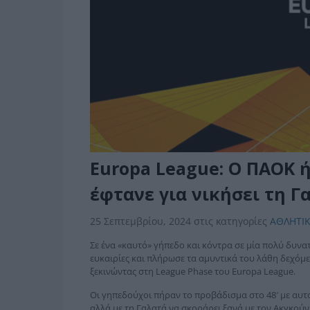
Europa League: Ο ΠΑΟΚ 
έφτανε για νικήσει τη Γ
25 Σεπτεμβρίου, 2024
στις κατηγορίες
ΑΘΛΗΤΙ
Σε ένα «καυτό» γήπεδο και κόντρα σε μία πολύ δυν
ευκαιρίες και πλήρωσε τα αμυντικά του λάθη δεχόμεν
ξεκινώντας στη League Phase του Europa League.
Οι γηπεδούχοι πήραν το προβάδισμα στο 48′ με αυτο
αλλά με τη Γαλατά να σκοράρει ξανά με τον Ακγκούν σ