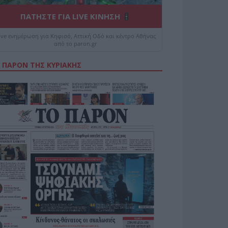
ΠΑΤΗΣΤΕ ΓΙΑ LIVE ΚΙΝΗΣΗ
ive ενημέρωση για Κηφισό, Αττική Οδό και κέντρο Αθήνας
από το paron.gr
 ΠΑΡΟΝ ΤΗΣ ΚΥΡΙΑΚΗΣ