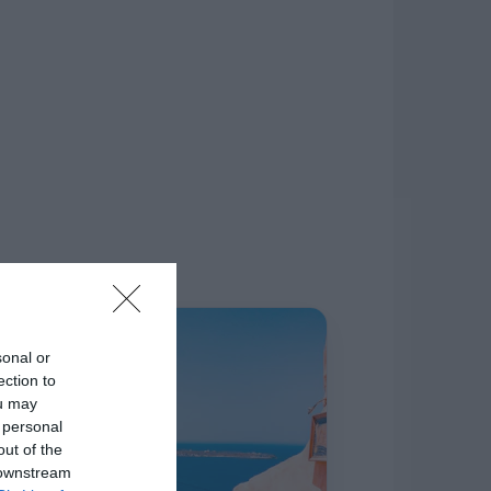
δίκτυο.
Η ΣΤΗΛΗ ΜΑΣ
sonal or
ection to
ou may
 personal
out of the
 downstream