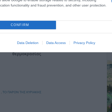
ΤΣΟΥΝΑΜΙ ψηφιακής οργής…
cation functionality and fraud prevention, and other user protection.
st
συμπαρασύρει την κυβέρνηση
CONFIRM
Ο καιρός των επομένων ημερών:
ΔΕ
Data Deletion
Data Access
Privacy Policy
Κανονικός Αύγουστος με δυνατούς
βοριάδες και σταδιακή άνοδο της
θερμοκρασίας
Η
,
ΤΟ ΠΑΡΟΝ ΤΗΣ ΚΥΡΙΑΚΗΣ