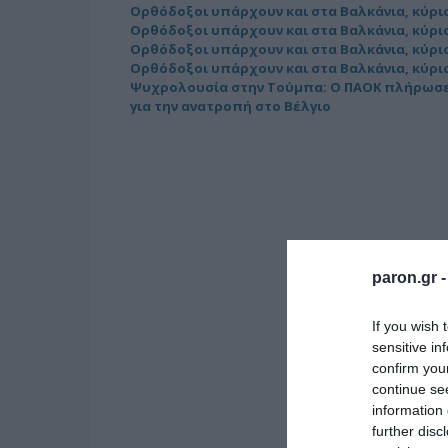
Ορθόδοξοι υπάρχουν και στα Βαλκάνια, κύριο
Ορθόδοξοι υπάρχουν και στα Βαλκάνια, κύριο
Ορθόδοξοι υπάρχουν και στα Βαλκάνια, κύριο
Ορθόδοξοι υπάρχουν και στα Βαλκάνια, κύριο
Ψυχρολουσία στην Τούμπα: Ο ΠΑΟΚ πλήρωσε 
για την ανατροπή στο Βέλγιο
paron.gr 
If you wish 
sensitive in
confirm you
continue se
information 
further disc