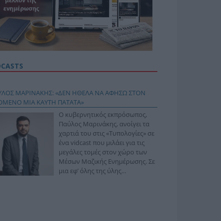
DCASTS
ΥΛΟΣ ΜΑΡΙΝΑΚΗΣ: «ΔΕΝ ΗΘΕΛΑ ΝΑ ΑΦΗΣΩ ΣΤΟΝ
ΟΜΕΝΟ ΜΙΑ ΚΑΥΤΗ ΠΑΤΑΤΑ»
Ο κυβερνητικός εκπρόσωπος,
Παύλος Μαρινάκης, ανοίγει τα
χαρτιά του στις «Τυπολογίες» σε
ένα vidcast που μιλάει για τις
μεγάλες τομές στον χώρο των
Μέσων Μαζικής Ενημέρωσης. Σε
μια εφ’ όλης της ύλης
συνέντευξη στον Βασίλη
φόπουλο, αναλύει το χρονοδιάγραμμα για τις
ιφερειακές και ραδιοφωνικές άδειες, το πακέτο
ριξης των 80 εκατομμυρίων ευρώ για τον Τύπο, αλλά
 την πρωτοβουλία για την άρση της ανωνυμίας στο