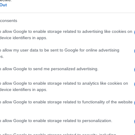
ΡΟ
Out
Ορθ
consents
ΥΠΕ
Η
Fitness routine για το καλοκαίρι: 4 hacks
που αξίζει να δοκιμάσεις
Ψυ
o allow Google to enable storage related to advertising like cookies on
«μπ
evice identifiers in apps.
ανα
o allow my user data to be sent to Google for online advertising
ΠΑΟ
Πώς να φτιάξεις το αγαπημένο φαγητό
s.
αγ
της Cardi B στο σπίτι σε λίγα λεπτά
Στη
to allow Google to send me personalized advertising.
Nam
Ρέν
o allow Google to enable storage related to analytics like cookies on
ερω
evice identifiers in apps.
Ελλ
Τηλεοπτικά «Μαγειρέματα», Ψηφιακοί
Πόλεμοι και ένα… Τσουνάμι Αλλαγών: Η
o allow Google to enable storage related to functionality of the website
Ο Μ
Εβδομάδα που Ανακάτεψε την Τράπουλα
των Ελληνικών Media
o allow Google to enable storage related to personalization.
o allow Google to enable storage related to security, including