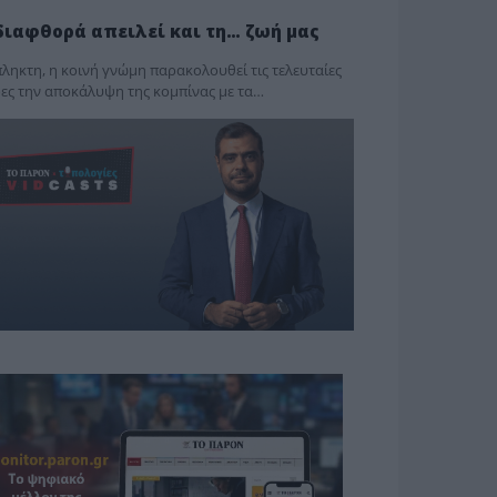
διαφθορά απειλεί και τη… ζωή μας
ληκτη, η κοινή γνώμη παρακολουθεί τις τελευταίες
ες την αποκάλυψη της κο­μπίνας με τα…