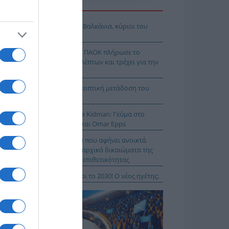
Η ΕΙΔΗΣΕΩΝ
όδοξοι υπάρχουν και στα Βαλκάνια, κύριοι του
Ξ!
χρολουσία στην Τούμπα: Ο ΠΑΟΚ πλήρωσε το
λακ άουτ» των 17 δευτερολέπτων και τρέχει για την
τροπή στο Βέλγιο
Κ – Άντερλεχτ LIVE: Η τηλεοπτική μετάδοση του
ώνα (OPEN)
 Μύκονο βρίσκεται η Nicole Kidman: Γεύμα στο
mos μαζί με Zoe Saldaña και Omar Epps
α Δούρου: Θολή συμφωνία που αφήνει ανοικτά
τήματα σχετικά με τα κυριαρχικά δικαιώματα της
άδας έναντι της τουρκικής επιθετικότητας
ιλάν Βιτάλις στην ΑΕΚ μέχρι το 2030! Ο νέος ηγέτης;