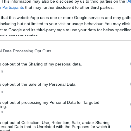
. This information may also be disclosed by us to third parties on the
IA
Participants
that may further disclose it to other third parties.
 that this website/app uses one or more Google services and may gath
including but not limited to your visit or usage behaviour. You may click 
 to Google and its third-party tags to use your data for below specifi
ogle consent section.
l Data Processing Opt Outs
,
o opt-out of the Sharing of my personal data.
In
ΠΑΣΟΚ για ΟΣΔΕ 2026: Η κυβέρνηση
επιχειρεί να μετατρέψει ένα
o opt-out of the Sale of my Personal Data.
πρωτοφανές φιάσκο σε πρωθυπουργική
In
φιέστα
to opt-out of processing my Personal Data for Targeted
ing.
In
Αυτό το εύκολο hairstyle παραλίας είναι
o opt-out of Collection, Use, Retention, Sale, and/or Sharing
ό,τι πιο chic για τα beach looks σου
ersonal Data that Is Unrelated with the Purposes for which it
lected.