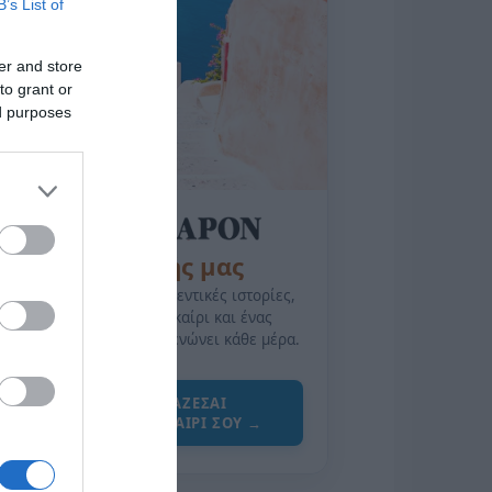
B’s List of
er and store
to grant or
ed purposes
της Ζωής μας
Οι άνθρωποι, οι αυθεντικές ιστορίες,
το ελληνικό καλοκαίρι και ένας
πολιτισμός που μας ενώνει κάθε μέρα.
ΌΣΑ ΧΡΕΙΆΖΕΣΑΙ
ΓΙΑ ΤΟ ΚΑΛΟΚΑΊΡΙ ΣΟΥ →