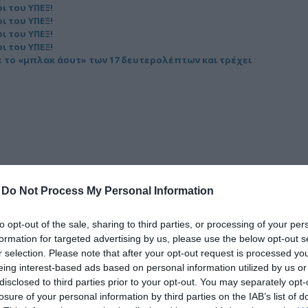
ι του ΥΠΕΞ!
δια
ι του ΥΠΕΞ!
ι του ΥΠΕΞ!
ι του ΥΠΕΞ!
το «μπλακ άουτ» των 17 δευτερολέπτων και τρέχει
-
Do Not Process My Personal Information
to opt-out of the sale, sharing to third parties, or processing of your per
formation for targeted advertising by us, please use the below opt-out s
r selection. Please note that after your opt-out request is processed y
eing interest-based ads based on personal information utilized by us or
disclosed to third parties prior to your opt-out. You may separately opt-
losure of your personal information by third parties on the IAB’s list of