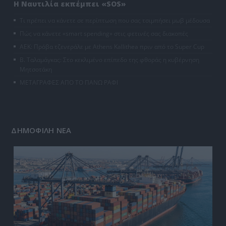
Η Ναυτιλία εκπέμπει «SOS»
Τι πρέπει να κάνετε σε περίπτωση που σας τσιμπήσει μωβ μέδουσα
Πώς να κάνετε «smart spending» στις φετινές σας διακοπές
ΑΕΚ: Πρόβα τζενεράλε με Athens Kallithea πριν από το Super Cup
Β. Ταλαμάγκας: Στο κεκλιμένο επίπεδο της φθοράς η κυβέρνηση
Μητσοτάκη
ΜΕΤΑΓΡΑΦΕΣ ΑΠΟ ΤΟ ΠΑΝΩ ΡΑΦΙ
ΔΗΜΟΦΙΛΗ ΝΕΑ