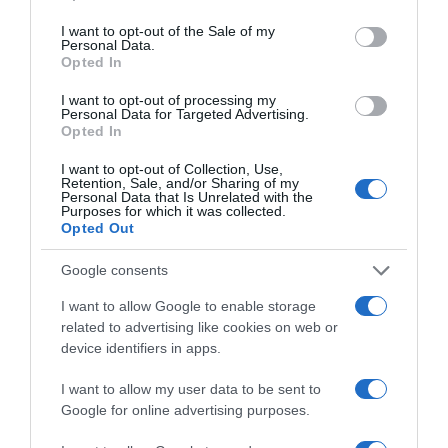
use your data for below specified purposes in below Google
*ΚΑΤΩ ΣΤΟΝ ΠΕΙΡΑΙΑ* ΤΟΥ Ν. ΠΑΡΑΣΚΕΥΑ
consent section.
I want to opt-out of the Sale of my
Personal Data.
Opted In
Δήμος Πειραιά: Ασχολήθηκε κανείς
I want to opt-out of processing my
με τη σκαλωσιά που κατέρρευσε ή
Personal Data for Targeted Advertising.
Opted In
μόνο οι… φωτογράφοι;
I want to opt-out of Collection, Use,
Όλοι ακούσαμε στις ειδήσεις, την περασμένη
Retention, Sale, and/or Sharing of my
Personal Data that Is Unrelated with the
εβδομάδα, ότι με τις βροχές και την κακοκαιρία…
Purposes for which it was collected.
Opted Out
*ΥΠΟΥΡΓΕΙΟ ΕΞΩ(ΦΡΕΝ)ΙΚΩΝ*
Google consents
I want to allow Google to enable storage
Το σχέδιο του Ισραήλ για τους
related to advertising like cookies on web or
Κούρδους
device identifiers in apps.
Το ενδιαφέρον είναι ότι στο Ισραήλ
I want to allow my user data to be sent to
διαμορφώνεται ένα σαφώς αντιτουρκικό κλίμα,
Google for online advertising purposes.
ενώ ακόμη και…