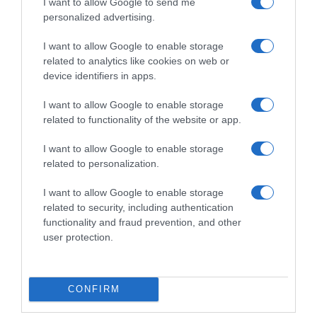
I want to allow Google to send me
personalized advertising.
ΓΡΑΦΕΙ Ο ΠΕΡΙΚΛΗΣ ΝΕΑΡΧΟΥ
I want to allow Google to enable storage
related to analytics like cookies on web or
Η πρωτοβουλία Γκουτιέρες στο
device identifiers in apps.
Κυπριακό δεν είναι ευκαιρία, όπως
I want to allow Google to enable storage
παρουσιάζεται
related to functionality of the website or app.
Η υπαναχώρηση της Άγκυρας στη συμφωνία για
I want to allow Google to enable storage
σύγκληση Πενταμερούς Διασκέψεως συν 1 για
related to personalization.
το…
I want to allow Google to enable storage
related to security, including authentication
ΓΡΑΦΕΙ Ο ΧΡΗΣΤΟΣ ΜΠΟΤΖΙΟΣ
functionality and fraud prevention, and other
user protection.
Συγκρατημένη αισιοδοξία για τον
τερματισμό του πολέμου στην
Ουκρανία
CONFIRM