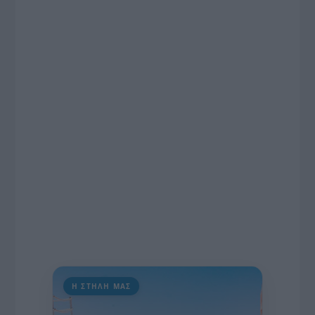
συνέντευξη στον Βασίλη Κουφόπουλο, αναλύει
το χρονοδιάγραμμα για τις περιφερειακές και
ραδιοφωνικές άδειες, το πακέτο στήριξης των 80
εκατομμυρίων ευρώ για τον Τύπο, αλλά και την
πρωτοβουλία για την άρση της ανωνυμίας στο
διαδίκτυο.
Η ΣΤΗΛΗ ΜΑΣ