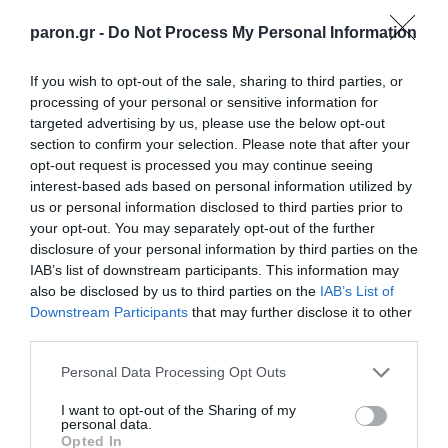
paron.gr -
Do Not Process My Personal Information
If you wish to opt-out of the sale, sharing to third parties, or
processing of your personal or sensitive information for
targeted advertising by us, please use the below opt-out
section to confirm your selection. Please note that after your
opt-out request is processed you may continue seeing
interest-based ads based on personal information utilized by
us or personal information disclosed to third parties prior to
*ΤΑ ΆΝΘΗ ΤΟΥ ΚΑΚΟΎ*
your opt-out. You may separately opt-out of the further
disclosure of your personal information by third parties on the
Ο Μητσοτάκης κάνει σχέδια για την
IAB’s list of downstream participants. This information may
Ελλάδα του 2030, ο Ανδρουλάκης για
also be disclosed by us to third parties on the
IAB’s List of
Downstream Participants
that may further disclose it to other
εκείνη του 2035, ώρα είναι να βγει κι
third parties.
ο Βελόπουλος…
Please note that this website/app uses one or more Google
Personal Data Processing Opt Outs
services and may gather and store information including but
…να πει ότι στόχος του είναι η πρωτιά στις
not limited to your visit or usage behaviour. You may click to
I want to opt-out of the Sharing of my
εκλογές του 2040 (…στον Σύλλογο…
personal data.
grant or deny consent to Google and its third-party tags to
Opted In