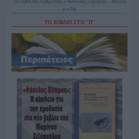
ΤΟ ΠΑΡΟΝ: Ρυθμιστής ο Αντώνης Σαμαράς – Απειλή
για ΝΔ
ΤΟ ΒΙΒΛΙΟ ΣΤΟ “Π”