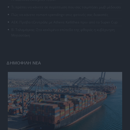
Τι πρέπει να κάνετε σε περίπτωση που σας τσιμπήσει μωβ μέδουσα
Πώς να κάνετε «smart spending» στις φετινές σας διακοπές
ΑΕΚ: Πρόβα τζενεράλε με Athens Kallithea πριν από το Super Cup
Β. Ταλαμάγκας: Στο κεκλιμένο επίπεδο της φθοράς η κυβέρνηση
Μητσοτάκη
ΔΗΜΟΦΙΛΗ ΝΕΑ