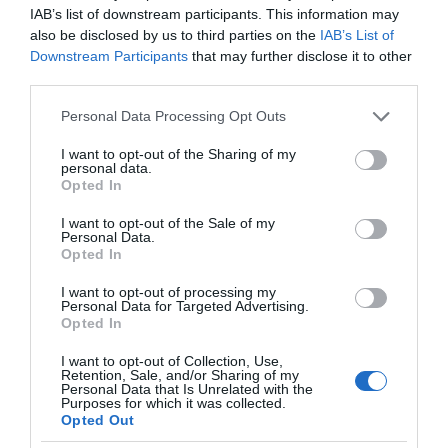
IAB’s list of downstream participants. This information may
also be disclosed by us to third parties on the
IAB’s List of
Downstream Participants
that may further disclose it to other
third parties.
Please note that this website/app uses one or more Google
Personal Data Processing Opt Outs
ΠΑΤΗΣΤΕ ΓΙΑ LIVE ΚΙΝΗΣΗ
services and may gather and store information including but
not limited to your visit or usage behaviour. You may click to
I want to opt-out of the Sharing of my
Live ενημέρωση για Κηφισό, Αττική Οδό και κέντρο Αθήνας από το
personal data.
paron.gr
grant or deny consent to Google and its third-party tags to
Opted In
use your data for below specified purposes in below Google
ΤΟ ΠΑΡΟΝ ΤΗΣ ΚΥΡΙΑΚΗΣ
consent section.
I want to opt-out of the Sale of my
Personal Data.
Opted In
I want to opt-out of processing my
Personal Data for Targeted Advertising.
Opted In
I want to opt-out of Collection, Use,
Retention, Sale, and/or Sharing of my
Personal Data that Is Unrelated with the
Purposes for which it was collected.
Opted Out