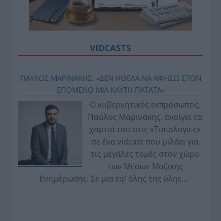
VIDCASTS
ΠΑΥΛΟΣ ΜΑΡΙΝΑΚΗΣ: «ΔΕΝ ΗΘΕΛΑ ΝΑ ΑΦΗΣΩ ΣΤΟΝ
ΕΠΟΜΕΝΟ ΜΙΑ ΚΑΥΤΗ ΠΑΤΑΤΑ»
Ο κυβερνητικός εκπρόσωπος,
Παύλος Μαρινάκης, ανοίγει τα
χαρτιά του στις «Τυπολογίες»
σε ένα vidcast που μιλάει για
τις μεγάλες τομές στον χώρο
των Μέσων Μαζικής
Ενημέρωσης. Σε μια εφ’ όλης της ύλης
συνέντευξη στον Βασίλη Κουφόπουλο, αναλύει
το χρονοδιάγραμμα για τις περιφερειακές και
ραδιοφωνικές άδειες, το πακέτο στήριξης των 80