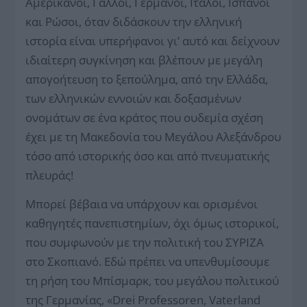
Αμερικανοί, Γάλλοι, Γερμανοί, Ιταλοί, Ισπανοί
και Ρώσοι, όταν διδάσκουν την ελληνική
ιστορία είναι υπερήφανοι γι’ αυτό και δείχνουν
ιδιαίτερη συγκίνηση και βλέπουν με μεγάλη
απογοήτευση το ξεπούλημα, από την Ελλάδα,
των ελληνικών εννοιών και δοξασμένων
ονομάτων σε ένα κράτος που ουδεμία σχέση
έχει με τη Μακεδονία του Μεγάλου Αλεξάνδρου
τόσο από ιστορικής όσο και από πνευματικής
πλευράς!
Μπορεί βέβαια να υπάρχουν και ορισμένοι
καθηγητές πανεπιστημίων, όχι όμως ιστορικοί,
που συμφωνούν με την πολιτική του ΣΥΡΙΖΑ
στο Σκοπιανό. Εδώ πρέπει να υπενθυμίσουμε
τη ρήση του Μπίσμαρκ, του μεγάλου πολιτικού
της Γερμανίας, «Drei Professoren, Vaterland