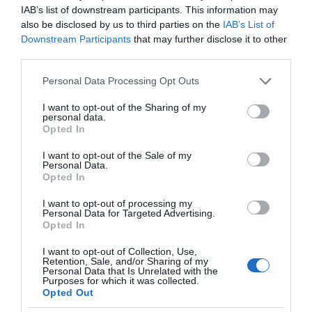
IAB’s list of downstream participants. This information may
Μουσικός νανουρίζει λιοντάρια παίζοντας το
«November rain» (βίντεο)
also be disclosed by us to third parties on the
IAB’s List of
Downstream Participants
that may further disclose it to other
third parties.
Please note that this website/app uses one or more Google
Personal Data Processing Opt Outs
services and may gather and store information including but
not limited to your visit or usage behaviour. You may click to
I want to opt-out of the Sharing of my
personal data.
grant or deny consent to Google and its third-party tags to
Opted In
use your data for below specified purposes in below Google
consent section.
I want to opt-out of the Sale of my
Χωνάκι ή κυπελλάκι; Σε
Αυτός είναι ο λόγος
Personal Data.
αυτά τα 5
που οι beauty lovers
Opted In
παγωτατζίδικα της
αντικαθιστούν το
Αθήνας η απάντηση
μαύρο μολύβι με καφέ
I want to opt-out of processing my
είναι…και τα δύο!
το καλοκαίρι
Personal Data for Targeted Advertising.
Opted In
I want to opt-out of Collection, Use,
Retention, Sale, and/or Sharing of my
Personal Data that Is Unrelated with the
Purposes for which it was collected.
Αυτά είναι τα 4 prints στα μαγιό που θα βλέπεις
Opted Out
σε κάθε παραλία φέτος!