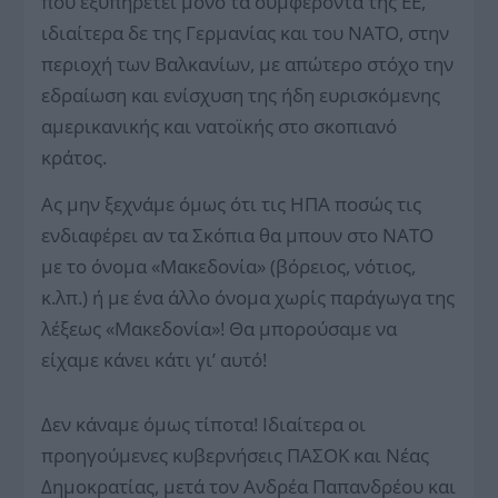
που εξυπηρετεί μόνο τα συμφέροντα της ΕΕ,
ιδιαίτερα δε της Γερμανίας και του ΝΑΤΟ, στην
περιοχή των Βαλκανίων, με απώτερο στόχο την
εδραίωση και ενίσχυση της ήδη ευρισκόμενης
αμερικανικής και νατοϊκής στο σκοπιανό
κράτος.
Ας μην ξεχνάμε όμως ότι τις ΗΠΑ ποσώς τις
ενδιαφέρει αν τα Σκόπια θα μπουν στο ΝΑΤΟ
με το όνομα «Μακεδονία» (βόρειος, νότιος,
κ.λπ.) ή με ένα άλλο όνομα χωρίς παράγωγα της
λέξεως «Μακεδονία»! Θα μπορούσαμε να
είχαμε κάνει κάτι γι’ αυτό!
Δεν κάναμε όμως τίποτα! Ιδιαίτερα οι
προηγούμενες κυβερνήσεις ΠΑΣΟΚ και Νέας
Δημοκρατίας, μετά τον Ανδρέα Παπανδρέου και