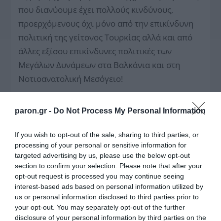
που διανύουμε έχει πολλούς κινδύνους,
προερχόμενους όχι μόνο από την επικίνδυνη
πολιτική της γείτονος Τουρκίας αλλά και από
άλλες εξίσου επικίνδυνες πολιτικές των
Μεγάλων Δυνάμεων στα Βαλκάνια και στη
Νοτιοανατολική Μεσόγειο!
paron.gr -
Do Not Process My Personal Information
If you wish to opt-out of the sale, sharing to third parties, or
processing of your personal or sensitive information for
Πύρινη κόλαση και
targeted advertising by us, please use the below opt-out
νεοφιλελεύθερος
παραλογισμός – Του Ν.
section to confirm your selection. Please note that after your
ΡΥΘΜΙΣΤΗΣ ο Σαμαράς
Στραβελάκη
opt-out request is processed you may continue seeing
interest-based ads based on personal information utilized by
us or personal information disclosed to third parties prior to
your opt-out. You may separately opt-out of the further
disclosure of your personal information by third parties on the