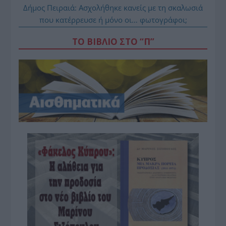
Δήμος Πειραιά: Ασχολήθηκε κανείς με τη σκαλωσιά
που κατέρρευσε ή μόνο οι… φωτογράφοι;
ΤΟ ΒΙΒΛΙΟ ΣΤΟ “Π”