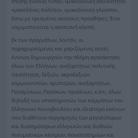
επίσης έννοιες τύπου «μακεδονική εθνικότητα»
«μακεδόνες πολίτες», «μακεδονική γλώσσα»,
έστω με ορισμένες ανούσιες προσθήκες. Έτσι
νομιμοποιείται η σκοπιανή κλοπή.
Εκ των πραγμάτων, λοιπόν, οι
παραχωρούμενες και χαριζόμενες αυτές
έννοιες δημιουργούν την πλήρη αγανάκτηση
όλων των Ελλήνων, ανεξαρτήτως πολιτικής
ταυτότητας, δεξιών, ακροδεξιών,
κομμουνιστών, αριστερών, ανεξαρτήτων,
Ποταμίσιων, Πασόκων, πρασίνων, κ.λπ., όλων
δηλαδή των υποστηρικτών των κομμάτων του
Ελληνικού Κοινοβουλίου και ιδιαίτερα εκείνων
που διαθέτουν περγαμηνές των μεγαλύτερων
και διασημότερων ελληνικών και διεθνών
πνευματικών κέντρων, πανεπιστημίων και