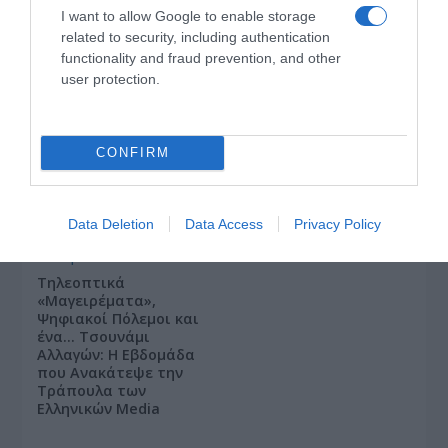
I want to allow Google to enable storage
related to security, including authentication
functionality and fraud prevention, and other
user protection.
«Τυπολογίες» στο
CONFIRM
YouTube: Ο Δήμος
Βερύκιος ανοίγει τα
χαρτιά του – Vidcast
Data Deletion
Data Access
Privacy Policy
Τηλεοπτικά
«Μαγειρέματα»,
Ψηφιακοί Πόλεμοι και
ένα… Τσουνάμι
Αλλαγών: Η Εβδομάδα
που Ανακάτεψε την
Τράπουλα των
Ελληνικών Media