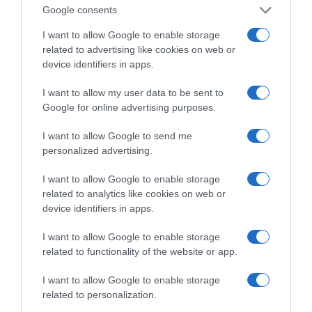
Google consents
I want to allow Google to enable storage
related to advertising like cookies on web or
device identifiers in apps.
I want to allow my user data to be sent to
Google for online advertising purposes.
Πεινάς και εσύ μετά το
ξενύχτι; 5 καντίνες
I want to allow Google to send me
Πώς να ξεφλουδίζεις
στην Αθήνα που
εύκολα το σκόρδο – Το
personalized advertising.
σώζουν τις βραδινές
kitchen trick που κάθε
σου λιγούρες
foodie πρέπει να ξέρει
I want to allow Google to enable storage
related to analytics like cookies on web or
device identifiers in apps.
I want to allow Google to enable storage
related to functionality of the website or app.
Οι «Τυπολογίες» περνούν στην εικόνα, έχοντας
I want to allow Google to enable storage
ως πρώτο καλεσμένο στο νέο vidcast τον Παύλο
related to personalization.
Μαρινάκη